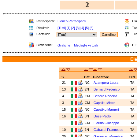
2
Partecipanti:
Elenco Partecipanti
Cla
Risultati:
[Tutti]
[1]
[2]
[3]
[4]
[5]
[6]
Tab
Cartellini:
Tra
Statistiche:
E-B
Grafiche
Medaglie virtuali
Ele
S
Cat
Giocatore
Fed
21
NC
Acampora Laura
ITA
13
2N
Bernard Federico
ITA
4
CM
Bettera Roberto
ITA
3
CM
Capaliku Aleks
ITA
15
NC
Capaliku Margeri
ITA
16
3N
Dose Paolo
ITA
1
CM
Fiorido Giuseppe
ITA
10
1N
Gabassi Francesco
ITA
25
NC
Gasparato Angelica
ITA