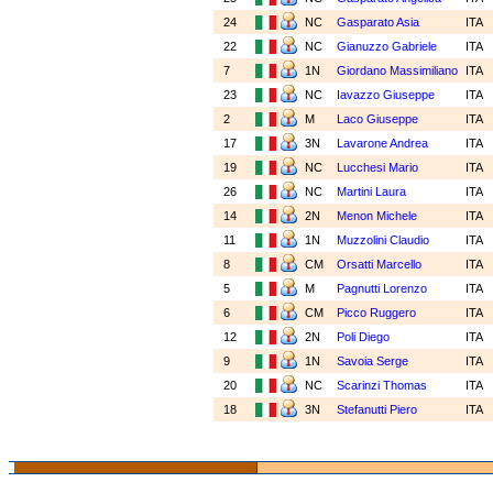
24
NC
Gasparato Asia
ITA
22
NC
Gianuzzo Gabriele
ITA
7
1N
Giordano Massimiliano
ITA
23
NC
Iavazzo Giuseppe
ITA
2
M
Laco Giuseppe
ITA
17
3N
Lavarone Andrea
ITA
19
NC
Lucchesi Mario
ITA
26
NC
Martini Laura
ITA
14
2N
Menon Michele
ITA
11
1N
Muzzolini Claudio
ITA
8
CM
Orsatti Marcello
ITA
5
M
Pagnutti Lorenzo
ITA
6
CM
Picco Ruggero
ITA
12
2N
Poli Diego
ITA
9
1N
Savoia Serge
ITA
20
NC
Scarinzi Thomas
ITA
18
3N
Stefanutti Piero
ITA