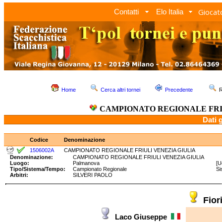
Giocato
Contatti
Elo Italia
Home
Cerca altri tornei
Precedente
R
CAMPIONATO REGIONALE FRI
Dati 
Codice
Denominazione
1506002A
CAMPIONATO REGIONALE FRIULI VENEZIA GIULIA
Denominazione:
CAMPIONATO REGIONALE FRIULI VENEZIA GIULIA
Luogo:
Palmanova
[U
Tipo/Sistema/Tempo:
Campionato Regionale
Si
Arbitri:
SILVERI PAOLO
Fio
Laco Giuseppe