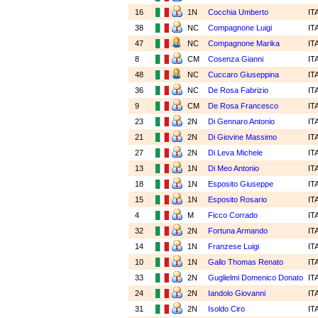
16
1N
Cocchia Umberto
IT
38
NC
Compagnone Luigi
IT
47
NC
Compagnone Marika
IT
8
CM
Cosenza Gianni
IT
48
NC
Cuccaro Giuseppina
IT
36
NC
De Rosa Fabrizio
IT
9
CM
De Rosa Francesco
IT
23
2N
Di Gennaro Antonio
IT
21
2N
Di Giovine Massimo
IT
27
2N
Di Leva Michele
IT
13
1N
Di Meo Antonio
IT
18
1N
Esposito Giuseppe
IT
15
1N
Esposito Rosario
IT
4
M
Ficco Corrado
IT
32
2N
Fortuna Armando
IT
14
1N
Franzese Luigi
IT
10
1N
Gallo Thomas Renato
IT
33
2N
Guglielmi Domenico Donato
IT
24
2N
Iandolo Giovanni
IT
31
2N
Isoldo Ciro
IT