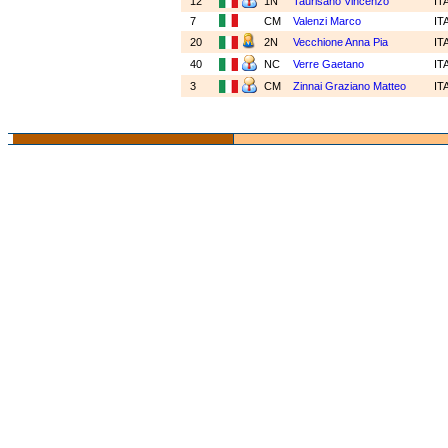
12
1N
Taurisano Vincenzo
IT
7
CM
Valenzi Marco
IT
20
2N
Vecchione Anna Pia
IT
40
NC
Verre Gaetano
IT
3
CM
Zinnai Graziano Matteo
IT