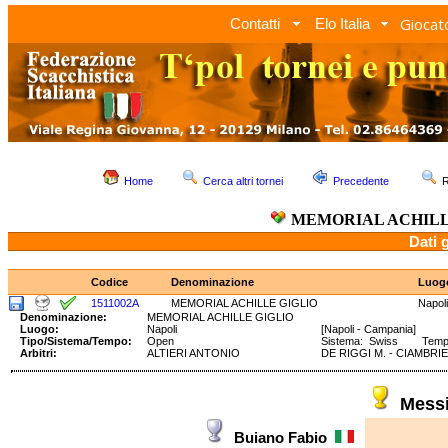
Giocato
Contatti
Elo Italia
Home
Cerca altri tornei
Precedente
R
MEMORIAL ACHILL
Dati 
Codice
Denominazione
Luog
1511002A
MEMORIAL ACHILLE GIGLIO
Napoli
Denominazione:
MEMORIAL ACHILLE GIGLIO
Luogo:
Napoli
[Napoli - Campania]
Tipo/Sistema/Tempo:
Open
Sistema: Swiss Tempo: 
Arbitri:
ALTIERI ANTONIO
DE RIGGI M. - CIAMBRI
Mess
Buiano Fabio