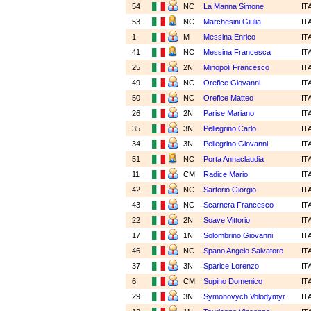
54
NC
La Manna Simone
IT
53
NC
Marchesini Giulia
IT
1
M
Messina Enrico
IT
41
NC
Messina Francesca
IT
25
2N
Minopoli Francesco
IT
49
NC
Orefice Giovanni
IT
50
NC
Orefice Matteo
IT
26
2N
Parise Mariano
IT
35
3N
Pellegrino Carlo
IT
34
3N
Pellegrino Giovanni
IT
51
NC
Porta Annaclaudia
IT
11
CM
Radice Mario
IT
42
NC
Sartorio Giorgio
IT
43
NC
Scarnera Francesco
IT
22
2N
Soave Vittorio
IT
17
1N
Solombrino Giovanni
IT
46
NC
Spano Angelo Salvatore
IT
37
3N
Sparice Lorenzo
IT
6
CM
Supino Domenico
IT
29
3N
Symonovych Volodymyr
IT