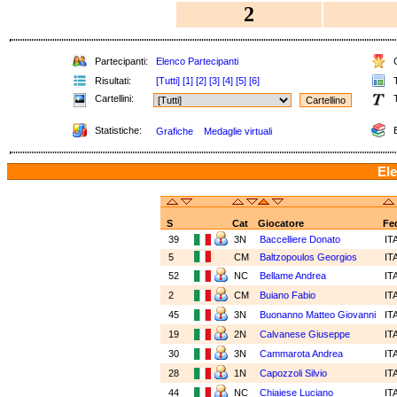
2
Partecipanti:
Elenco Partecipanti
C
Risultati:
[Tutti]
[1]
[2]
[3]
[4]
[5]
[6]
T
Cartellini:
T
Statistiche:
E
Grafiche
Medaglie virtuali
Ele
S
Cat
Giocatore
Fe
39
3N
Baccelliere Donato
IT
5
CM
Baltzopoulos Georgios
IT
52
NC
Bellame Andrea
IT
2
CM
Buiano Fabio
IT
45
3N
Buonanno Matteo Giovanni
IT
19
2N
Calvanese Giuseppe
IT
30
3N
Cammarota Andrea
IT
28
1N
Capozzoli Silvio
IT
44
NC
Chiaiese Luciano
IT