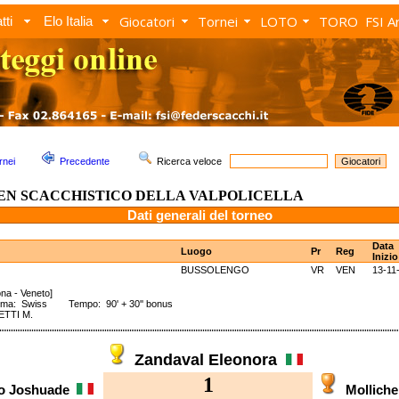
Giocatori
Tornei
LOTO
TORO
FSI A
tti
Elo Italia
rnei
Precedente
Ricerca veloce
PEN SCACCHISTICO DELLA VALPOLICELLA
Dati generali del torneo
Data
Luogo
Pr
Reg
Inizio
BUSSOLENGO
VR
VEN
13-11
ona - Veneto]
ema: Swiss Tempo: 90' + 30'' bonus
ETTI M.
Zandaval Eleonora
1
to Joshuade
Molliche