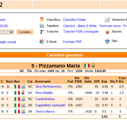
2
anti
Classifica:
Classifica Finale
Variazioni E
[4]
[5]
Tabelloni:
Classico
Black & White
Turno per turno
Pr
Tranche:
Tranche FIDE conseguite
Norme:
Sito:
E-Book:
Formato PDF
glie virtuali
Cartellini giocatori
5 - Pizzamano Maria
NC
ITA
Elo Italia:
1425
Var:
15
Perf.:
1334
Media:
1422.80
Elo
Elo
Cum
C
Num
Ban
Cat
Avversario
Fed
FIDE
Italia
Diff
Exp
Ris
F
Elo
N
11
NC
Sica Pierfrancesco
ITA
1392
33
0.55
½
0.5
B
4
NC
Rizzi Matilde
ITA
1440
-15
0.48
1
1.5
N
7
NC
Casali Andrea
ITA
1410
15
0.52
½
2
N
3
3N
Cappelletto Joshuade
ITA
1447
-22
0.47
0
2
B
6
3N
Tiozzo Marco
ITA
1425
0
0.5
1
3
2.52
3