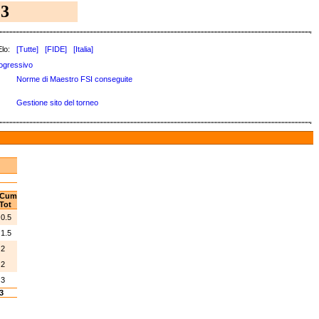
3
lo:
[Tutte]
[FIDE]
[Italia]
ogressivo
Norme di Maestro FSI conseguite
Gestione sito del torneo
Cum
Tot
0.5
1.5
2
2
3
3