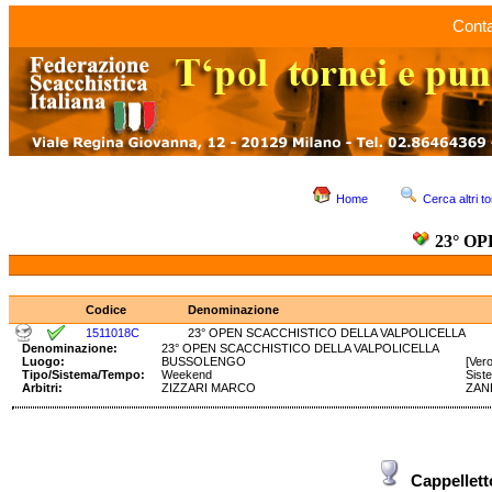
Conta
Home
Cerca altri to
23° O
Codice
Denominazione
1511018C
23° OPEN SCACCHISTICO DELLA VALPOLICELLA
Denominazione:
23° OPEN SCACCHISTICO DELLA VALPOLICELLA
Luogo:
BUSSOLENGO
[Ver
Tipo/Sistema/Tempo:
Weekend
Sist
Arbitri:
ZIZZARI MARCO
ZAN
Cappellet