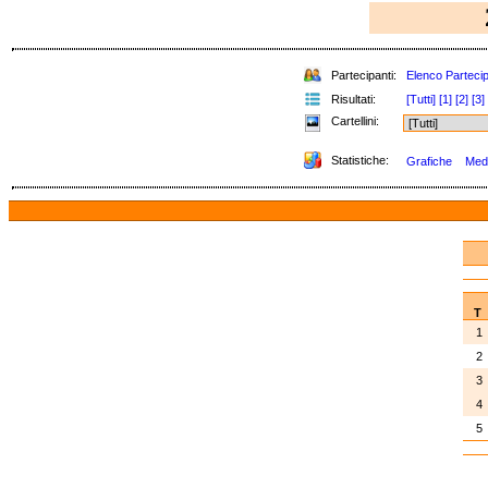
Partecipanti:
Elenco Partecip
Risultati:
[Tutti]
[1]
[2]
[3]
Cartellini:
Statistiche:
Grafiche
Meda
T
1
2
3
4
5