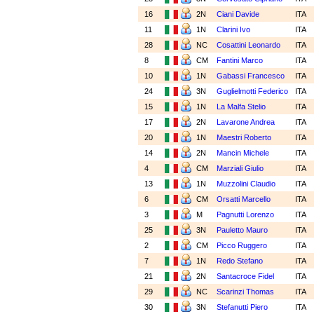
16
2N
Ciani Davide
ITA
11
1N
Clarini Ivo
ITA
28
NC
Cosattini Leonardo
ITA
8
CM
Fantini Marco
ITA
10
1N
Gabassi Francesco
ITA
24
3N
Guglielmotti Federico
ITA
15
1N
La Malfa Stelio
ITA
17
2N
Lavarone Andrea
ITA
20
1N
Maestri Roberto
ITA
14
2N
Mancin Michele
ITA
4
CM
Marziali Giulio
ITA
13
1N
Muzzolini Claudio
ITA
6
CM
Orsatti Marcello
ITA
3
M
Pagnutti Lorenzo
ITA
25
3N
Pauletto Mauro
ITA
2
CM
Picco Ruggero
ITA
7
1N
Redo Stefano
ITA
21
2N
Santacroce Fidel
ITA
29
NC
Scarinzi Thomas
ITA
30
3N
Stefanutti Piero
ITA