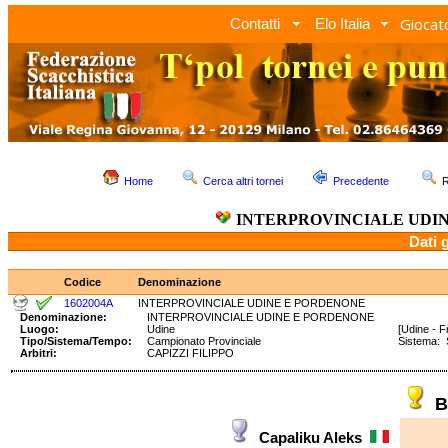
Giocato
Contatti
Elo Italia
Home
Cerca altri tornei
Precedente
R
INTERPROVINCIALE UDI
Dati 
Codice
Denominazione
1602004A
INTERPROVINCIALE UDINE E PORDENONE
Denominazione:
INTERPROVINCIALE UDINE E PORDENONE
Luogo:
Udine
[Udine - Fr
Tipo/Sistema/Tempo:
Campionato Provinciale
Sistema:
Arbitri:
CAPIZZI FILIPPO
B
Capaliku Aleks