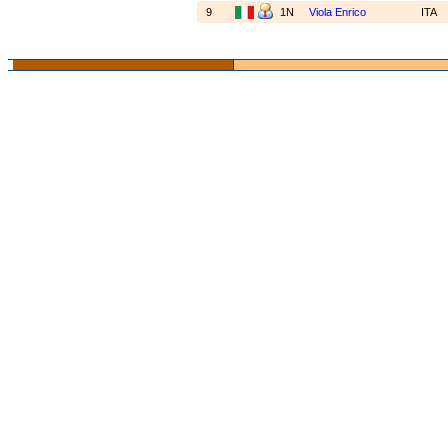
9
1N
Viola Enrico
ITA