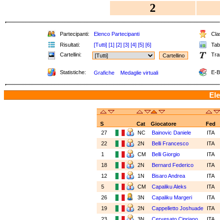
2
Partecipanti:
Elenco Partecipanti
Clas
Risultati:
[Tutti]
[1]
[2]
[3]
[4]
[5]
[6]
Tabe
Cartellini:
Tra
Statistiche:
E-B
Grafiche
Medaglie virtuali
Ele
S
Cat
Giocatore
Fed
27
NC
Bainovic Daniele
ITA
22
2N
Belli Francesco
ITA
1
CM
Belli Giorgio
ITA
18
2N
Bernard Federico
ITA
12
1N
Bisaro Andrea
ITA
5
CM
Capaliku Aleks
ITA
26
3N
Capaliku Margeri
ITA
19
2N
Cappelletto Joshuade
ITA
23
3N
Cervesato Cipriano
ITA