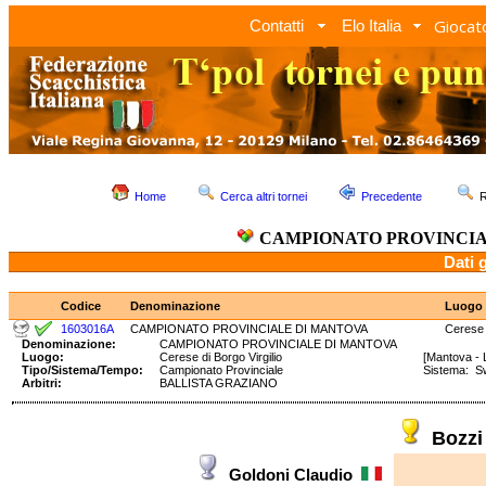
Giocato
Contatti
Elo Italia
Home
Cerca altri tornei
Precedente
R
CAMPIONATO PROVINCIA
Dati 
Codice
Denominazione
Luogo
1603016A
CAMPIONATO PROVINCIALE DI MANTOVA
Cerese d
Denominazione:
CAMPIONATO PROVINCIALE DI MANTOVA
Luogo:
Cerese di Borgo Virgilio
[Mantova - 
Tipo/Sistema/Tempo:
Campionato Provinciale
Sistema: S
Arbitri:
BALLISTA GRAZIANO
Bozzi
Goldoni Claudio