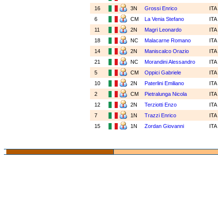
16
3N
Grossi Enrico
IT
6
CM
La Venia Stefano
IT
11
2N
Magri Leonardo
IT
18
NC
Malacarne Romano
IT
14
2N
Maniscalco Orazio
IT
21
NC
Morandini Alessandro
IT
5
CM
Oppici Gabriele
IT
10
2N
Paterlini Emiliano
IT
2
CM
Pietralunga Nicola
IT
12
2N
Terziotti Enzo
IT
7
1N
Trazzi Enrico
IT
15
1N
Zordan Giovanni
IT