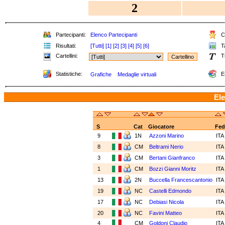
2
Partecipanti:
Elenco Partecipanti
Cl
Risultati:
[Tutti]
[1]
[2]
[3]
[4]
[5]
[6]
Ta
Cartellini:
T
Statistiche:
E
Grafiche
Medaglie virtuali
Ele
S
Cat
Giocatore
Fed
9
1N
Azzoni Marino
IT
8
CM
Beltrami Nerio
IT
3
CM
Bertani Gianfranco
IT
1
CM
Bozzi Gianni Moritz
IT
13
2N
Buccella Francescantonio
IT
19
NC
Castelli Edmondo
IT
17
NC
Debiasi Nicola
IT
20
NC
Favini Matteo
IT
4
CM
Goldoni Claudio
IT