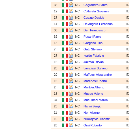
35
NC
Cogliandro Santo
I
12
NC
Collareta Giovanni
I
17
NC
Cusato Davide
I
14
NC
De Angelis Fernando
I
36
NC
Deri Francesco
I
32
NC
Fusari Paolo
I
13
NC
Gargano Lino
I
7
NC
Gatti Stefano
I
27
NC
Ivaldo Fabrizio
I
15
NC
Jakova Ritvan
I
28
NC
Lampiasi Stefano
I
20
NC
Maffucci Alessandro
I
16
NC
Marchesi Uberto
I
2
NC
Mortola Alberto
I
18
NC
Musso Valerio
I
37
NC
Musumeci Marco
I
25
NC
Nanni Sergio
I
11
NC
Neri Alberto
I
10
NC
Nikolajevic Tihomir
I
26
NC
Orsi Roberto
I