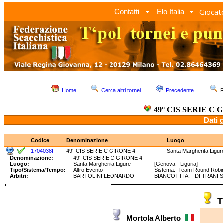
Giocato
Contatti
Elo Italia
Home
Cerca altri tornei
Precedente
R
49° CIS SERIE C 
Dati 
Codice
Denominazione
Luogo
1704038F
49° CIS SERIE C GIRONE 4
Santa Margherita Ligur
Denominazione:
49° CIS SERIE C GIRONE 4
Luogo:
Santa Margherita Ligure
[Genova - Liguria]
Tipo/Sistema/Tempo:
Altro Evento
Sistema: Team Round Robi
Arbitri:
BARTOLINI LEONARDO
BIANCOTTI A. - DI TRANI S
T
Mortola Alberto