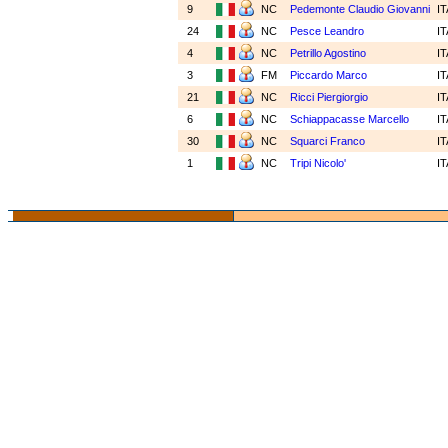
9
NC
Pedemonte Claudio Giovanni
I
24
NC
Pesce Leandro
I
4
NC
Petrillo Agostino
I
3
FM
Piccardo Marco
I
21
NC
Ricci Piergiorgio
I
6
NC
Schiappacasse Marcello
I
30
NC
Squarci Franco
I
1
NC
Tripi Nicolo'
I