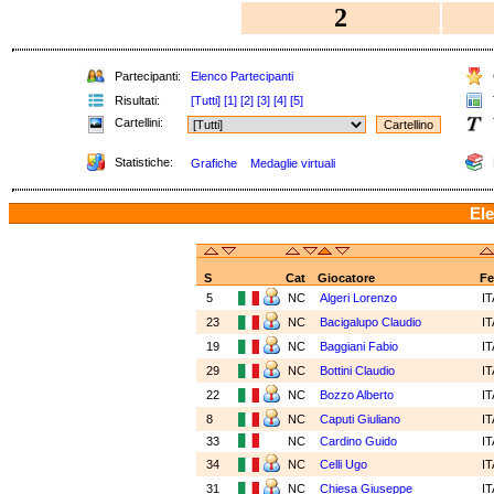
2
Partecipanti:
Elenco Partecipanti
Risultati:
[Tutti]
[1]
[2]
[3]
[4]
[5]
Cartellini:
Statistiche:
Grafiche
Medaglie virtuali
Ele
S
Cat
Giocatore
F
5
NC
Algeri Lorenzo
I
23
NC
Bacigalupo Claudio
I
19
NC
Baggiani Fabio
I
29
NC
Bottini Claudio
I
22
NC
Bozzo Alberto
I
8
NC
Caputi Giuliano
I
33
NC
Cardino Guido
I
34
NC
Celli Ugo
I
31
NC
Chiesa Giuseppe
I