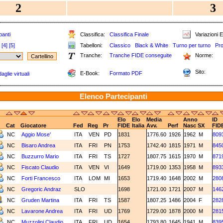
2
3
panti
Classifica:
Classifica Finale
Variazioni E
[4]
[5]
Tabelloni:
Classico
Black & White
Turno per turno
Pro
Tranche:
Tranche FIDE conseguite
Norme:
Sito:
E-Book:
Formato PDF
glie virtuali
Elenco Partecipanti
Elo
Elo
Media
Anno
ID
Cat
Giocatore
Fed
Reg
Pr
FIDE
Italia
Avv.
Perf
Nasc
SX
FID
NC
Aggio Mose'
ITA
VEN
PD
1831
1776.60
1926
1962
M
809
NC
Bisaro Andrea
ITA
FRI
PN
1753
1742.40
1815
1971
M
845
NC
Buzzurro Mario
ITA
FRI
TS
1727
1807.75
1615
1970
M
871
NC
Fiscato Claudio
ITA
VEN
VI
1649
1719.00
1353
1958
M
893
NC
Forti Francesco
ITA
LOM
MI
1653
1719.40
1648
2002
M
280
NC
Gregoric Andraz
SLO
1698
1721.00
1721
2007
M
146
NC
Gruden Martina
ITA
FRI
TS
1587
1807.25
1486
2004
F
282
NC
Lavarone Andrea
ITA
FRI
UD
1769
1729.00
1878
2000
M
281
NC
Muzzolini Claudio
ITA
FRI
UD
1654
1793.80
1645
1941
M
839