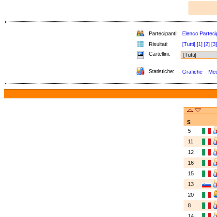
Partecipanti:
Elenco Parteci
Risultati:
[Tutti]
[1]
[2]
[3]
Cartellini:
Statistiche:
Grafiche
Meda
S
5
11
12
16
15
13
20
8
14