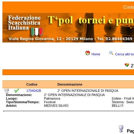
Conta
Home
Cerca altri to
2
Codice
Denominazione
1704042B
2° OPEN INTERNAZIONALE DI PASQUA
Denominazione:
2° OPEN INTERNAZIONALE DI PASQUA
Luogo:
Palmanova
[Udine - Friuli 
Tipo/Sistema/Tempo:
Festival
Sistema: Swi
Arbitri:
MEDVES SILVIO
BELLI F.
Pa