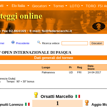
Giocatori
Tornei
LOTO
TORO
FSI A
tti
Elo Italia
rnei
Precedente
Ricerca veloce
° OPEN INTERNAZIONALE DI PASQUA
Dati generali del torneo
Data
Luogo
Pr
Reg
Inizio
Palmanova
UD
FRI
14-04-2017
Venezia Giulia]
ss Tempo: 90' + 30'' bonus
Orsatti Marcello
1
gnutti Lorenzo
Aggio M