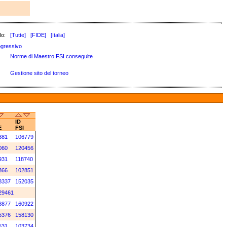
lo:
[Tutte]
[FIDE]
[Italia]
gressivo
Norme di Maestro FSI conseguite
Gestione sito del torneo
ID
E
FSI
381
106779
060
120456
931
118740
366
102851
8337
152035
29461
8877
160922
5376
158130
531
103734