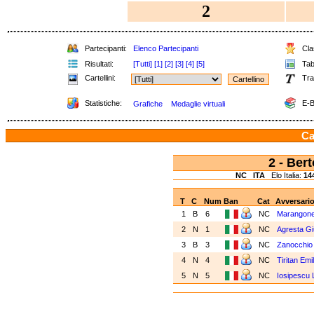
2
Partecipanti:
Elenco Partecipanti
Clas
Risultati:
[Tutti]
[1]
[2]
[3]
[4]
[5]
Tabe
Cartellini:
Tra
Statistiche:
E-B
Grafiche
Medaglie virtuali
Ca
2 - Ber
NC
ITA
Elo Italia:
14
T
C
Num
Ban
Cat
Avversari
1
B
6
NC
Marangone
2
N
1
NC
Agresta Giu
3
B
3
NC
Zanocchio
4
N
4
NC
Tiritan Emi
5
N
5
NC
Iosipescu 