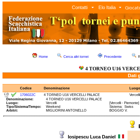
Giocato
Contatti
Elo Italia
Home
Cerca altri tornei
Precedente
R
4 TORNEO U16 VERC
Dati 
Codice
Denominazione
Luog
1706022C
4 TORNEO U16 VERCELLI PALACE
Vercelli
Denominazione:
4 TORNEO U16 VERCELLI PALACE
Luogo:
Vercelli
[Vercelli - Piemonte]
Tipo/Sistema/Tempo:
Weekend
Sistema: Swiss Te
Arbitri:
MIGLIORINI ANTONELLO
BOGGIO V.
Iosipescu Luca Daniel