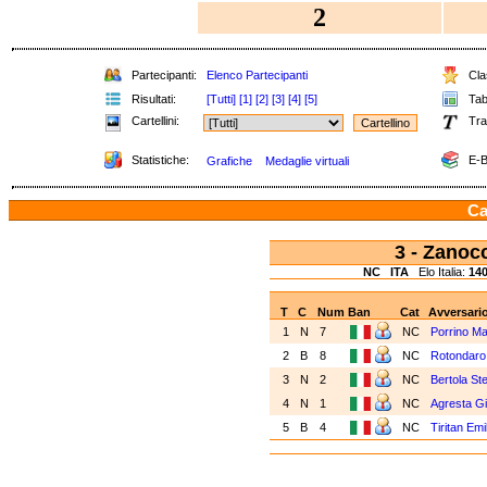
2
Partecipanti:
Elenco Partecipanti
Clas
Risultati:
[Tutti]
[1]
[2]
[3]
[4]
[5]
Tabe
Cartellini:
Tra
Statistiche:
E-B
Grafiche
Medaglie virtuali
Ca
3 - Zano
NC
ITA
Elo Italia:
14
T
C
Num
Ban
Cat
Avversari
1
N
7
NC
Porrino Ma
2
B
8
NC
Rotondaro
3
N
2
NC
Bertola St
4
N
1
NC
Agresta Gi
5
B
4
NC
Tiritan Emi