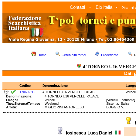
Giocato
Contatti
Elo Italia
Home
Cerca altri tornei
Precedente
R
4 TORNEO U16 VERC
Dati 
Codice
Denominazione
Luog
1706022C
4 TORNEO U16 VERCELLI PALACE
Vercelli
Denominazione:
4 TORNEO U16 VERCELLI PALACE
Luogo:
Vercelli
[Vercelli - Piemonte]
Tipo/Sistema/Tempo:
Weekend
Sistema: Swiss Te
Arbitri:
MIGLIORINI ANTONELLO
BOGGIO V.
Iosipescu Luca Daniel