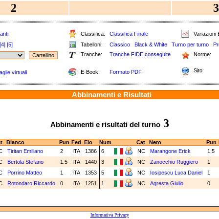
2
3
anti
Classifica:
Classifica Finale
Variazioni 
[4]
[5]
Tabelloni:
Classico
Black & White
Turno per turno
Pr
Tranche:
Tranche FIDE conseguite
Norme:
Sito:
E-Book:
Formato PDF
glie virtuali
Abbinamenti e Risultati
3
Abbinamenti e risultati del turno
t
Bianco
Pun
Fed
Elo
Num
Cat
Nero
Pun
C
Tiritan Emiliano
2
ITA
1386
6
NC
Marangone Erick
1.5
C
Bertola Stefano
1.5
ITA
1440
3
NC
Zanocchio Ruggiero
1
C
Porrino Matteo
1
ITA
1353
5
NC
Iosipescu Luca Daniel
1
C
Rotondaro Riccardo
0
ITA
1251
1
NC
Agresta Giulio
0
Informativa Privacy