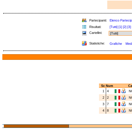
Partecipanti:
Elenco Partecip
Risultati:
[Tutti]
[1]
[2]
[3]
Cartellini:
Statistiche:
Grafiche
Meda
Sc
Num
Ca
1
4
N
2
2
N
3
7
N
4
8
N