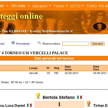
Giocatori
Tornei
LOTO
TORO
FSI A
tti
Elo Italia
rnei
Precedente
Ricerca veloce
4 TORNEO U16 VERCELLI PALACE
Dati generali del torneo
Data
Data
Luogo
Pr
Reg
Inizio
Fine
Vercelli
VC
PIE
02-06-2017
04-06-2017
mpo: 90' 40 ms + 15' + 30'' bonus
Bertola Stefano
1
scu Luca Daniel
Tiritan 