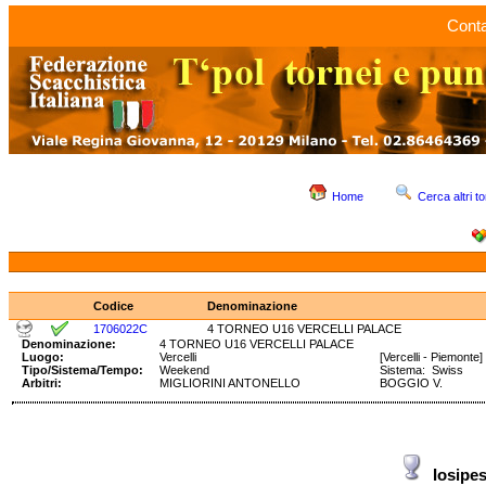
Conta
Home
Cerca altri to
Codice
Denominazione
1706022C
4 TORNEO U16 VERCELLI PALACE
Denominazione:
4 TORNEO U16 VERCELLI PALACE
Luogo:
Vercelli
[Vercelli - Piemonte]
Tipo/Sistema/Tempo:
Weekend
Sistema: Swiss Te
Arbitri:
MIGLIORINI ANTONELLO
BOGGIO V.
Iosipe