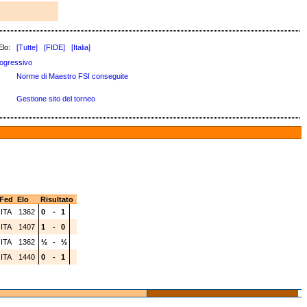
Elo:
[Tutte]
[FIDE]
[Italia]
ogressivo
Norme di Maestro FSI conseguite
Gestione sito del torneo
Fed
Elo
Risultato
ITA
1362
0
-
1
ITA
1407
1
-
0
ITA
1362
½
-
½
ITA
1440
0
-
1