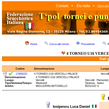
Giocato
Contatti
Elo Italia
Home
Cerca altri tornei
Precedente
R
4 TORNEO U16 VERC
Dati 
Codice
Denominazione
Luog
1706022C
4 TORNEO U16 VERCELLI PALACE
Vercelli
Denominazione:
4 TORNEO U16 VERCELLI PALACE
Luogo:
Vercelli
[Vercelli - Piemonte]
Tipo/Sistema/Tempo:
Weekend
Sistema: Swiss Te
Arbitri:
MIGLIORINI ANTONELLO
BOGGIO V.
Iosipescu Luca Daniel