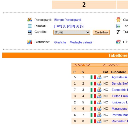
2
Partecipanti:
Elenco Partecipanti
Clas
Risultati:
[Tutti]
[1]
[2]
[3]
[4]
[5]
Tabe
Cartellini:
Tra
Statistiche:
E-B
Grafiche
Medaglie virtuali
Tabellone
P
S
Cat
Giocatore
5
1
NC
Agresta Giu
1
2
NC
Bertola Ste
7
3
NC
Zanocchio 
3
4
NC
Tiritan Emil
2
5
NC
Iosipescu L
4
6
NC
Marangone 
6
7
NC
Porrino Mat
8
8
NC
Rotondaro 