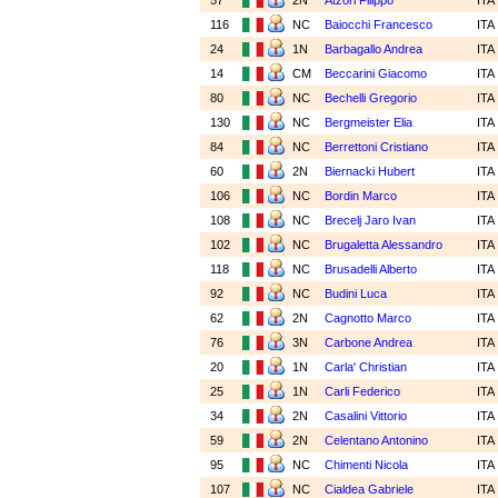
57
2N
Atzori Filippo
ITA
116
NC
Baiocchi Francesco
ITA
24
1N
Barbagallo Andrea
ITA
14
CM
Beccarini Giacomo
ITA
80
NC
Bechelli Gregorio
ITA
130
NC
Bergmeister Elia
ITA
84
NC
Berrettoni Cristiano
ITA
60
2N
Biernacki Hubert
ITA
106
NC
Bordin Marco
ITA
108
NC
Brecelj Jaro Ivan
ITA
102
NC
Brugaletta Alessandro
ITA
118
NC
Brusadelli Alberto
ITA
92
NC
Budini Luca
ITA
62
2N
Cagnotto Marco
ITA
76
3N
Carbone Andrea
ITA
20
1N
Carla' Christian
ITA
25
1N
Carli Federico
ITA
34
2N
Casalini Vittorio
ITA
59
2N
Celentano Antonino
ITA
95
NC
Chimenti Nicola
ITA
107
NC
Cialdea Gabriele
ITA