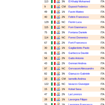
113
3N
El Khalqi Mohamed
ITA
9
CM
Esposti Federico
ITA
49
1N
Favini Matteo
ITA
40
2N
Feltrin Francesco
ITA
129
NC
Fiorini Luca
ITA
115
NC
Foni Gianmarco
ITA
75
3N
Fontana Daniele
ITA
114
NC
Foresi Domenico
ITA
67
2N
Forti Francesco
ITA
30
1N
Gagliardotto Paolo
ITA
41
2N
Garbezza Davide
ITA
58
2N
Gatto Antonio
ITA
43
2N
Gennari Andrea
ITA
97
NC
Gervasoni Alessandro
ITA
82
3N
Gianuzzo Gabriele
ITA
10
CM
Iannello Andrea
ITA
122
NC
Iavazzo Giuseppe
ITA
15
1N
Kobal Sasa
ITA
47
2N
Lai Lorenzo
ITA
28
1N
Lavorgna Filippo
ITA
33
1N
Lavorgna Francesco
ITA