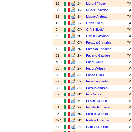
32
2N
Moretti Filippo
ITA
36
1N
Mucci Federico
ITA
31
1N
Musso Andrea
ITA
42
2N
Onnis Luca
ITA
8
CM
Orfini Nicolo'
ITA
85
NC
Ostuni Giovanni
ITA
4
CM
Palozza Christian
ITA
117
NC
Patacca Federico
ITA
61
2N
Patruno Gabriele
ITA
45
2N
Pazzi David
ITA
55
2N
Pecci William
ITA
65
3N
Penza Giulio
ITA
77
3N
Pepe Leonardo
ITA
68
3N
Petrella Andrea
ITA
87
NC
Pica Victor
ITA
2
M
Pitzanti Matteo
ITA
51
2N
Pomilio Riccardo
ITA
98
NC
Porcelli Manuele
ITA
127
NC
Radice Lorenzo
ITA
44
2N
Ramundi Lorenzo
ITA