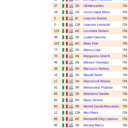
37
2N
Lilli Alessandro
ITA
18
1N
Lizzul-coppe Mirko
ITA
5
M
Loiacono Antonio
ITA
3
CM
Loiacono Leonardo
ITA
123
NC
Lucchetta Stefano
ITA
48
2N
Lyabel Giacomo
ITA
103
NC
Maier Felix
ITA
73
2N
Manca Luigi
ITA
70
3N
Manguerra Jonel B
ITA
46
2N
Marasa' Giuseppe
ITA
38
2N
Marcuzzo Stefano
ITA
16
1N
Maselli Daniel
ITA
17
1N
Mazzoccoli Simone
ITA
91
3N
Meharunkar Prabhav
ITA
69
2N
Melchiorre Daniele
ITA
64
2N
Miano Simone
ITA
93
3N
Micheli Zanotti Alessandro
ITA
12
CM
Mirri Pietro
ITA
89
NC
Montanelli Oleg Ludovico
ITA
50
2N
Morana Marco
ITA