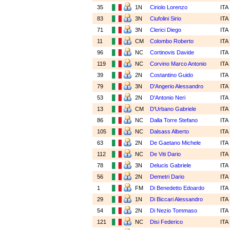
35
1N
Ciriolo Lorenzo
ITA
83
3N
Ciufolini Sirio
ITA
71
3N
Clerici Diego
ITA
11
CM
Colombo Roberto
ITA
96
NC
Cortinovis Davide
ITA
119
NC
Corvino Marco Antonio
ITA
39
2N
Costantino Guido
ITA
79
3N
D'Angerio Alessandro
ITA
53
2N
D'Antonio Neri
ITA
13
CM
D'Urbano Gabriele
ITA
86
NC
Dalla Torre Stefano
ITA
105
NC
Dalsass Alberto
ITA
63
2N
De Gaetano Michele
ITA
112
NC
De Viti Dario
ITA
78
3N
Delucis Gabriele
ITA
56
2N
Demetri Dario
ITA
1
FM
Di Benedetto Edoardo
ITA
29
1N
Di Biccari Alessandro
ITA
54
2N
Di Nezio Tommaso
ITA
121
NC
Disi Federico
ITA