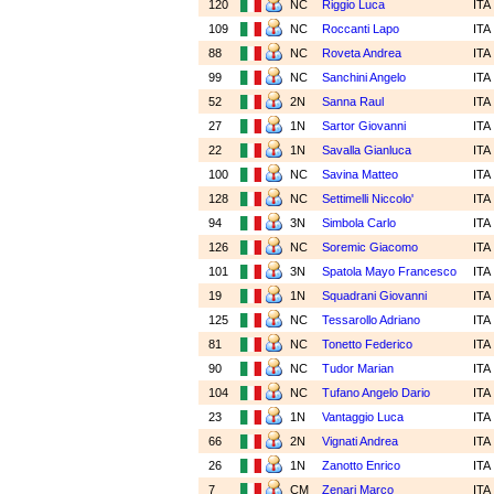
120
NC
Riggio Luca
ITA
109
NC
Roccanti Lapo
ITA
88
NC
Roveta Andrea
ITA
99
NC
Sanchini Angelo
ITA
52
2N
Sanna Raul
ITA
27
1N
Sartor Giovanni
ITA
22
1N
Savalla Gianluca
ITA
100
NC
Savina Matteo
ITA
128
NC
Settimelli Niccolo'
ITA
94
3N
Simbola Carlo
ITA
126
NC
Soremic Giacomo
ITA
101
3N
Spatola Mayo Francesco
ITA
19
1N
Squadrani Giovanni
ITA
125
NC
Tessarollo Adriano
ITA
81
NC
Tonetto Federico
ITA
90
NC
Tudor Marian
ITA
104
NC
Tufano Angelo Dario
ITA
23
1N
Vantaggio Luca
ITA
66
2N
Vignati Andrea
ITA
26
1N
Zanotto Enrico
ITA
7
CM
Zenari Marco
ITA