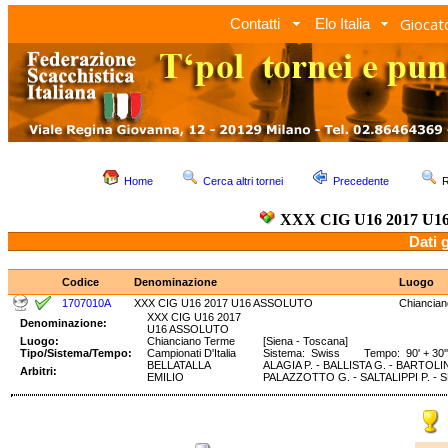
Giocato
Contatti
Elo Italia
Home
Cerca altri tornei
Precedente
R
XXX CIG U16 2017 U
Dati 
Codice
Denominazione
Luogo
1707010A
XXX CIG U16 2017 U16 ASSOLUTO
Chiancia
XXX CIG U16 2017
Denominazione:
U16 ASSOLUTO
Luogo:
Chianciano Terme
[Siena - Toscana]
Tipo/Sistema/Tempo:
Campionati D'Italia
Sistema: Swiss Tempo: 90' + 30''
BELLATALLA
ALAGIA P. - BALLISTA G. - BARTOLIN
Arbitri:
EMILIO
PALAZZOTTO G. - SALTALIPPI P. - SF