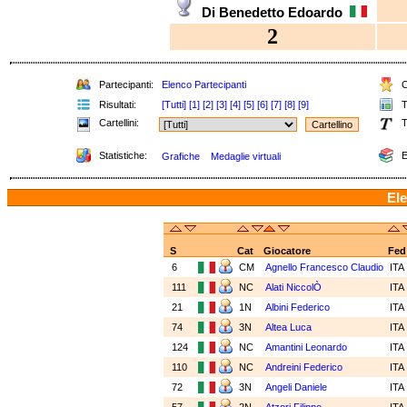
Di Benedetto Edoardo
2
Partecipanti:
Elenco Partecipanti
C
Risultati:
[Tutti]
[1]
[2]
[3]
[4]
[5]
[6]
[7]
[8]
[9]
T
Cartellini:
T
Statistiche:
E
Grafiche
Medaglie virtuali
Ele
S
Cat
Giocatore
Fed
6
CM
Agnello Francesco Claudio
ITA
111
NC
Alati NiccolÒ
ITA
21
1N
Albini Federico
ITA
74
3N
Altea Luca
ITA
124
NC
Amantini Leonardo
ITA
110
NC
Andreini Federico
ITA
72
3N
Angeli Daniele
ITA