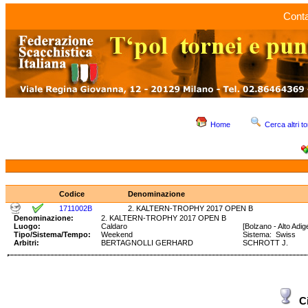
Conta
Home
Cerca altri to
Codice
Denominazione
1711002B
2. KALTERN-TROPHY 2017 OPEN B
Denominazione:
2. KALTERN-TROPHY 2017 OPEN B
Luogo:
Caldaro
[Bolzano - Alto Adig
Tipo/Sistema/Tempo:
Weekend
Sistema: Swiss T
Arbitri:
BERTAGNOLLI GERHARD
SCHROTT J.
C