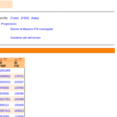
ni Elo:
[Tutte]
[FIDE]
[Italia]
Progressivo
Norme di Maestro FSI conseguite
Gestione sito del torneo
ID
ID
FIDE
FSI
1661965
2888802
178751
2820310
103307
845060
120456
854590
136486
2827951
163498
889113
150406
2857621
169523
887889
132640