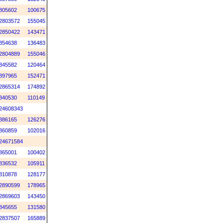
805602
100675
2803572
155045
2850422
143471
854638
136483
2804889
155046
845582
120464
897965
152471
2865314
174892
840530
110149
24608343
886165
126276
860859
102016
24671584
865001
100402
836532
105911
810878
128177
2890599
178965
2869603
143450
845655
131580
2837507
165889