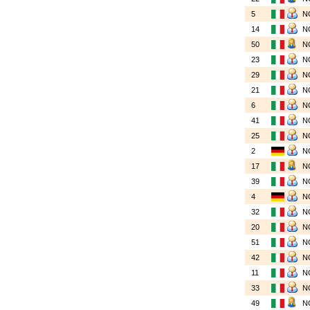
5
N
14
N
50
N
23
N
29
N
21
N
6
N
41
N
25
N
2
N
17
N
39
N
4
N
32
N
20
N
51
N
42
N
11
N
33
N
49
N