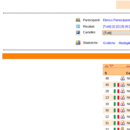
Partecipanti:
Elenco Partecipanti
Risultati:
[Tutti]
[1]
[2]
[3]
[4]
Cartellini:
Statistiche:
Grafiche
Medaglie
S
Ca
48
N
40
N
28
N
13
N
19
N
30
N
12
N
31
N
22
N