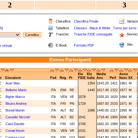
2
3
Classifica:
Classifica Finale
Variazio
[5]
Tabelloni:
Classico
Black & White
Turno per turno
Tranche:
Tranche FIDE conseguite
Norme:
Sito:
E-Book:
Formato PDF
 virtuali
Elenco Partecipanti
Elo
Elo
Media
Anno
t
Giocatore
Fed
Reg
Pr
FIDE
Italia
Avv.
Perf
Nasc
SX
C
Auer Max
1354
1543.20
1421
1961
M
C
Bellomo Mario
ITA
EMI
RE
1440
1617.40
1322
1977
M
C
Bighin Marco
ITA
VEN
VE
1578
1555.20
1620
1984
M
C
Bisaro Andrea
ITA
FRI
PN
1729
1667.00
2033
1971
M
C
Bonell Martin
ITA
ALT
BZ
1686
1440.00
2117
1990
M
C
Casadio Niccolo'
ITA
ALT
BZ
1541
1718.40
1900
2006
M
C
Ciani Davide
ITA
FRI
UD
1745
1662.20
1989
1981
M
C
Conati Kevin
ITA
VEN
VR
1531
1643.80
1676
2004
M
C
Cortese Lina
ITA
FRI
GO
1641
1547.80
1652
1964
F