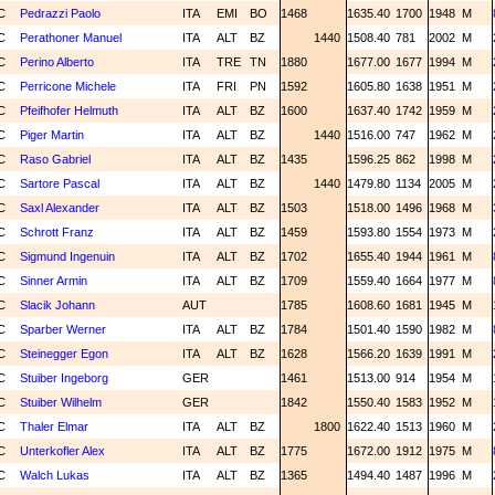
C
Pedrazzi Paolo
ITA
EMI
BO
1468
1635.40
1700
1948
M
C
Perathoner Manuel
ITA
ALT
BZ
1440
1508.40
781
2002
M
C
Perino Alberto
ITA
TRE
TN
1880
1677.00
1677
1994
M
C
Perricone Michele
ITA
FRI
PN
1592
1605.80
1638
1951
M
C
Pfeifhofer Helmuth
ITA
ALT
BZ
1600
1637.40
1742
1959
M
C
Piger Martin
ITA
ALT
BZ
1440
1516.00
747
1962
M
C
Raso Gabriel
ITA
ALT
BZ
1435
1596.25
862
1998
M
C
Sartore Pascal
ITA
ALT
BZ
1440
1479.80
1134
2005
M
C
Saxl Alexander
ITA
ALT
BZ
1503
1518.00
1496
1968
M
C
Schrott Franz
ITA
ALT
BZ
1459
1593.80
1554
1973
M
C
Sigmund Ingenuin
ITA
ALT
BZ
1702
1655.40
1944
1961
M
C
Sinner Armin
ITA
ALT
BZ
1709
1559.40
1664
1977
M
C
Slacik Johann
AUT
1785
1608.60
1681
1945
M
C
Sparber Werner
ITA
ALT
BZ
1784
1501.40
1590
1982
M
C
Steinegger Egon
ITA
ALT
BZ
1628
1566.20
1639
1991
M
C
Stuiber Ingeborg
GER
1461
1513.00
914
1954
M
C
Stuiber Wilhelm
GER
1842
1550.40
1583
1952
M
C
Thaler Elmar
ITA
ALT
BZ
1800
1622.40
1513
1960
M
C
Unterkofler Alex
ITA
ALT
BZ
1775
1672.00
1912
1975
M
C
Walch Lukas
ITA
ALT
BZ
1365
1494.40
1487
1996
M