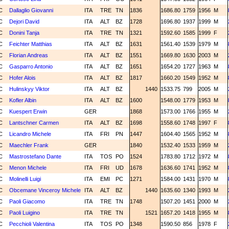
C
Dallaglio Giovanni
ITA
TRE
TN
1836
1686.80
1759
1956
M
C
Dejori David
ITA
ALT
BZ
1728
1696.80
1937
1999
M
C
Donini Tanja
ITA
TRE
TN
1321
1592.60
1585
1999
F
C
Feichter Matthias
ITA
ALT
BZ
1631
1561.40
1539
1979
M
C
Florian Andreas
ITA
ALT
BZ
1551
1669.80
1630
2003
M
C
Gasparro Antonio
ITA
ALT
BZ
1651
1654.20
1727
1963
M
C
Hofer Alois
ITA
ALT
BZ
1817
1660.20
1549
1952
M
C
Hulinskyy Viktor
ITA
ALT
BZ
1440
1533.75
799
2005
M
C
Kofler Albin
ITA
ALT
BZ
1600
1548.00
1779
1953
M
C
Kuespert Erwin
GER
1868
1573.00
1766
1955
M
C
Lantschner Carmen
ITA
ALT
BZ
1698
1558.60
1748
1997
F
C
Licandro Michele
ITA
FRI
PN
1447
1604.40
1565
1952
M
C
Maechler Frank
GER
1840
1532.40
1533
1959
M
C
Mastrostefano Dante
ITA
TOS
PO
1524
1783.80
1712
1972
M
C
Menon Michele
ITA
FRI
UD
1678
1636.60
1741
1952
M
C
Molinelli Luigi
ITA
EMI
PC
1271
1584.00
1431
1970
M
C
Obcemane Vinceroy Michele
ITA
ALT
BZ
1440
1635.60
1340
1993
M
C
Paoli Giacomo
ITA
TRE
TN
1748
1507.20
1451
2000
M
C
Paoli Luigino
ITA
TRE
TN
1521
1657.20
1418
1955
M
C
Pecchioli Valentina
ITA
TOS
PO
1348
1590.50
856
1978
F