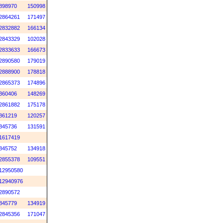
898970
150998
2864261
171497
2832882
166134
2843329
102028
2833633
166673
2890580
179019
2888900
178818
2865373
174896
360406
148269
2861882
175178
861219
120257
845736
131591
1617419
845752
134918
2855378
109551
12950580
12940976
2890572
845779
134919
2845356
171047