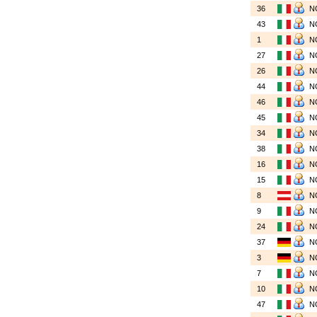
36
N
43
N
1
N
27
N
26
N
44
N
46
N
45
N
34
N
38
N
16
N
15
N
8
N
9
N
24
N
37
N
3
N
7
N
10
N
47
N