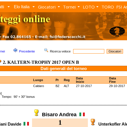
Giocatori
Tornei
LOTO
TORO
FSI A
tti
Elo Italia
rnei
Precedente
Ricerca veloce
2. KALTERN-TROPHY 2017 OPEN B
Dati generali del torneo
Data
Data
Luogo
Pr
Reg
Inizio
Fine
Caldaro
BZ
ALT
27-10-2017
29-10-2017
e]
empo: 90' + 30'' bonus
Bisaro Andrea
1
iani Davide
Unterkofler A