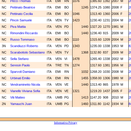
NC
Pecci Thomas
ITA
EMI
RN
1076
1385.60
1392
2007
M
2
NC
Pettinato Beatrice
ITA
EMI
BO
1245
1374.25
1080
2008
F
2
NC
Pettinato Cecilia
ITA
EMI
BO
1046
1313.40
1360
2006
F
2
NC
Pincin Samuele
ITA
VEN
TV
1423
1230.40
1231
2004
M
2
NC
Piva Mattia
ITA
VEN
PD
1440
1327.20
1270
1981
M
NC
Rimondini Riccardo
ITA
EMI
BO
1440
1236.40
915
2009
M
2
NC
Russo Tommaso
ITA
EMI
BO
1110
1315.60
1209
2004
M
2
3N
Scandiuzzi Roberto
ITA
VEN
PD
1343
1235.00
1338
1953
M
8
NC
Scarabottolo Sebastiano
ITA
VEN
TV
1368
1132.80
837
2009
M
2
NC
Sella Stefano
ITA
VEN
VI
1478
1265.40
1338
2002
M
2
NC
Seresin Paolo
ITA
TRE
TN
1274
1317.60
1381
1956
M
2
NC
Sparvoli Damiano
ITA
EMI
RN
1032
1268.20
1030
2008
M
2
NC
Urbinati Emilio
ITA
EMI
RN
1455
1358.00
1306
1980
M
2
NC
Vendraminetto Nicola
ITA
VEN
VE
1440
1313.40
865
1978
M
NC
Vianello Viviana Sofia
ITA
VEN
VE
1321
1219.20
1437
2005
F
2
NC
Viti Matteo
ITA
UMB
PG
1413
1147.20
908
2010
M
2
2N
Yamauchi Juan
ITA
UMB
PG
1460
1311.80
1142
1934
M
8
Informativa Privacy