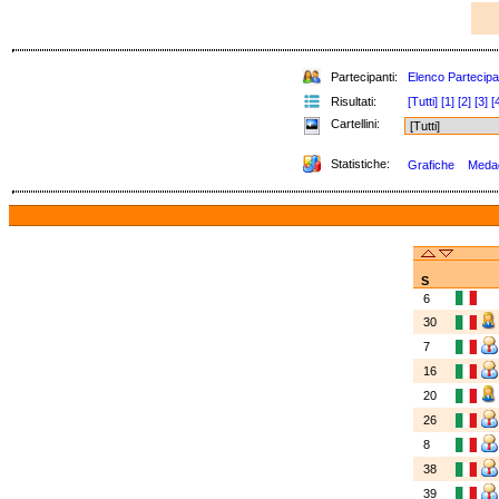
Partecipanti:
Elenco Partecipa
Risultati:
[Tutti]
[1]
[2]
[3]
[
Cartellini:
Statistiche:
Grafiche
Medagl
S
6
30
7
16
20
26
8
38
39