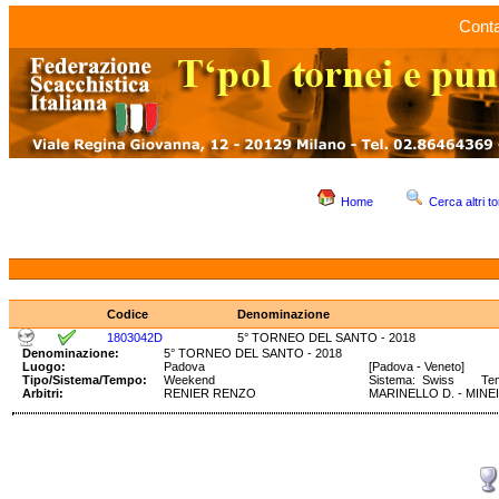
Conta
Home
Cerca altri to
Codice
Denominazione
1803042D
5° TORNEO DEL SANTO - 2018
Denominazione:
5° TORNEO DEL SANTO - 2018
Luogo:
Padova
[Padova - Veneto]
Tipo/Sistema/Tempo:
Weekend
Sistema: Swiss Tempo
Arbitri:
RENIER RENZO
MARINELLO D. - MINEI