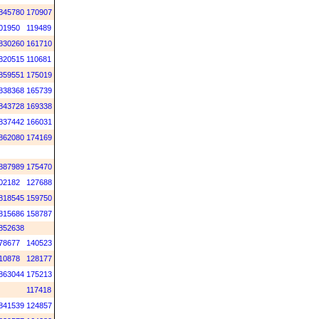
845780
170907
01950
119489
830260
161710
820515
110681
859551
175019
838368
165739
843728
169338
837442
166031
862080
174169
887989
175470
02182
127688
818545
159750
815686
158787
852638
78677
140523
10878
128177
863044
175213
117418
841539
124857