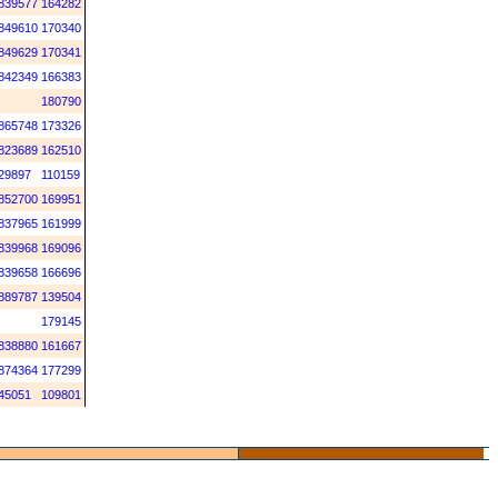
839577
164282
849610
170340
849629
170341
842349
166383
180790
865748
173326
823689
162510
29897
110159
852700
169951
837965
161999
839968
169096
839658
166696
889787
139504
179145
838880
161667
874364
177299
45051
109801