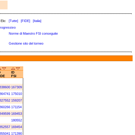
 Elo:
[Tutte]
[FIDE]
[Italia]
rogressivo
Norme di Maestro FSI conseguite
Gestione sito del torneo
D
ID
IDE
FSI
838600
167309
864741
175010
827552
159207
860266
171154
849599
169453
180552
852557
169454
855041
171390