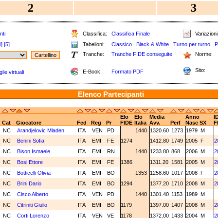
2
3
nti
Classifica:
Classifica Finale
Variazioni
4]
[5]
Tabelloni:
Classico
Black & White
Turno per turno
P
Tranche:
Tranche FIDE conseguite
Norme:
Sito:
E-Book:
Formato PDF
ie virtuali
Elenco Partecipanti
Elo
Elo
Media
Anno
I
Cat
Giocatore
Fed
Reg
Pr
FIDE
Italia
Avv.
Perf
Nasc
SX
F
NC
Arandjelovic Mladen
ITA
VEN
PD
1440
1320.60
1273
1979
M
NC
Benini Sofia
ITA
EMI
FE
1274
1412.80
1749
2005
F
2
NC
Bison Ismaele
ITA
EMI
RN
1440
1233.80
868
2006
M
2
NC
Bosi Ettore
ITA
EMI
FE
1386
1311.20
1581
2005
M
2
NC
Botticelli Olivia
ITA
EMI
BO
1353
1258.60
1017
2008
F
2
NC
Brini Dario
ITA
EMI
BO
1294
1377.20
1710
2008
M
2
NC
Cisco Alberto
ITA
VEN
PD
1440
1301.40
1153
1989
M
NC
Citriniti Giulio
ITA
EMI
BO
1179
1397.00
1407
2008
M
2
NC
Corti Lorenzo
ITA
VEN
VE
1178
1372.00
1433
2004
M
2