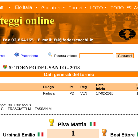
Giocatori
Tornei
LOTO
TORO
FSI A
tti
Elo Italia
rnei
Precedente
Ricerca veloce
5° TORNEO DEL SANTO - 2018
Dati generali del torneo
Data
Luogo
Pr
Reg
Inizio
Padova
PD
VEN
17-02-2018
: 30' + 30'' bonus
 G. - TRASCIATTI M. - TASSAN M.
Piva Mattia
1
Urbinati Emilio
Bosi Ettore