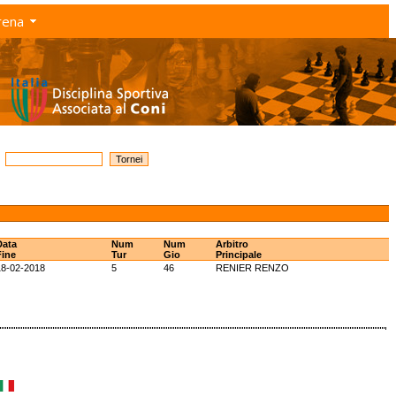
rena
Data
Num
Num
Arbitro
Fine
Tur
Gio
Principale
18-02-2018
5
46
RENIER RENZO