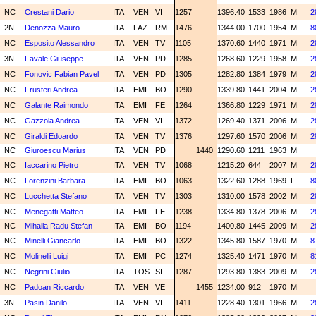
NC
Crestani Dario
ITA
VEN
VI
1257
1396.40
1533
1986
M
2
2N
Denozza Mauro
ITA
LAZ
RM
1476
1344.00
1700
1954
M
8
NC
Esposito Alessandro
ITA
VEN
TV
1105
1370.60
1440
1971
M
2
3N
Favale Giuseppe
ITA
VEN
PD
1285
1268.60
1229
1958
M
2
NC
Fonovic Fabian Pavel
ITA
VEN
PD
1305
1282.80
1384
1979
M
2
NC
Frusteri Andrea
ITA
EMI
BO
1290
1339.80
1441
2004
M
2
NC
Galante Raimondo
ITA
EMI
FE
1264
1366.80
1229
1971
M
2
NC
Gazzola Andrea
ITA
VEN
VI
1372
1269.40
1371
2006
M
2
NC
Giraldi Edoardo
ITA
VEN
TV
1376
1297.60
1570
2006
M
2
NC
Giuroescu Marius
ITA
VEN
PD
1440
1290.60
1211
1963
M
NC
Iaccarino Pietro
ITA
VEN
TV
1068
1215.20
644
2007
M
2
NC
Lorenzini Barbara
ITA
EMI
BO
1063
1322.60
1288
1969
F
8
NC
Lucchetta Stefano
ITA
VEN
TV
1303
1310.00
1578
2002
M
2
NC
Menegatti Matteo
ITA
EMI
FE
1238
1334.80
1378
2006
M
2
NC
Mihaila Radu Stefan
ITA
EMI
BO
1194
1400.80
1445
2009
M
2
NC
Minelli Giancarlo
ITA
EMI
BO
1322
1345.80
1587
1970
M
8
NC
Molinelli Luigi
ITA
EMI
PC
1274
1325.40
1471
1970
M
8
NC
Negrini Giulio
ITA
TOS
SI
1287
1293.80
1383
2009
M
2
NC
Padoan Riccardo
ITA
VEN
VE
1455
1234.00
912
1970
M
3N
Pasin Danilo
ITA
VEN
VI
1411
1228.40
1301
1966
M
2