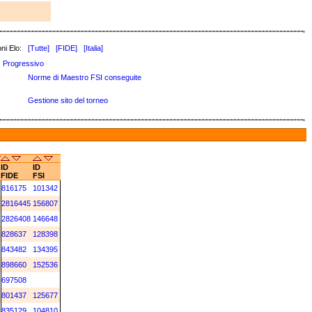
ni Elo:
[Tutte]
[FIDE]
[Italia]
Progressivo
Norme di Maestro FSI conseguite
Gestione sito del torneo
ID
ID
FIDE
FSI
816175
101342
2816445
156807
2826408
146648
828637
128398
843482
134395
898660
152536
697508
801437
125677
835129
104810