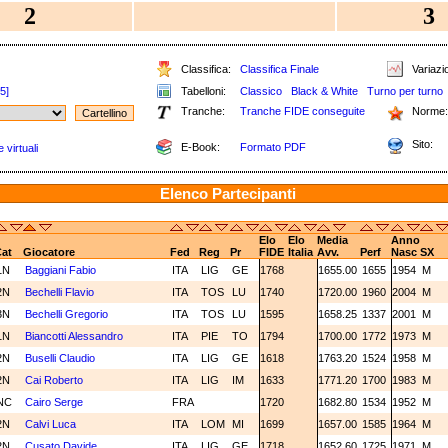
2
3
Classifica:
Classifica Finale
Variazio
[5]
Tabelloni:
Classico
Black & White
Turno per turno
Tranche:
Tranche FIDE conseguite
Norme:
Sito:
E-Book:
Formato PDF
 virtuali
Elenco Partecipanti
Elo
Elo
Media
Anno
at
Giocatore
Fed
Reg
Pr
FIDE
Italia
Avv.
Perf
Nasc
SX
1N
Baggiani Fabio
ITA
LIG
GE
1768
1655.00
1655
1954
M
2N
Bechelli Flavio
ITA
TOS
LU
1740
1720.00
1960
2004
M
3N
Bechelli Gregorio
ITA
TOS
LU
1595
1658.25
1337
2001
M
1N
Biancotti Alessandro
ITA
PIE
TO
1794
1700.00
1772
1973
M
2N
Buselli Claudio
ITA
LIG
GE
1618
1763.20
1524
1958
M
2N
Cai Roberto
ITA
LIG
IM
1633
1771.20
1700
1983
M
NC
Cairo Serge
FRA
1720
1682.80
1534
1952
M
2N
Calvi Luca
ITA
LOM
MI
1699
1657.00
1585
1964
M
2N
Cusato Davide
ITA
LIG
GE
1718
1652.60
1725
1971
M