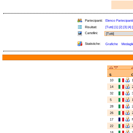
Partecipanti:
Elenco Partecipanti
Risultati:
[Tutti]
[1]
[2]
[3]
[4]
Cartellini:
Statistiche:
Grafiche
Medaglie
S
C
10
14
32
5
28
26
17
22
18