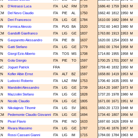
1N
D'Antrassi Luca
ITA
LAZ
RM
1728
1686.40
1759
1963
M
CM
Del Nevo Claudio
ITA
PIE
AL
1750
1662.40
1812
1950
M
1N
Deri Francesco
ITA
LIG
GE
1784
1610.00
1682
1984
M
3N
Formica Alessio
ITA
PUG
BA
1520
1702.60
1463
1980
M
CM
Gandolfi Gianfranco
ITA
LIG
GE
1837
1763.80
1913
1953
M
2N
Gasparetto Alessandro
ITA
PIE
BI
1637
1620.00
1254
2003
M
2N
Gatti Stefano
ITA
LIG
GE
1779
1692.00
1764
1958
M
2N
Giorgi Ezio Alberto
ITA
TOS
MS
1708
1714.80
1955
1958
M
2N
Gola Giorgio
ITA
PIE
TO
1597
1700.25
1701
2007
M
NC
Joguet Patrick
FRA
1587
1759.40
1832
1950
M
2N
Kofler Albin Ernst
ITA
ALT
BZ
1597
1658.80
1419
1953
M
1N
Ludovici Roberto
ITA
LAZ
RM
1753
1706.40
1635
1955
M
1N
Mandolini Alessandro
ITA
LIG
GE
1739
1614.20
1687
1973
M
1N
Mazzolini Stefano
ITA
LIG
GE
1828
1737.20
1978
1980
M
1N
Nicolis Claudio
ITA
LIG
GE
1805
1671.00
1671
1951
M
1N
Nikolajevic Tihomir
ITA
LIG
SV
1801
1650.20
1723
1948
M
CM
Pedemonte Claudio Giovanni
ITA
LIG
GE
1694
1734.40
1807
1956
M
2N
Pivari Flavio
ITA
PIE
NO
1633
1697.60
1626
1959
M
CM
Rivara Massimo
ITA
LIG
GE
1787
1726.40
1876
1957
M
1N
Rossi Cassani Gianni
ITA
LIG
IM
1715
1784.00
1784
1963
M