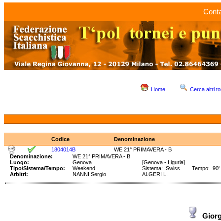
Conta
Home
Cerca altri to
Codice
Denominazione
1804014B
WE 21° PRIMAVERA - B
Denominazione:
WE 21° PRIMAVERA - B
Luogo:
Genova
[Genova - Liguria]
Tipo/Sistema/Tempo:
Weekend
Sistema: Swiss Tempo: 90' +
Arbitri:
NANNI Sergio
ALGERI L.
Giorg