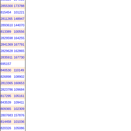
2855300
173788
815454
101221
2811265
148947
2893610
144070
813389
100556
2829598
164255
2841369
167791
2829628
162865
2835911
167730
695157
840530
110149
826898
108902
2813365
160653
2823786
109684
817295
105161
843539
109411
809365
102309
2807683
157876
814458
101036
820326
105086