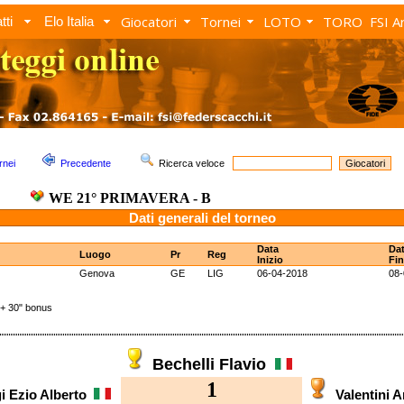
Giocatori
Tornei
LOTO
TORO
FSI A
tti
Elo Italia
rnei
Precedente
Ricerca veloce
WE 21° PRIMAVERA - B
Dati generali del torneo
Data
Da
Luogo
Pr
Reg
Inizio
Fi
Genova
GE
LIG
06-04-2018
08-
 30" bonus
Bechelli Flavio
1
i Ezio Alberto
Valentini 