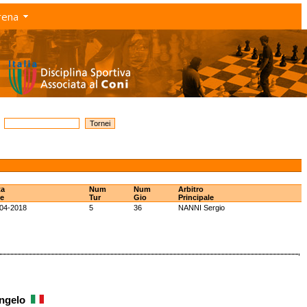
rena
ta
Num
Num
Arbitro
ne
Tur
Gio
Principale
04-2018
5
36
NANNI Sergio
Angelo