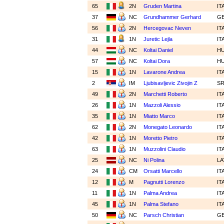
65
2N
Gruden Martina
IT
37
NC
Grundhammer Gerhard
G
56
2N
Hercegovac Neven
IT
31
1N
Juretic Lejla
IT
44
NC
Koltai Daniel
H
57
NC
Koltai Dora
H
15
1N
Lavarone Andrea
IT
2
IM
Ljubisavljevic Zivojin Z
S
49
2N
Marchetti Roberto
IT
26
1N
Mazzoli Alessio
IT
35
1N
Miatto Marco
IT
62
2N
Monegato Leonardo
IT
42
1N
Moretto Pietro
IT
63
1N
Muzzolini Claudio
IT
25
NC
Ni Polina
L
24
CM
Orsatti Marcello
IT
12
M
Pagnutti Lorenzo
IT
11
1N
Palma Andrea
IT
45
1N
Palma Stefano
IT
50
NC
Parsch Christian
G