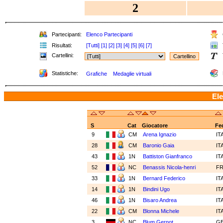
2
Partecipanti:
Elenco Partecipanti
Risultati:
[Tutti]
[1]
[2]
[3]
[4]
[5]
[6]
[7]
Cartellini:
Statistiche:
Grafiche
Medaglie virtuali
Ele
S
Cat
Giocatore
Fe
9
CM
Arena Ignazio
IT
28
CM
Baronio Gaia
IT
43
1N
Battiston Gianfranco
IT
52
NC
Benassis Nicola-henri
F
33
1N
Bernard Federico
IT
14
1N
Bindini Ugo
IT
46
1N
Bisaro Andrea
IT
22
CM
Blonna Michele
IT
3
NC
Blum Gernot
G