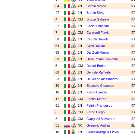
64
2N
Bordin Marco
IT
47
2N
Bordin Silvia
IT
4
CM
Bozza Gabriele
IT
27
1N
Carla' Christian
IT
7
CM
Carnicelli Flavio
IT
58
1N
Cecotti Daniele
IT
54
2N
Ciani Davide
IT
55
2N
Dai Zotti Marco
IT
29
1N
Dalla Palma Giovanni
IT
5
CM
Danieli Enrico
IT
60
2N
Dentale Raffaele
IT
23
1N
Di Biccari Alessandro
IT
30
1N
Esposito Giuseppe
IT
16
1N
Falchi Claudio
IT
17
CM
Fantini Marco
IT
61
2N
Feltrin Francesco
IT
6
CM
Forno Diego
IT
8
CM
Gangemi Salvatore
IT
51
NC
Gregoric Andraz
S
18
1N
Grimaldi Angela Flavia
IT