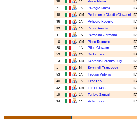
38
1N
Pasin Mattia
IT
21
1N
Paveglio Mattia
IT
48
CM
Pedemonte Claudio Giovanni
IT
36
1N
Pellicoro Roberto
IT
39
1N
Penzo Amleto
IT
41
1N
Petrosino Germano
IT
10
CM
Picco Ruggero
IT
20
1N
Pillon Giovanni
IT
59
2N
Sartor Enrico
IT
13
CM
Scarsella Lorenzo Luigi
IT
1
M
Sorcinelli Francesco
IT
53
1N
Tacconi Antonio
IT
40
1N
Titze Leo
IT
32
CM
Tomio Dante
IT
19
1N
Toniolo Samuel
IT
34
1N
Viola Enrico
IT