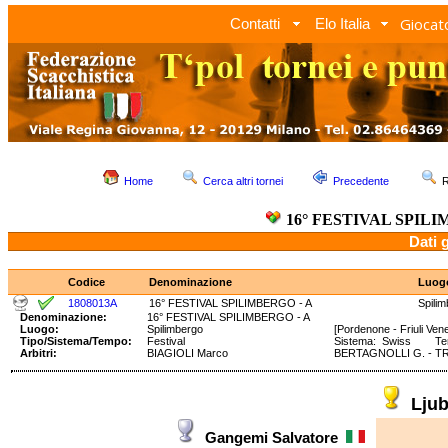
Giocato
Contatti
Elo Italia
Home
Cerca altri tornei
Precedente
R
16° FESTIVAL SPILI
Dati 
Codice
Denominazione
Luog
1808013A
16° FESTIVAL SPILIMBERGO - A
Spili
Denominazione:
16° FESTIVAL SPILIMBERGO - A
Luogo:
Spilimbergo
[Pordenone - Friuli Vene
Tipo/Sistema/Tempo:
Festival
Sistema: Swiss Temp
Arbitri:
BIAGIOLI Marco
BERTAGNOLLI G. - TRA
Ljub
Gangemi Salvatore