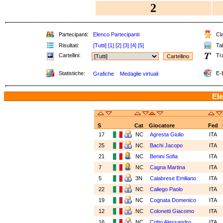
2
Partecipanti:
Elenco Partecipanti
Cla
Risultati:
[Tutti]
[1]
[2]
[3]
[4]
[5]
Tab
Cartellini:
Tr
Statistiche:
E-
Grafiche
Medaglie virtuali
Ele
S
Cat
Giocatore
Fed
17
NC
Agresta Giulio
ITA
25
NC
Bachi Jacopo
ITA
21
NC
Benini Sofia
ITA
7
NC
Cagna Martina
ITA
5
3N
Calabrese Emiliano
ITA
22
NC
Caliego Paolo
ITA
19
NC
Cognata Domenico
ITA
12
NC
Colonetti Giacomo
ITA
16
NC
Critto Alessandro
ITA