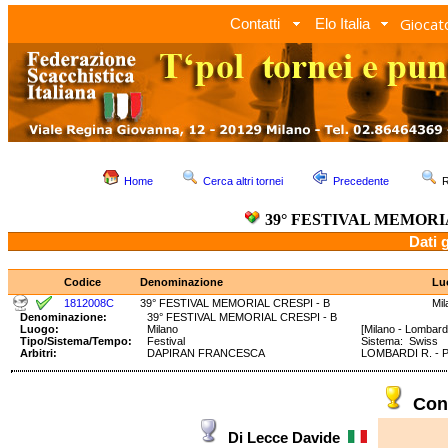
Giocato
Contatti
Elo Italia
Home
Cerca altri tornei
Precedente
R
39° FESTIVAL MEMORIA
Dati 
Codice
Denominazione
Lu
1812008C
39° FESTIVAL MEMORIAL CRESPI - B
Mil
Denominazione:
39° FESTIVAL MEMORIAL CRESPI - B
Luogo:
Milano
[Milano - Lombard
Tipo/Sistema/Tempo:
Festival
Sistema: Swiss 
Arbitri:
DAPIRAN FRANCESCA
LOMBARDI R. - 
Con
Di Lecce Davide