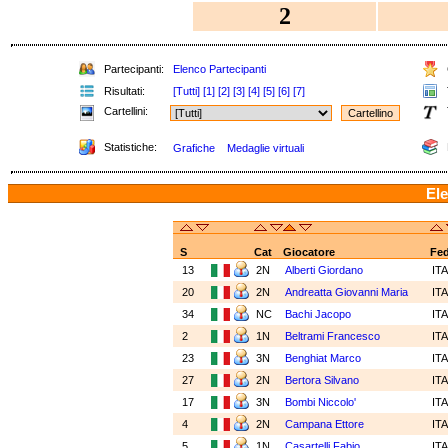
2
Partecipanti:
Elenco Partecipanti
Risultati:
[Tutti]
[1]
[2]
[3]
[4]
[5]
[6]
[7]
Cartellini:
Statistiche:
Grafiche
Medaglie virtuali
Ele
S
Cat
Giocatore
Fe
13
2N
Alberti Giordano
IT
20
2N
Andreatta Giovanni Maria
IT
34
NC
Bachi Jacopo
IT
2
1N
Beltrami Francesco
IT
23
3N
Benghiat Marco
IT
27
2N
Bertora Silvano
IT
17
3N
Bombi Niccolo'
IT
4
2N
Campana Ettore
IT
5
1N
Casartelli Fabio
IT