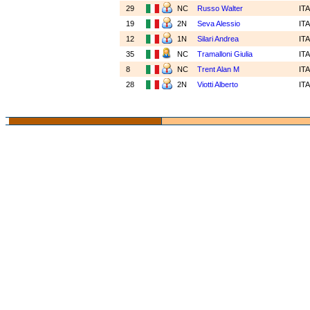
29
NC
Russo Walter
IT
19
2N
Seva Alessio
IT
12
1N
Silari Andrea
IT
35
NC
Tramalloni Giulia
IT
8
NC
Trent Alan M
IT
28
2N
Viotti Alberto
IT