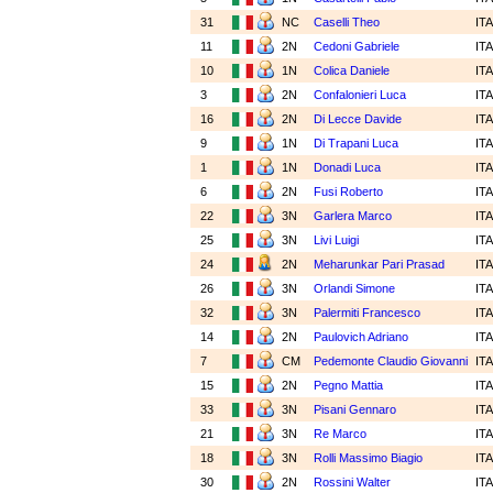
31
NC
Caselli Theo
IT
11
2N
Cedoni Gabriele
IT
10
1N
Colica Daniele
IT
3
2N
Confalonieri Luca
IT
16
2N
Di Lecce Davide
IT
9
1N
Di Trapani Luca
IT
1
1N
Donadi Luca
IT
6
2N
Fusi Roberto
IT
22
3N
Garlera Marco
IT
25
3N
Livi Luigi
IT
24
2N
Meharunkar Pari Prasad
IT
26
3N
Orlandi Simone
IT
32
3N
Palermiti Francesco
IT
14
2N
Paulovich Adriano
IT
7
CM
Pedemonte Claudio Giovanni
IT
15
2N
Pegno Mattia
IT
33
3N
Pisani Gennaro
IT
21
3N
Re Marco
IT
18
3N
Rolli Massimo Biagio
IT
30
2N
Rossini Walter
IT