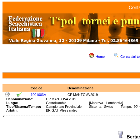
Conta
Home
Cerca altri to
Codice
Denominazione
1901003A
CP MANTOVA 2019
Denominazione:
CP MANTOVA 2019
Luogo:
Castellucchio
[Mantova - Lombardia]
Tipo/Sistema/Tempo:
Campionato Provinciale
Sistema: Swiss Tempo: 90' +
Arbitri:
BRIGATI Alessandro
Berta