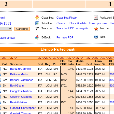
2
3
anti
Classifica:
Classifica Finale
Variazioni E
[4]
[5]
[6]
Tabelloni:
Classico
Black & White
Turno per turno
Pr
Tranche:
Tranche FIDE conseguite
Norme:
Sito:
E-Book:
Formato PDF
glie virtuali
Elenco Partecipanti
Elo
Elo
Media
Anno
ID
Cat
Giocatore
Fed
Reg
Pr
FIDE
Italia
Avv.
Perf
Nasc
SX
FID
NC
Barozzi Gabriele
ITA
LOM
MN
1440
1401.40
1198
2005
M
NC
Bellomo Mario
ITA
EMI
RE
1403
1448.33
1729
1977
M
288
CM
Bertani Gianfranco
ITA
VEN
VR
1942
1557.00
1894
1960
M
806
1N
Boni Gianni
ITA
LOM
MN
1701
1592.50
1620
1970
M
810
NC
Cangelosi Matteo
ITA
LOM
MN
1440
1404.33
1173
2005
M
NC
Cecchin Giacomo
ITA
LOM
MN
1440
1504.33
1363
2005
M
1N
Favini Matteo
ITA
LOM
MN
1531
1666.83
1853
2001
M
283
NC
Gandolfi Christopher
ITA
LOM
MN
1440
1536.60
843
2007
M
NC
Gandolfi Thomas
ITA
LOM
MN
1440
1535.60
869
2005
M