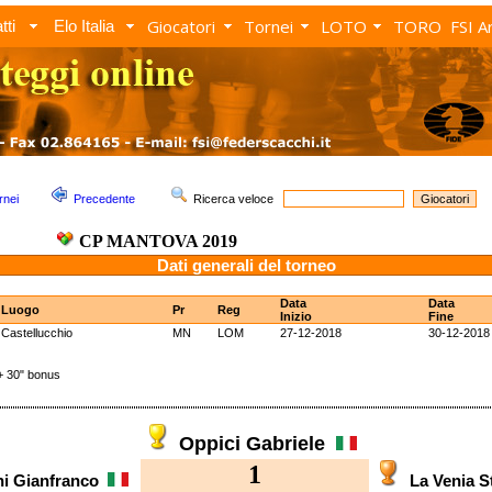
Giocatori
Tornei
LOTO
TORO
FSI A
tti
Elo Italia
rnei
Precedente
Ricerca veloce
CP MANTOVA 2019
Dati generali del torneo
Data
Data
Luogo
Pr
Reg
Inizio
Fine
Castellucchio
MN
LOM
27-12-2018
30-12-2018
 30" bonus
Oppici Gabriele
1
ni Gianfranco
La Venia 