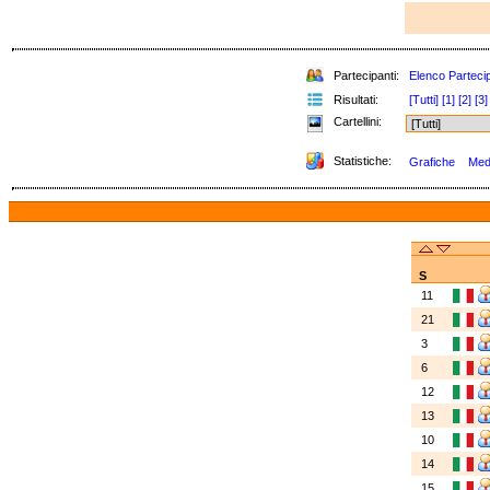
Partecipanti:
Elenco Partecip
Risultati:
[Tutti]
[1]
[2]
[3]
Cartellini:
Statistiche:
Grafiche
Meda
S
11
21
3
6
12
13
10
14
15