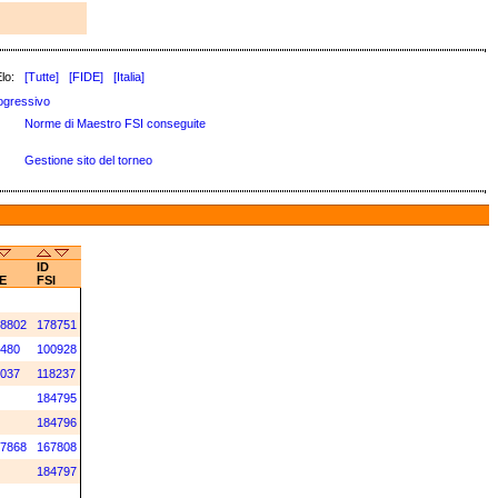
lo:
[Tutte]
[FIDE]
[Italia]
ogressivo
Norme di Maestro FSI conseguite
Gestione sito del torneo
ID
E
FSI
8802
178751
480
100928
037
118237
184795
184796
7868
167808
184797