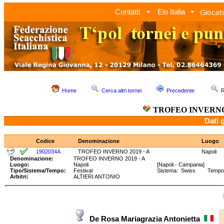
Giocato
Contatti
Elo Italia
Home
Cerca altri tornei
Precedente
R
TROFEO INVERNO 
Dati 
Codice
Denominazione
Luogo
1902034A
TROFEO INVERNO 2019 - A
Napoli
Denominazione:
TROFEO INVERNO 2019 - A
Luogo:
Napoli
[Napoli - Campania]
Tipo/Sistema/Tempo:
Festival
Sistema: Swiss Tempo: 9
Arbitri:
ALTIERI ANTONIO
De Rosa Mariagrazia Antonietta