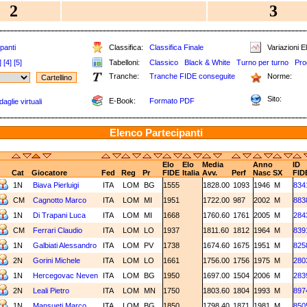
2
3
panti
Classifica:
Classifica Finale
Variazioni El
]
[4]
[5]
Tabelloni:
Classico
Black & White
Turno per turno
Pro
Tranche:
Tranche FIDE conseguite
Norme:
Sito:
E-Book:
Formato PDF
aglie virtuali
Elenco Partecipanti
Elo
Elo
Media
Anno
ID
Cat
Giocatore
Fed
Reg
Pr
FIDE
Italia
Avv.
Perf
Nasc
SX
FID
1N
Biava Pierluigi
ITA
LOM
BG
1555
1828.00
1093
1946
M
834
CM
Cagnotto Marco
ITA
LOM
MI
1951
1722.00
987
2002
M
883
1N
Di Trapani Luca
ITA
LOM
MI
1668
1760.60
1761
2005
M
284
CM
Ferrari Claudio
ITA
LOM
LO
1937
1811.60
1812
1964
M
839
1N
Galbiati Alessandro
ITA
LOM
PV
1738
1674.60
1675
1951
M
825
2N
Gorini Michele
ITA
LOM
LO
1661
1756.00
1756
1975
M
280
1N
Hercegovac Neven
ITA
LOM
BG
1950
1697.00
1504
2006
M
283
2N
Leali Pietro
ITA
LOM
MN
1750
1803.60
1804
1993
M
897
1N
Mansueti Marco
ITA
LOM
BG
1850
1798.40
1871
1981
M
850