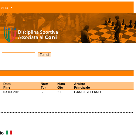
rena
Data
Num
Num
Arbitro
Fine
Tur
Gio
Principale
03-03-2019
5
21
GANCI STEFANO
rio