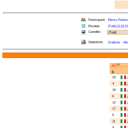
Partecipanti:
Elenco Parteci
Risultati:
[Tutti]
[1]
[2]
[3
Cartellini:
Statistiche:
Grafiche
Med
S
20
4
16
6
12
17
5
11
9