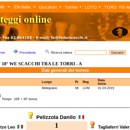
Giocatori
Tornei
LOTO
TORO
FSI A
tti
Elo Italia
rnei
Precedente
Ricerca veloce
18° WE SCACCHI TRA LE TORRI - A
Dati generali del torneo
Data
Luogo
Pr
Reg
Inizio
Melegnano
MI
LOM
01-03-2019
]
empo: 100' + 30'' bonus
Pelizzola Danilo
1
itze Leo
Tagliaferri Vale