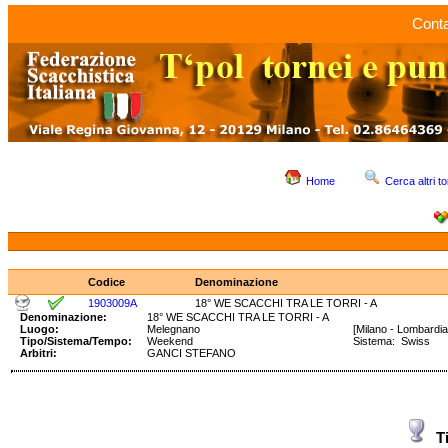
Conta
Home
Cerca altri to
Codice
Denominazione
1903009A
18° WE SCACCHI TRA LE TORRI - A
Denominazione:
18° WE SCACCHI TRA LE TORRI - A
Luogo:
Melegnano
[Milano - Lombardia
Tipo/Sistema/Tempo:
Weekend
Sistema: Swiss T
Arbitri:
GANCI STEFANO
T