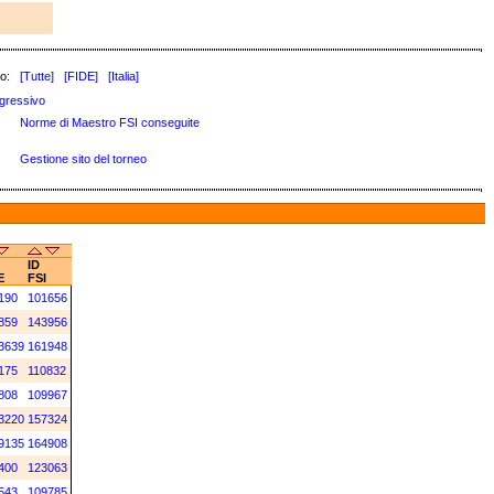
o:
[Tutte]
[FIDE]
[Italia]
gressivo
Norme di Maestro FSI conseguite
Gestione sito del torneo
ID
E
FSI
190
101656
859
143956
3639
161948
175
110832
808
109967
3220
157324
9135
164908
400
123063
543
109785