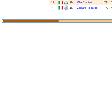
17
2N
Villa Cristian
ITA
7
1N
Zincani Riccardo
ITA