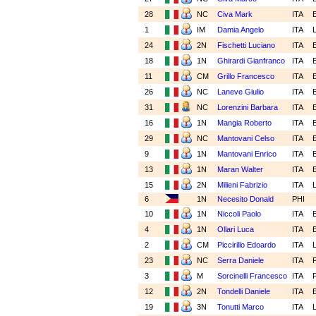
28
NC
Civa Mark
ITA
1
IM
Damia Angelo
ITA
24
2N
Fischetti Luciano
ITA
18
1N
Ghirardi Gianfranco
ITA
11
CM
Grillo Francesco
ITA
26
NC
Laneve Giulio
ITA
31
NC
Lorenzini Barbara
ITA
16
1N
Mangia Roberto
ITA
29
NC
Mantovani Celso
ITA
9
1N
Mantovani Enrico
ITA
13
1N
Maran Walter
ITA
15
2N
Milieni Fabrizio
ITA
6
1N
Necesito Donald
PHI
10
1N
Niccoli Paolo
ITA
4
1N
Ollari Luca
ITA
2
CM
Piccirillo Edoardo
ITA
23
NC
Serra Daniele
ITA
3
M
Sorcinelli Francesco
ITA
12
2N
Tondelli Daniele
ITA
19
3N
Tonutti Marco
ITA