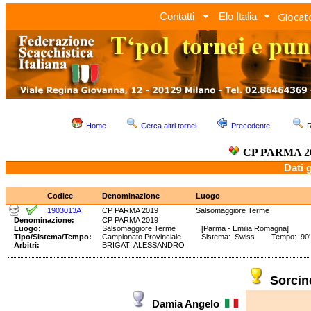
Giocato
Contatti
Elo Italia
Home
Cerca altri tornei
Precedente
R
CP PARMA 2
Dati 
Codice
Denominazione
Luogo
1903013A
CP PARMA 2019
Salsomaggiore Terme
Denominazione:
CP PARMA 2019
Luogo:
Salsomaggiore Terme
[Parma - Emilia Romagna]
Tipo/Sistema/Tempo:
Campionato Provinciale
Sistema: Swiss Tempo: 90' +
Arbitri:
BRIGATI ALESSANDRO
Sorcin
Damia Angelo