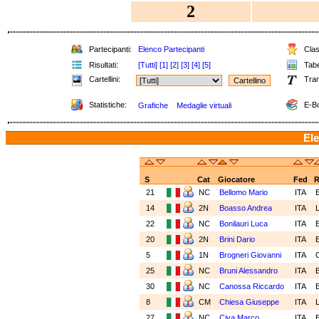
2
Partecipanti:
Elenco Partecipanti
Class
Risultati:
[Tutti]
[1]
[2]
[3]
[4]
[5]
Tabel
Cartellini:
Tran
Statistiche:
E-Bo
Grafiche
Medaglie virtuali
Ele
S
Cat
Giocatore
Fed
R
21
NC
Bellomo Mario
ITA
14
2N
Boasso Andrea
ITA
22
NC
Bonilauri Luca
ITA
20
2N
Brini Dario
ITA
5
1N
Brogneri Giovanni
ITA
25
NC
Bruni Alessandro
ITA
30
NC
Canossa Riccardo
ITA
8
CM
Chiesa Giuseppe
ITA
27
NC
Civa Marco
ITA