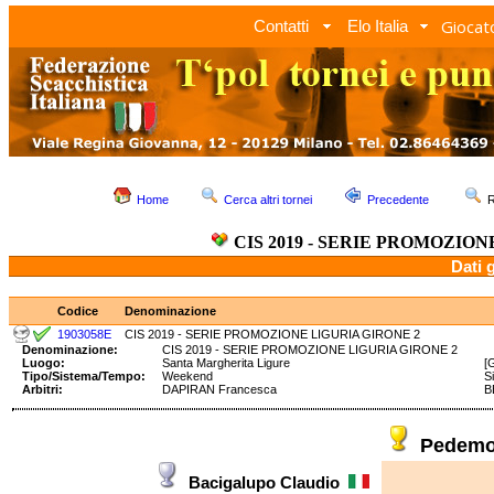
Giocato
Contatti
Elo Italia
Home
Cerca altri tornei
Precedente
R
CIS 2019 - SERIE PROMOZION
Dati 
Codice
Denominazione
1903058E
CIS 2019 - SERIE PROMOZIONE LIGURIA GIRONE 2
Denominazione:
CIS 2019 - SERIE PROMOZIONE LIGURIA GIRONE 2
Luogo:
Santa Margherita Ligure
[
Tipo/Sistema/Tempo:
Weekend
S
Arbitri:
DAPIRAN Francesca
B
Pedemo
Bacigalupo Claudio