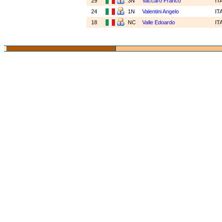
29
3N
Vaccaro Franco
IT
24
1N
Valentini Angelo
IT
18
NC
Valle Edoardo
IT