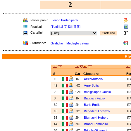
2
Partecipanti:
Elenco Partecipanti
Risultati:
[Tutti]
[1]
[2]
[3]
[4]
[5]
Cartellini:
Statistiche:
Grafiche
Medaglie virtuali
Ele
S
Cat
Giocatore
Fe
16
1N
Altieri Antonio
IT
42
NC
Arpe Sofia
IT
2
CM
Bacigalupo Claudio
IT
8
1N
Baggiani Fabio
IT
39
2N
Bario Emilio
IT
10
NC
Benedetti Lorenzo
IT
35
2N
Biernacki Hubert
IT
44
NC
Brandi Tommaso
IT
36
NC
Bricola Giovanni
IT