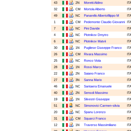
43
2N
Moretti Aldino
IT
32
CM
Mortola Alberto
IT
49
NC
Panarello Albertofilippo M
IT
1
CM
Pedemonte Claudio Giovanni
IT
7
NC
Pini Davide
IT
4
NC
Plotnikov Dmytro
IT
6
NC
Plotnikov Matvii
IT
30
1N
Pugliese Giuseppe Franco
IT
26
CM
Rivara Massimo
IT
25
NC
Ronco Viola
IT
28
1N
Rossi Marco
IT
22
2N
Saiano Franco
IT
27
3N
Sanna Mario
IT
46
NC
Santaera Emanuele
IT
40
2N
Sensoli Massimo
IT
19
1N
Silvestri Giuseppe
IT
51
NC
Simonovici Carmen-silvia
IT
20
NC
Spanu Lorenzo
IT
31
CM
Squarci Franco
IT
12
1N
Traverso Massimiliano
IT