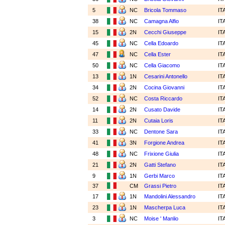
5
NC
Bricola Tommaso
IT
38
NC
Camagna Alfio
IT
15
2N
Cecchi Giuseppe
IT
45
NC
Cella Edoardo
IT
47
NC
Cella Ester
IT
50
NC
Cella Giacomo
IT
13
1N
Cesarini Antonello
IT
34
2N
Cocina Giovanni
IT
52
NC
Costa Riccardo
IT
14
2N
Cusato Davide
IT
11
2N
Cutaia Loris
IT
33
NC
Dentone Sara
IT
41
3N
Forgione Andrea
IT
48
NC
Frixione Giulia
IT
21
2N
Gatti Stefano
IT
9
1N
Gerbi Marco
IT
37
CM
Grassi Pietro
IT
17
1N
Mandolini Alessandro
IT
23
1N
Mascherpa Luca
IT
3
NC
Moise ' Manlio
IT