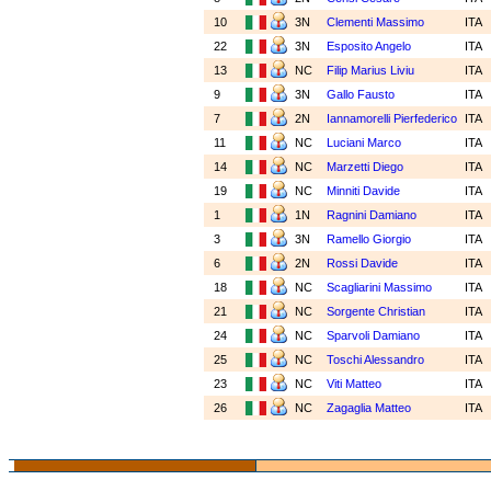
10
3N
Clementi Massimo
ITA
22
3N
Esposito Angelo
ITA
13
NC
Filip Marius Liviu
ITA
9
3N
Gallo Fausto
ITA
7
2N
Iannamorelli Pierfederico
ITA
11
NC
Luciani Marco
ITA
14
NC
Marzetti Diego
ITA
19
NC
Minniti Davide
ITA
1
1N
Ragnini Damiano
ITA
3
3N
Ramello Giorgio
ITA
6
2N
Rossi Davide
ITA
18
NC
Scagliarini Massimo
ITA
21
NC
Sorgente Christian
ITA
24
NC
Sparvoli Damiano
ITA
25
NC
Toschi Alessandro
ITA
23
NC
Viti Matteo
ITA
26
NC
Zagaglia Matteo
ITA