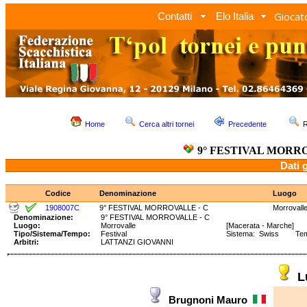
Giocato
Contatti
Elo Italia
Home
Cerca altri tornei
Precedente
R
9° FESTIVAL MORRO
Dati 
Codice
Denominazione
Luogo
1908007C
9° FESTIVAL MORROVALLE - C
Morrovall
Denominazione:
9° FESTIVAL MORROVALLE - C
Luogo:
Morrovalle
[Macerata - Marche]
Tipo/Sistema/Tempo:
Festival
Sistema: Swiss Tempo
Arbitri:
LATTANZI GIOVANNI
L
Brugnoni Mauro