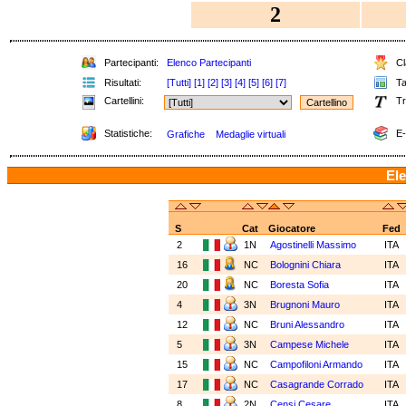
2
Partecipanti:
Elenco Partecipanti
Cla
Risultati:
[Tutti]
[1]
[2]
[3]
[4]
[5]
[6]
[7]
Tab
Cartellini:
Tr
Statistiche:
E-
Grafiche
Medaglie virtuali
Ele
S
Cat
Giocatore
Fed
2
1N
Agostinelli Massimo
ITA
16
NC
Bolognini Chiara
ITA
20
NC
Boresta Sofia
ITA
4
3N
Brugnoni Mauro
ITA
12
NC
Bruni Alessandro
ITA
5
3N
Campese Michele
ITA
15
NC
Campofiloni Armando
ITA
17
NC
Casagrande Corrado
ITA
8
2N
Censi Cesare
ITA