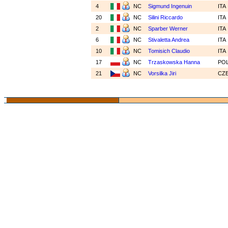
4
NC
Sigmund Ingenuin
ITA
20
NC
Silini Riccardo
ITA
2
NC
Sparber Werner
ITA
6
NC
Stivaletta Andrea
ITA
10
NC
Tomisich Claudio
ITA
17
NC
Trzaskowska Hanna
PO
21
NC
Vorsilka Jiri
CZ