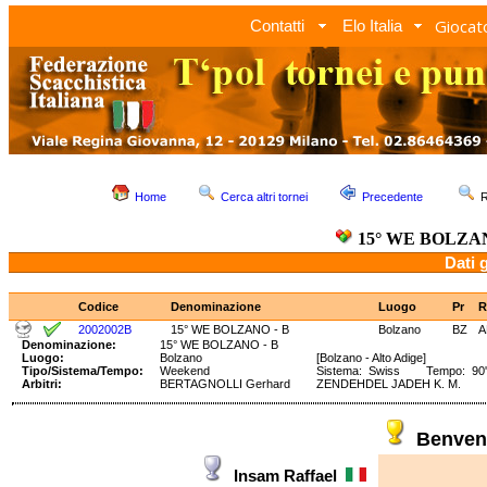
Giocato
Contatti
Elo Italia
Home
Cerca altri tornei
Precedente
R
15° WE BOLZAN
Dati 
Codice
Denominazione
Luogo
Pr
R
2002002B
15° WE BOLZANO - B
Bolzano
BZ
A
Denominazione:
15° WE BOLZANO - B
Luogo:
Bolzano
[Bolzano - Alto Adige]
Tipo/Sistema/Tempo:
Weekend
Sistema: Swiss Tempo: 90' 
Arbitri:
BERTAGNOLLI Gerhard
ZENDEHDEL JADEH K. M.
Benven
Insam Raffael