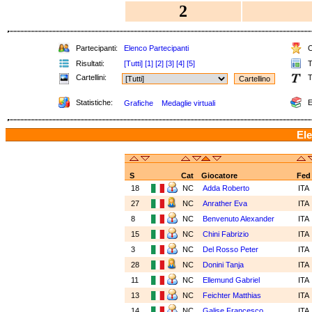
2
Partecipanti:
Elenco Partecipanti
C
Risultati:
[Tutti]
[1]
[2]
[3]
[4]
[5]
T
Cartellini:
T
Statistiche:
E
Grafiche
Medaglie virtuali
Ele
S
Cat
Giocatore
Fed
18
NC
Adda Roberto
ITA
27
NC
Anrather Eva
ITA
8
NC
Benvenuto Alexander
ITA
15
NC
Chini Fabrizio
ITA
3
NC
Del Rosso Peter
ITA
28
NC
Donini Tanja
ITA
11
NC
Ellemund Gabriel
ITA
13
NC
Feichter Matthias
ITA
14
NC
Galise Francesco
ITA