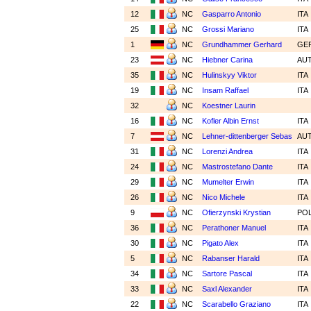
12
NC
Gasparro Antonio
ITA
25
NC
Grossi Mariano
ITA
1
NC
Grundhammer Gerhard
GE
23
NC
Hiebner Carina
AU
35
NC
Hulinskyy Viktor
ITA
19
NC
Insam Raffael
ITA
32
NC
Koestner Laurin
16
NC
Kofler Albin Ernst
ITA
7
NC
Lehner-dittenberger Sebas
AU
31
NC
Lorenzi Andrea
ITA
24
NC
Mastrostefano Dante
ITA
29
NC
Mumelter Erwin
ITA
26
NC
Nico Michele
ITA
9
NC
Ofierzynski Krystian
PO
36
NC
Perathoner Manuel
ITA
30
NC
Pigato Alex
ITA
5
NC
Rabanser Harald
ITA
34
NC
Sartore Pascal
ITA
33
NC
Saxl Alexander
ITA
22
NC
Scarabello Graziano
ITA