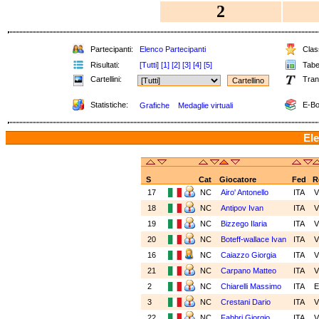
2
Partecipanti:
Elenco Partecipanti
Class
Risultati:
[Tutti]
[1]
[2]
[3]
[4]
[5]
Tabel
Cartellini:
Tran
Statistiche:
E-Bo
Grafiche
Medaglie virtuali
Ele
S
Cat
Giocatore
Fed
R
17
NC
Airo' Antonello
ITA
18
NC
Antipov Ivan
ITA
19
NC
Bizzego Ilaria
ITA
20
NC
Boteff-wallace Ivan
ITA
16
NC
Caiazzo Giorgia
ITA
21
NC
Carpano Matteo
ITA
2
NC
Chiarelli Massimo
ITA
E
3
NC
Crestani Dario
ITA
22
NC
Fabbri Giorgio
ITA