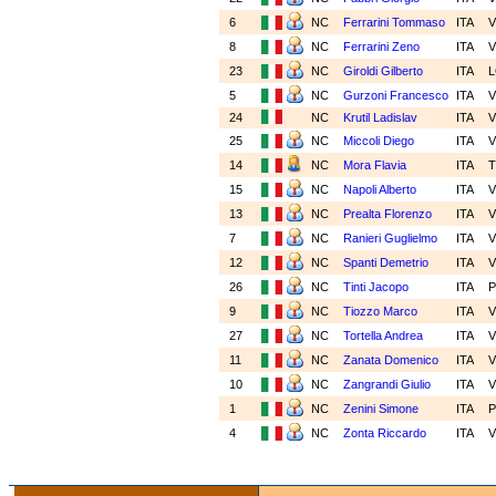
6
NC
Ferrarini Tommaso
ITA
8
NC
Ferrarini Zeno
ITA
23
NC
Giroldi Gilberto
ITA
5
NC
Gurzoni Francesco
ITA
24
NC
Krutil Ladislav
ITA
25
NC
Miccoli Diego
ITA
14
NC
Mora Flavia
ITA
15
NC
Napoli Alberto
ITA
13
NC
Prealta Florenzo
ITA
7
NC
Ranieri Guglielmo
ITA
12
NC
Spanti Demetrio
ITA
26
NC
Tinti Jacopo
ITA
P
9
NC
Tiozzo Marco
ITA
27
NC
Tortella Andrea
ITA
11
NC
Zanata Domenico
ITA
10
NC
Zangrandi Giulio
ITA
1
NC
Zenini Simone
ITA
P
4
NC
Zonta Riccardo
ITA