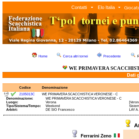
Giocato
Contatti
Elo Italia
Home
Cerca altri tornei
Precedente
R
WE PRIMAVERA SCACCHIST
Dati 
Codice
Denominazione
2105013C
WE PRIMAVERA SCACCHISTICA VERONESE - C
Denominazione:
WE PRIMAVERA SCACCHISTICA VERONESE - C
Luogo:
Verona
[Veron
Tipo/Sistema/Tempo:
Weekend
Siste
Arbitri:
DE SIO Francesco
LAY A.
A
Ferrarini Zeno