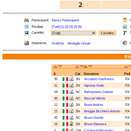
2
Partecipanti:
Elenco Partecipanti
C
Risultati:
[Tutti]
[1]
[2]
[3]
[4]
[5]
T
Cartellini:
T
Statistiche:
E
Grafiche
Medaglie virtuali
Ele
S
Cat
Giocatore
Fed
30
3N
Accattino Gianfranco
ITA
11
2N
Agresta Giulio
ITA
29
NC
Bahnareanu Gabriel
ITA
36
NC
Beccuti Vittorio
ITA
12
2N
Bosio Andrea
ITA
21
3N
Breggia Bicchiere Antonio
ITA
32
NC
Bruno Davide
ITA
15
2N
Bruno Eleonora
ITA
3
CM
Cacinschi Alexandru
ITA