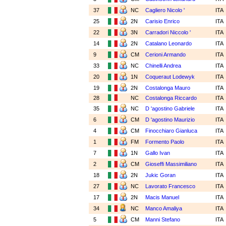
37
NC
Cagliero Nicolo '
ITA
25
2N
Carisio Enrico
ITA
22
3N
Carradori Niccolo '
ITA
14
2N
Catalano Leonardo
ITA
9
CM
Cerioni Armando
ITA
33
NC
Chinelli Andrea
ITA
20
1N
Coqueraut Lodewyk
ITA
19
2N
Costalonga Mauro
ITA
28
NC
Costalonga Riccardo
ITA
35
NC
D 'agostino Gabriele
ITA
6
CM
D 'agostino Maurizio
ITA
4
CM
Finocchiaro Gianluca
ITA
1
FM
Formento Paolo
ITA
7
1N
Gallo Ivan
ITA
2
CM
Gioseffi Massimiliano
ITA
18
2N
Jukic Goran
ITA
27
NC
Lavorato Francesco
ITA
17
2N
Macis Manuel
ITA
34
NC
Manco Amaliya
ITA
5
CM
Manni Stefano
ITA