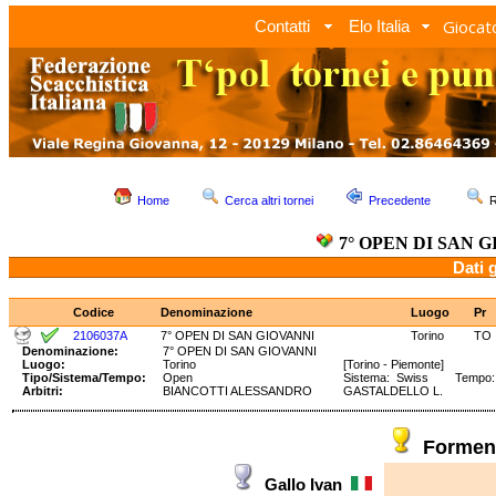
Giocato
Contatti
Elo Italia
Home
Cerca altri tornei
Precedente
R
7° OPEN DI SAN 
Dati 
Codice
Denominazione
Luogo
Pr
2106037A
7° OPEN DI SAN GIOVANNI
Torino
TO
Denominazione:
7° OPEN DI SAN GIOVANNI
Luogo:
Torino
[Torino - Piemonte]
Tipo/Sistema/Tempo:
Open
Sistema: Swiss Tempo: 90
Arbitri:
BIANCOTTI ALESSANDRO
GASTALDELLO L.
Formen
Gallo Ivan