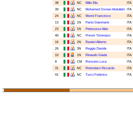
38
NC
Millo Elio
ITA
39
NC
Mohamed Osman Abdullahi
ITA
24
NC
Monni Francesco
ITA
13
1N
Parisi Gianmario
ITA
23
1N
Pettorusso Aldo
ITA
40
NC
Prever Tommaso
ITA
16
2N
Ranieri Alberto
ITA
26
3N
Reggio Davide
ITA
10
1N
Rinaudo Giada
ITA
8
CM
Ronzano Luca
ITA
31
NC
Rotondaro Riccardo
ITA
41
NC
Tucci Federico
ITA