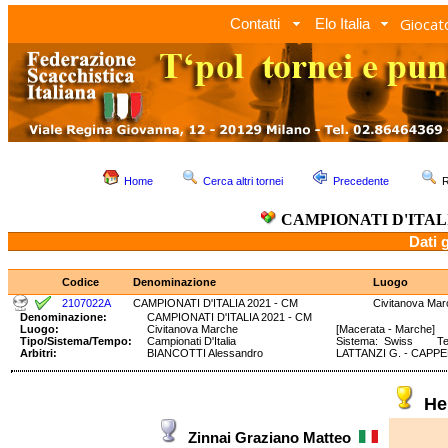
Giocato
Contatti
Elo Italia
Home
Cerca altri tornei
Precedente
R
CAMPIONATI D'ITALI
Dati 
Codice
Denominazione
Luogo
2107022A
CAMPIONATI D'ITALIA 2021 - CM
Civitanova Mar
Denominazione:
CAMPIONATI D'ITALIA 2021 - CM
Luogo:
Civitanova Marche
[Macerata - Marche]
Tipo/Sistema/Tempo:
Campionati D'Italia
Sistema: Swiss Temp
Arbitri:
BIANCOTTI Alessandro
LATTANZI G. - CAPPE
He
Zinnai Graziano Matteo