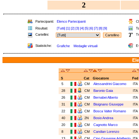
2
Partecipanti:
Elenco Partecipanti
Cl
Risultati:
[Tutti]
[1]
[2]
[3]
[4]
[5]
[6]
[7]
[8]
[9]
Ta
Cartellini:
Tr
Statistiche:
E-
Grafiche
Medaglie virtuali
Ele
S
Cat
Giocatore
Fed
5
CM
Alessandrini Giacomo
ITA
28
CM
Baronio Gaia
ITA
26
CM
Bernabei Alberto
ITA
31
CM
Bisignano Giuseppe
ITA
22
CM
Bosca Valter Romano
ITA
40
2N
Bosio Andrea
ITA
20
CM
Cagnotto Marco
ITA
8
CM
Candian Lorenzo
ITA
13
CM
Cino Giuseppe Adalberto
ITA