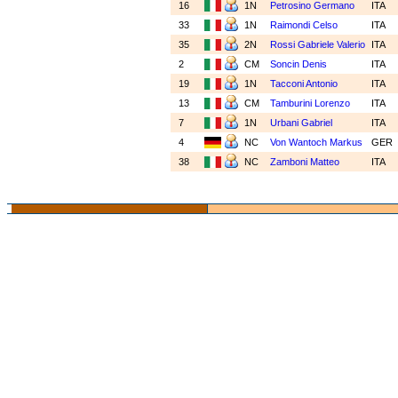
16
1N
Petrosino Germano
ITA
33
1N
Raimondi Celso
ITA
35
2N
Rossi Gabriele Valerio
ITA
2
CM
Soncin Denis
ITA
19
1N
Tacconi Antonio
ITA
13
CM
Tamburini Lorenzo
ITA
7
1N
Urbani Gabriel
ITA
4
NC
Von Wantoch Markus
GER
38
NC
Zamboni Matteo
ITA