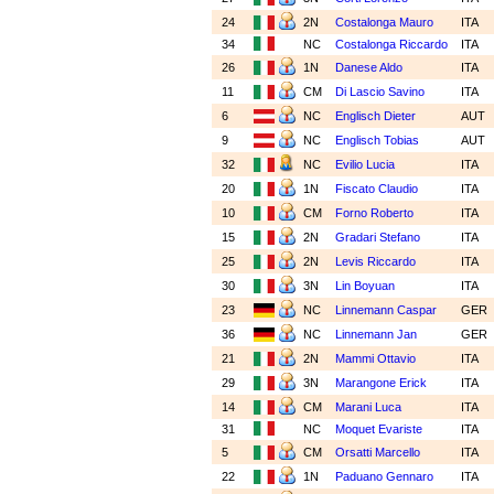
24
2N
Costalonga Mauro
ITA
34
NC
Costalonga Riccardo
ITA
26
1N
Danese Aldo
ITA
11
CM
Di Lascio Savino
ITA
6
NC
Englisch Dieter
AUT
9
NC
Englisch Tobias
AUT
32
NC
Evilio Lucia
ITA
20
1N
Fiscato Claudio
ITA
10
CM
Forno Roberto
ITA
15
2N
Gradari Stefano
ITA
25
2N
Levis Riccardo
ITA
30
3N
Lin Boyuan
ITA
23
NC
Linnemann Caspar
GER
36
NC
Linnemann Jan
GER
21
2N
Mammi Ottavio
ITA
29
3N
Marangone Erick
ITA
14
CM
Marani Luca
ITA
31
NC
Moquet Evariste
ITA
5
CM
Orsatti Marcello
ITA
22
1N
Paduano Gennaro
ITA