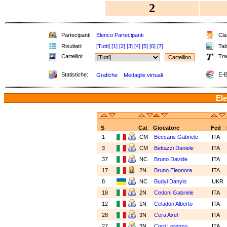
2
Partecipanti:
Elenco Partecipanti
Clas
Risultati:
[Tutti]
[1]
[2]
[3]
[4]
[5]
[6]
[7]
Tabe
Cartellini:
Tra
Statistiche:
E-B
Grafiche
Medaglie virtuali
Ele
S
Cat
Giocatore
Fed
1
CM
Beccaris Gabriele
ITA
3
CM
Bettazzi Daniele
ITA
37
NC
Bruno Davide
ITA
17
2N
Bruno Eleonora
ITA
8
NC
Budyi Danylo
UKR
18
2N
Cedoni Gabriele
ITA
12
1N
Celadon Alberto
ITA
28
3N
Cera Axel
ITA
27
3N
Corti Lorenzo
ITA