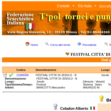
Giocato
Contatti
Elo Italia
Home
Cerca altri tornei
Precedente
R
FESTIVAL CITTA' DI
Dati 
Codice
Denominazione
Luogo
2108005B
FESTIVAL CITTA' DI JESOLO - B
Jesolo
Denominazione:
FESTIVAL CITTA' DI JESOLO - B
Luogo:
Jesolo
[Venezia - Veneto]
Tipo/Sistema/Tempo:
Festival
Sistema: Swiss Temp
Arbitri:
BIANCOTTI Alessandro
MAURIZIO M.
Be
Celadon Alberto