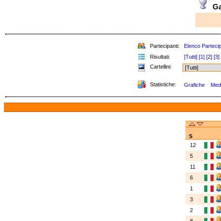
G
Partecipanti:
Elenco Partecip
Risultati:
[Tutti]
[1]
[2]
[3]
Cartellini:
Statistiche:
Grafiche
Meda
S
12
5
11
6
1
3
2