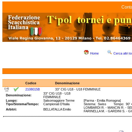
Conta
Home
Cerca altri to
Codice
Denominazione
2108015B
33° CIG U18 - U18 FEMMINILE
33° CIG U18 - U18
Denominazione:
FEMMINILE
Luogo:
Salsomaggiore Terme
[Parma - Emilia Romagna]
Tipo/Sistema/Tempo:
Campionati D'Italia
Sistema: Swiss Tempo: 90' +
LOMBARDI R. - MANCIN R. - SED
Arbitri:
BELLATALLA Emilio
FARINELLA M. - GARDINI S. - GI