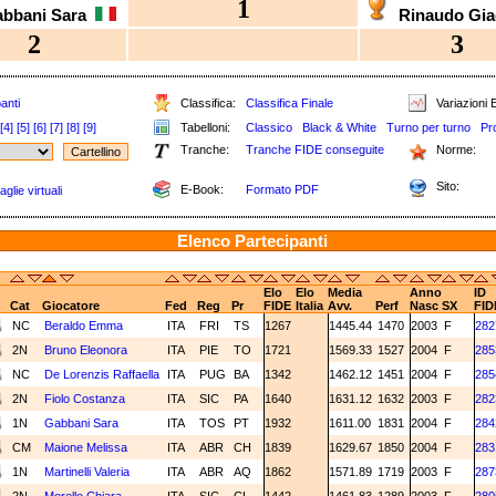
1
abbani Sara
Rinaudo Gi
2
3
anti
Classifica:
Classifica Finale
Variazioni E
[4]
[5]
[6]
[7]
[8]
[9]
Tabelloni:
Classico
Black & White
Turno per turno
Pr
Tranche:
Tranche FIDE conseguite
Norme:
Sito:
E-Book:
Formato PDF
glie virtuali
Elenco Partecipanti
Elo
Elo
Media
Anno
ID
Cat
Giocatore
Fed
Reg
Pr
FIDE
Italia
Avv.
Perf
Nasc
SX
FID
NC
Beraldo Emma
ITA
FRI
TS
1267
1445.44
1470
2003
F
282
2N
Bruno Eleonora
ITA
PIE
TO
1721
1569.33
1527
2004
F
285
NC
De Lorenzis Raffaella
ITA
PUG
BA
1342
1462.12
1451
2004
F
285
2N
Fiolo Costanza
ITA
SIC
PA
1640
1631.12
1632
2003
F
282
1N
Gabbani Sara
ITA
TOS
PT
1932
1611.00
1831
2004
F
284
CM
Maione Melissa
ITA
ABR
CH
1839
1629.67
1850
2004
F
283
1N
Martinelli Valeria
ITA
ABR
AQ
1862
1571.89
1719
2003
F
287