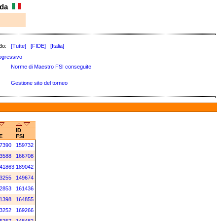
ada
lo:
[Tutte]
[FIDE]
[Italia]
ogressivo
Norme di Maestro FSI conseguite
Gestione sito del torneo
ID
E
FSI
7390
159732
3588
166708
41863
189042
3255
149674
2853
161436
1398
164855
3252
169266