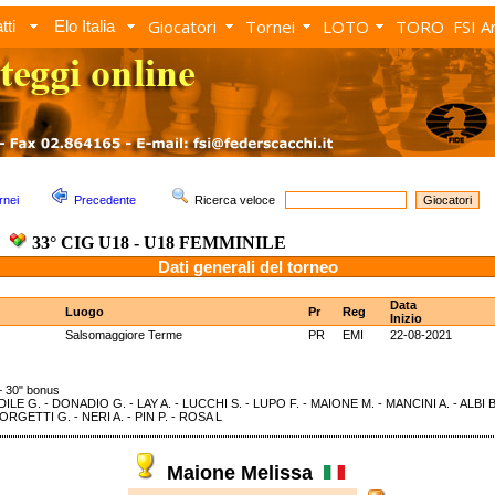
Giocatori
Tornei
LOTO
TORO
FSI A
tti
Elo Italia
rnei
Precedente
Ricerca veloce
33° CIG U18 - U18 FEMMINILE
Dati generali del torneo
Data
Luogo
Pr
Reg
Inizio
Salsomaggiore Terme
PR
EMI
22-08-2021
 30" bonus
ILE G. - DONADIO G. - LAY A. - LUCCHI S. - LUPO F. - MAIONE M. - MANCINI A. - ALBI
ORGETTI G. - NERI A. - PIN P. - ROSA L
Maione Melissa