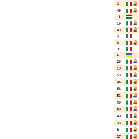
3
49
11
19
43
4
5
31
6
28
13
59
44
56
52
30
60
40
33
9
27