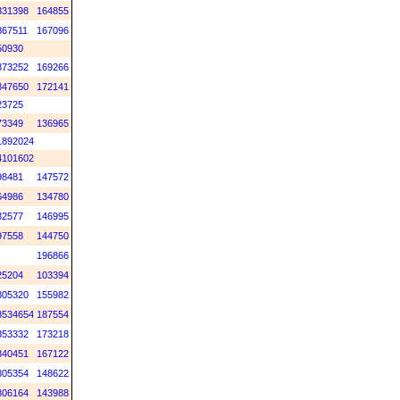
831398
164855
867511
167096
50930
873252
169266
847650
172141
23725
73349
136965
1892024
4101602
98481
147572
64986
134780
82577
146995
97558
144750
196866
25204
103394
805320
155982
8534654
187554
853332
173218
840451
167122
805354
148622
806164
143988