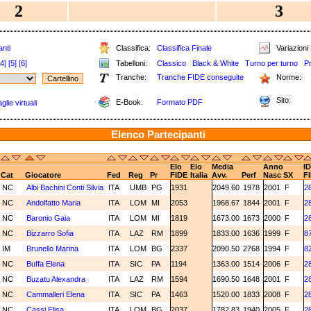
2
3
nti
Classifica:
Classifica Finale
Variazioni 
[4]
[5]
[6]
Tabelloni:
Classico
Black & White
Turno per turno
P
Tranche:
Tranche FIDE conseguite
Norme:
Sito:
E-Book:
Formato PDF
lie virtuali
Elenco Partecipanti
Elo
Elo
Media
Anno
ID
Cat
Giocatore
Fed
Reg
Pr
FIDE
Italia
Avv.
Perf
Nasc
SX
F
NC
Albi Bachini Conti Silvia
ITA
UMB
PG
1931
2049.60
1978
2001
F
2
NC
Andolfatto Maria
ITA
LOM
MI
2053
1968.67
1844
2001
F
2
NC
Baronio Gaia
ITA
LOM
MI
1819
1673.00
1673
2000
F
2
NC
Bizzarro Sofia
ITA
LAZ
RM
1899
1833.00
1636
1999
F
8
IM
Brunello Marina
ITA
LOM
BG
2337
2090.50
2768
1994
F
8
NC
Buffa Elena
ITA
SIC
PA
1194
1363.00
1514
2006
F
2
NC
Buzatu Alexandra
ITA
LAZ
RM
1594
1690.50
1648
2001
F
2
NC
Cammalleri Elena
ITA
SIC
PA
1463
1520.00
1833
2008
F
2
NC
Cassi Elisa
ITA
LOM
BG
2037
1782.83
1940
2005
F
2