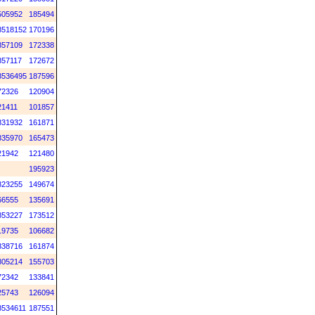
505952
185494
8518152
170196
857109
172338
857117
172672
8536495
187596
72326
120904
21411
101857
831932
161871
835970
165473
21942
121480
195923
823255
149674
66555
135691
853227
173512
19735
106682
838716
161874
805214
155703
72342
133841
25743
126094
8534611
187551