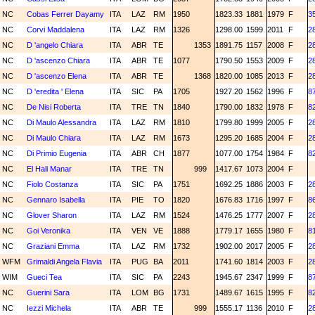
NC
Cobas Ferrer Dayamy
ITA
LAZ
RM
1950
1823.33
1881
1979
F
3
NC
Corvi Maddalena
ITA
LAZ
RM
1326
1298.00
1599
2011
F
2
NC
D 'angelo Chiara
ITA
ABR
TE
1353
1891.75
1157
2008
F
2
NC
D 'ascenzo Chiara
ITA
ABR
TE
1077
1790.50
1553
2009
F
2
NC
D 'ascenzo Elena
ITA
ABR
TE
1368
1820.00
1085
2013
F
2
NC
D 'eredita ' Elena
ITA
SIC
PA
1705
1927.20
1562
1996
F
8
NC
De Nisi Roberta
ITA
TRE
TN
1840
1790.00
1832
1978
F
8
NC
Di Maulo Alessandra
ITA
LAZ
RM
1810
1799.80
1999
2005
F
2
NC
Di Maulo Chiara
ITA
LAZ
RM
1673
1295.20
1685
2004
F
2
NC
Di Primio Eugenia
ITA
ABR
CH
1877
1077.00
1754
1984
F
8
NC
El Hali Manar
ITA
TRE
TN
999
1417.67
1073
2004
F
NC
Fiolo Costanza
ITA
SIC
PA
1751
1692.25
1886
2003
F
2
NC
Gennaro Isabella
ITA
PIE
TO
1820
1676.83
1716
1997
F
8
NC
Glover Sharon
ITA
LAZ
RM
1524
1476.25
1777
2007
F
2
NC
Goi Veronika
ITA
VEN
VE
1888
1779.17
1655
1980
F
8
NC
Graziani Emma
ITA
LAZ
RM
1732
1902.00
2017
2005
F
2
WFM
Grimaldi Angela Flavia
ITA
PUG
BA
2011
1741.60
1814
2003
F
2
WIM
Gueci Tea
ITA
SIC
PA
2243
1945.67
2347
1999
F
8
NC
Guerini Sara
ITA
LOM
BG
1731
1489.67
1615
1995
F
8
NC
Iezzi Michela
ITA
ABR
TE
999
1555.17
1136
2010
F
2