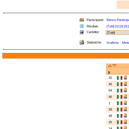
Partecipanti:
Elenco Partecipa
Risultati:
[Tutti]
[1]
[2]
[3]
Cartellini:
Statistiche:
Grafiche
Medag
S
32
45
54
46
1
39
48
26
14