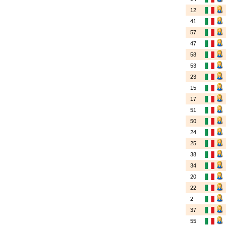
12
41
57
47
58
53
23
15
17
51
50
24
25
38
34
20
22
2
37
55