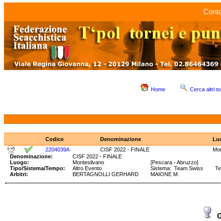
Conta
Home
Cerca altri to
Codice
Denominazione
Lu
2204039A
CISF 2022 - FINALE
Mon
Denominazione:
CISF 2022 - FINALE
Luogo:
Montesilvano
[Pescara - Abruzzo]
Tipo/Sistema/Tempo:
Altro Evento
Sistema: Team Swiss Te
Arbitri:
BERTAGNOLLI GERHARD
MAIONE M.