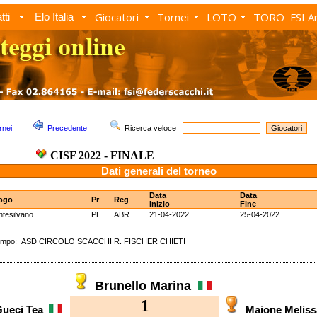
Giocatori
Tornei
LOTO
TORO
FSI A
tti
Elo Italia
rnei
Precedente
Ricerca veloce
CISF 2022 - FINALE
Dati generali del torneo
Data
Data
ogo
Pr
Reg
Inizio
Fine
tesilvano
PE
ABR
21-04-2022
25-04-2022
mpo: ASD CIRCOLO SCACCHI R. FISCHER CHIETI
Brunello Marina
1
Gueci Tea
Maione Melis