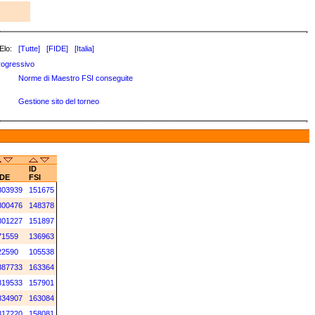
Elo:
[Tutte]
[FIDE]
[Italia]
rogressivo
Norme di Maestro FSI conseguite
Gestione sito del torneo
ID
IDE
FSI
803939
151675
800476
148378
801227
151897
71559
136963
22590
105538
887733
163364
819533
157901
834907
163084
817220
158081