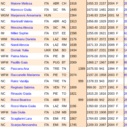
NC
Maione Melissa
ITA
ABR
CH
1918
1655.33
2157
2004
F
2
NC
Maresco Giulia
ITA
SIC
PA
1449
1673.50
1481
2003
F
2
WGM
Marjanovic Annamaria
HUN
2364
2146.83
2204
2001
M
7
NC
Martinelli Valeria
ITA
ABR
AQ
1913
1856.80
1929
2003
F
2
NC
Messina Alessia
ITA
SIC
PA
1303
1560.40
1532
2006
F
2
IM
Milliet Sophie
ITA
EST
EE
2398
2255.00
2621
1983
F
6
WIM
Movileanu Daniela
ITA
LAZ
RM
2176
1878.67
2072
1996
F
8
NC
Natoli Alessia
ITA
LAZ
RM
1638
1671.33
2015
2009
F
2
IM
Osmak Yuliia
UKR
EMI
BO
2434
2205.67
2331
1998
F
1
WFM
Palma Maria
ITA
PIE
BI
1990
2076.00
2076
2002
F
8
WFM
Paolillo Gaia
ITA
PUG
BT
2069
1868.17
1967
1998
F
8
NC
Pascanu Ana
ITA
TRE
TN
1389
1675.50
941
1994
F
8
WFM
Raccanello Marianna
ITA
PIE
TO
2074
2197.20
1958
2003
F
8
NC
Rakic Vasilija
ITA
TRE
TN
999
1378.33
943
2007
F
NC
Reginato Sabrina
ITA
VEN
TV
1809
999.00
2277
1991
F
8
NC
Rinaudo Giada
ITA
PIE
TO
1821
1815.20
1816
2003
F
2
NC
Rossi Beatrice
ITA
ABR
TE
999
1608.60
942
2010
F
2
NC
Rossi Maria Giulia
ITA
LAZ
RM
1196
1350.60
1519
2007
F
2
WFM
Sala Giulia
ITA
LOM
MB
2008
1932.33
1908
2007
F
2
NC
Scagliarini Lara
ITA
EMI
FE
1867
1764.83
1990
2002
F
2
NC
Scarpa Alessandra
ITA
EMI
RN
1745
1209.33
2087
2004
F
2