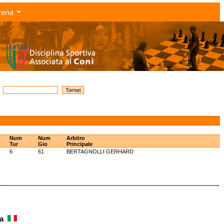
rena
Num
Num
Arbitro
Tur
Gio
Principale
6
61
BERTAGNOLLI GERHARD
sa