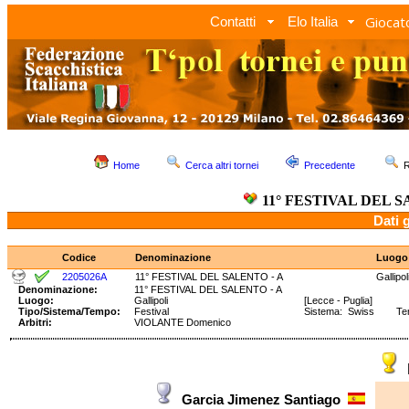
Giocato
Contatti
Elo Italia
Home
Cerca altri tornei
Precedente
R
11° FESTIVAL DEL S
Dati 
Codice
Denominazione
Luogo
2205026A
11° FESTIVAL DEL SALENTO - A
Gallipol
Denominazione:
11° FESTIVAL DEL SALENTO - A
Luogo:
Gallipoli
[Lecce - Puglia]
Tipo/Sistema/Tempo:
Festival
Sistema: Swiss Tempo
Arbitri:
VIOLANTE Domenico
Garcia Jimenez Santiago