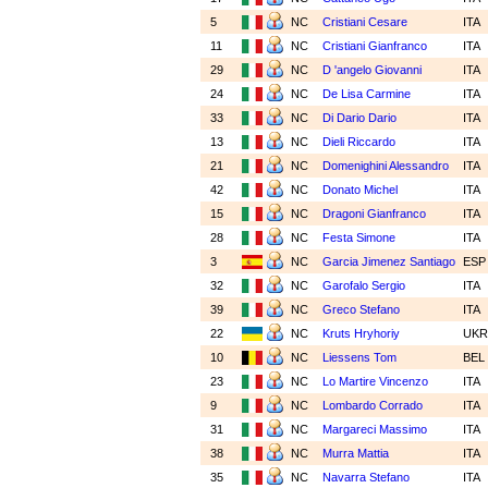
5
NC
Cristiani Cesare
ITA
11
NC
Cristiani Gianfranco
ITA
29
NC
D 'angelo Giovanni
ITA
24
NC
De Lisa Carmine
ITA
33
NC
Di Dario Dario
ITA
13
NC
Dieli Riccardo
ITA
21
NC
Domenighini Alessandro
ITA
42
NC
Donato Michel
ITA
15
NC
Dragoni Gianfranco
ITA
28
NC
Festa Simone
ITA
3
NC
Garcia Jimenez Santiago
ES
32
NC
Garofalo Sergio
ITA
39
NC
Greco Stefano
ITA
22
NC
Kruts Hryhoriy
UK
10
NC
Liessens Tom
BEL
23
NC
Lo Martire Vincenzo
ITA
9
NC
Lombardo Corrado
ITA
31
NC
Margareci Massimo
ITA
38
NC
Murra Mattia
ITA
35
NC
Navarra Stefano
ITA