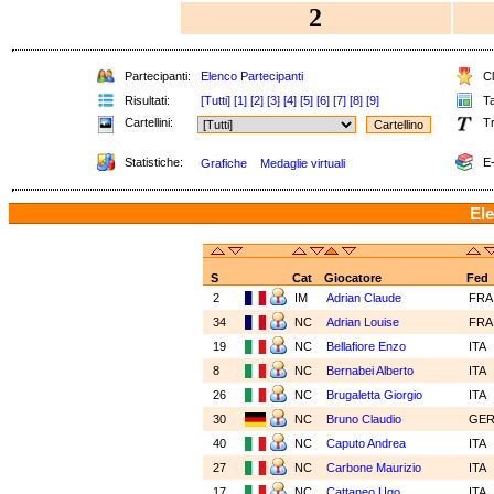
2
Partecipanti:
Elenco Partecipanti
Cl
Risultati:
[Tutti]
[1]
[2]
[3]
[4]
[5]
[6]
[7]
[8]
[9]
Ta
Cartellini:
Tr
Statistiche:
E-
Grafiche
Medaglie virtuali
Ele
S
Cat
Giocatore
Fed
2
IM
Adrian Claude
FR
34
NC
Adrian Louise
FR
19
NC
Bellafiore Enzo
ITA
8
NC
Bernabei Alberto
ITA
26
NC
Brugaletta Giorgio
ITA
30
NC
Bruno Claudio
GE
40
NC
Caputo Andrea
ITA
27
NC
Carbone Maurizio
ITA
17
NC
Cattaneo Ugo
ITA