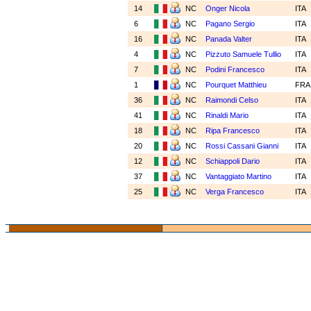
14
NC
Onger Nicola
ITA
6
NC
Pagano Sergio
ITA
16
NC
Panada Valter
ITA
4
NC
Pizzuto Samuele Tullio
ITA
7
NC
Podini Francesco
ITA
1
NC
Pourquet Matthieu
FR
36
NC
Raimondi Celso
ITA
41
NC
Rinaldi Mario
ITA
18
NC
Ripa Francesco
ITA
20
NC
Rossi Cassani Gianni
ITA
12
NC
Schiappoli Dario
ITA
37
NC
Vantaggiato Martino
ITA
25
NC
Verga Francesco
ITA