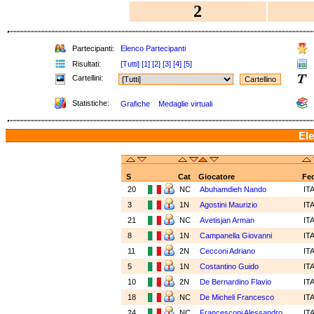
2
Partecipanti:
Elenco Partecipanti
Risultati:
[Tutti]
[1]
[2]
[3]
[4]
[5]
Cartellini:
Statistiche:
Grafiche
Medaglie virtuali
Ele
S
Cat
Giocatore
Fe
20
NC
Abuhamdieh Nando
IT
3
1N
Agostini Maurizio
IT
21
NC
Avetisjan Arman
IT
8
1N
Campanella Giovanni
IT
11
2N
Cecconi Adriano
IT
5
1N
Costantino Guido
IT
10
2N
De Bernardino Flavio
IT
18
NC
De Micheli Francesco
IT
24
NC
Francesconi Alessandro
IT