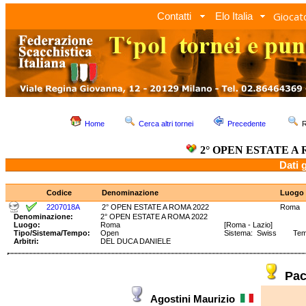
Giocato
Contatti
Elo Italia
Home
Cerca altri tornei
Precedente
R
2° OPEN ESTATE A 
Dati 
Codice
Denominazione
Luogo
2207018A
2° OPEN ESTATE A ROMA 2022
Roma
Denominazione:
2° OPEN ESTATE A ROMA 2022
Luogo:
Roma
[Roma - Lazio]
Tipo/Sistema/Tempo:
Open
Sistema: Swiss Tempo
Arbitri:
DEL DUCA DANIELE
Pac
Agostini Maurizio