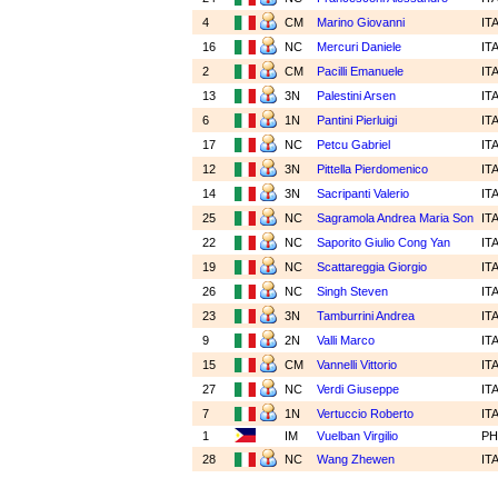
4
CM
Marino Giovanni
IT
16
NC
Mercuri Daniele
IT
2
CM
Pacilli Emanuele
IT
13
3N
Palestini Arsen
IT
6
1N
Pantini Pierluigi
IT
17
NC
Petcu Gabriel
IT
12
3N
Pittella Pierdomenico
IT
14
3N
Sacripanti Valerio
IT
25
NC
Sagramola Andrea Maria Son
IT
22
NC
Saporito Giulio Cong Yan
IT
19
NC
Scattareggia Giorgio
IT
26
NC
Singh Steven
IT
23
3N
Tamburrini Andrea
IT
9
2N
Valli Marco
IT
15
CM
Vannelli Vittorio
IT
27
NC
Verdi Giuseppe
IT
7
1N
Vertuccio Roberto
IT
1
IM
Vuelban Virgilio
PH
28
NC
Wang Zhewen
IT