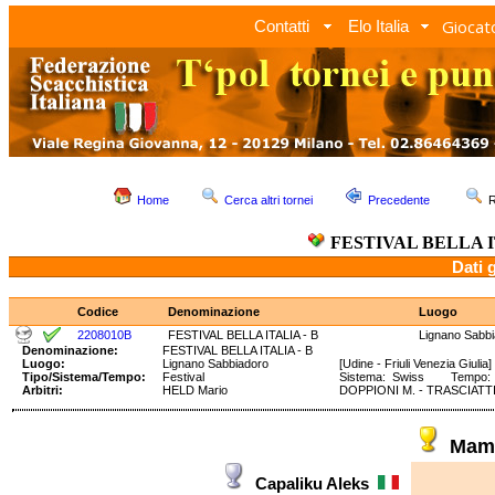
Giocato
Contatti
Elo Italia
Home
Cerca altri tornei
Precedente
R
FESTIVAL BELLA I
Dati 
Codice
Denominazione
Luogo
2208010B
FESTIVAL BELLA ITALIA - B
Lignano Sabb
Denominazione:
FESTIVAL BELLA ITALIA - B
Luogo:
Lignano Sabbiadoro
[Udine - Friuli Venezia Giulia]
Tipo/Sistema/Tempo:
Festival
Sistema: Swiss Tempo: 9
Arbitri:
HELD Mario
DOPPIONI M. - TRASCIATTI
Mame
Capaliku Aleks