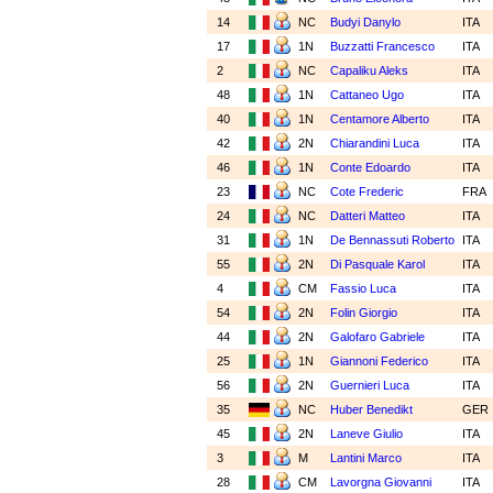
14
NC
Budyi Danylo
ITA
17
1N
Buzzatti Francesco
ITA
2
NC
Capaliku Aleks
ITA
48
1N
Cattaneo Ugo
ITA
40
1N
Centamore Alberto
ITA
42
2N
Chiarandini Luca
ITA
46
1N
Conte Edoardo
ITA
23
NC
Cote Frederic
FRA
24
NC
Datteri Matteo
ITA
31
1N
De Bennassuti Roberto
ITA
55
2N
Di Pasquale Karol
ITA
4
CM
Fassio Luca
ITA
54
2N
Folin Giorgio
ITA
44
2N
Galofaro Gabriele
ITA
25
1N
Giannoni Federico
ITA
56
2N
Guernieri Luca
ITA
35
NC
Huber Benedikt
GER
45
2N
Laneve Giulio
ITA
3
M
Lantini Marco
ITA
28
CM
Lavorgna Giovanni
ITA