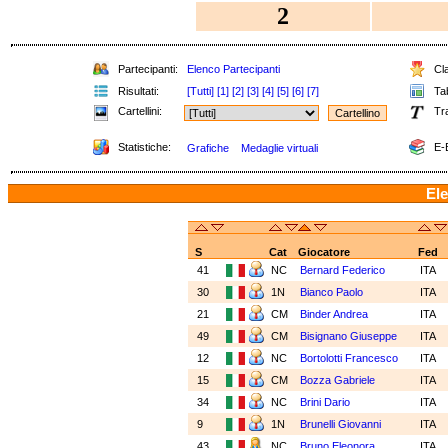
2
Partecipanti:
Elenco Partecipanti
Cla
Risultati:
[Tutti]
[1]
[2]
[3]
[4]
[5]
[6]
[7]
Tab
Cartellini:
Tr
Statistiche:
E-
Grafiche
Medaglie virtuali
Ele
S
Cat
Giocatore
Fed
41
NC
Bernard Federico
ITA
30
1N
Bianco Paolo
ITA
21
CM
Binder Andrea
ITA
49
CM
Bisignano Giuseppe
ITA
12
NC
Bortolotti Francesco
ITA
15
CM
Bozza Gabriele
ITA
34
NC
Brini Dario
ITA
9
1N
Brunelli Giovanni
ITA
43
NC
Bruno Eleonora
ITA