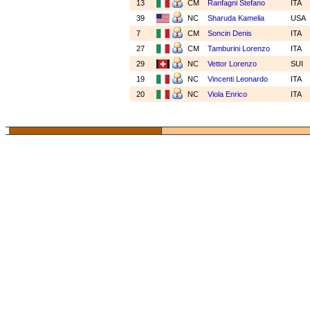
13
CM
Ranfagni Stefano
ITA
39
NC
Sharuda Kamelia
USA
7
CM
Soncin Denis
ITA
27
CM
Tamburini Lorenzo
ITA
29
NC
Vettor Lorenzo
SUI
19
NC
Vincenti Leonardo
ITA
20
NC
Viola Enrico
ITA