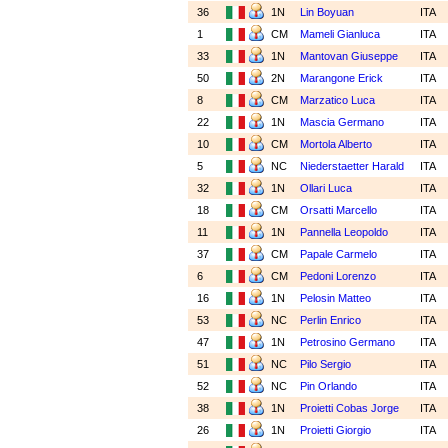
36
1N
Lin Boyuan
ITA
1
CM
Mameli Gianluca
ITA
33
1N
Mantovan Giuseppe
ITA
50
2N
Marangone Erick
ITA
8
CM
Marzatico Luca
ITA
22
1N
Mascia Germano
ITA
10
CM
Mortola Alberto
ITA
5
NC
Niederstaetter Harald
ITA
32
1N
Ollari Luca
ITA
18
CM
Orsatti Marcello
ITA
11
1N
Pannella Leopoldo
ITA
37
CM
Papale Carmelo
ITA
6
CM
Pedoni Lorenzo
ITA
16
1N
Pelosin Matteo
ITA
53
NC
Perlin Enrico
ITA
47
1N
Petrosino Germano
ITA
51
NC
Pilo Sergio
ITA
52
NC
Pin Orlando
ITA
38
1N
Proietti Cobas Jorge
ITA
26
1N
Proietti Giorgio
ITA