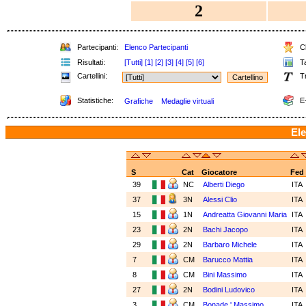
2
Partecipanti:
Elenco Partecipanti
Cl
Risultati:
[Tutti]
[1]
[2]
[3]
[4]
[5]
[6]
Ta
Cartellini:
Tr
Statistiche:
E-
Grafiche
Medaglie virtuali
Ele
S
Cat
Giocatore
Fed
39
NC
Alberti Diego
ITA
37
3N
Alessi Clio
ITA
15
1N
Andreatta Giovanni Maria
ITA
23
2N
Bachi Jacopo
ITA
29
2N
Barbaro Michele
ITA
7
CM
Barucco Mattia
ITA
8
CM
Bini Massimo
ITA
27
2N
Bodini Ludovico
ITA
3
CM
Bonade ' Massimo
ITA