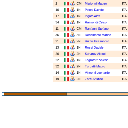
2
CM
Migliorini Matteo
ITA
16
1N
Peloni Davide
ITA
17
1N
Pigato Alex
ITA
34
1N
Raimondi Celso
ITA
11
CM
Ranfagni Stefano
ITA
36
3N
Redamante Marzio
ITA
21
2N
Rizzo Alessandro
ITA
13
1N
Rossi Davide
ITA
26
2N
Suharev Alexei
ITA
22
1N
Tagliaferri Valerio
ITA
32
2N
Turcatti Mauro
ITA
14
1N
Vincenti Leonardo
ITA
19
2N
Zorzi Aristide
ITA