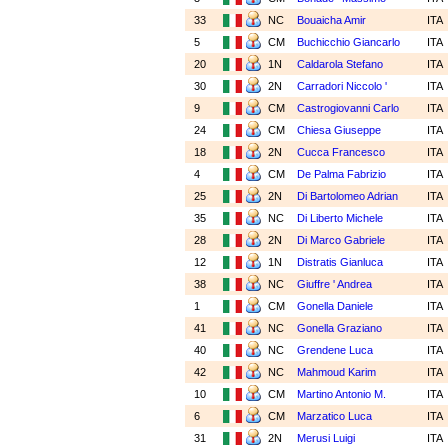
33
NC
Bouaicha Amir
ITA
5
CM
Buchicchio Giancarlo
ITA
20
1N
Caldarola Stefano
ITA
30
2N
Carradori Niccolo '
ITA
9
CM
Castrogiovanni Carlo
ITA
24
CM
Chiesa Giuseppe
ITA
18
2N
Cucca Francesco
ITA
4
CM
De Palma Fabrizio
ITA
25
2N
Di Bartolomeo Adrian
ITA
35
NC
Di Liberto Michele
ITA
28
2N
Di Marco Gabriele
ITA
12
1N
Distratis Gianluca
ITA
38
NC
Giuffre ' Andrea
ITA
1
CM
Gonella Daniele
ITA
41
NC
Gonella Graziano
ITA
40
NC
Grendene Luca
ITA
42
NC
Mahmoud Karim
ITA
10
CM
Martino Antonio M.
ITA
6
CM
Marzatico Luca
ITA
31
2N
Merusi Luigi
ITA