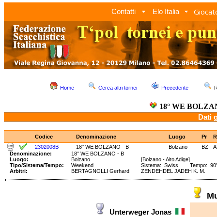
Giocato
Contatti
Elo Italia
Home
Cerca altri tornei
Precedente
R
18° WE BOLZAN
Dati 
Codice
Denominazione
Luogo
Pr
R
2302008B
18° WE BOLZANO - B
Bolzano
BZ
A
Denominazione:
18° WE BOLZANO - B
Luogo:
Bolzano
[Bolzano - Alto Adige]
Tipo/Sistema/Tempo:
Weekend
Sistema: Swiss Tempo: 90' 
Arbitri:
BERTAGNOLLI Gerhard
ZENDEHDEL JADEH K. M.
Mu
Unterweger Jonas