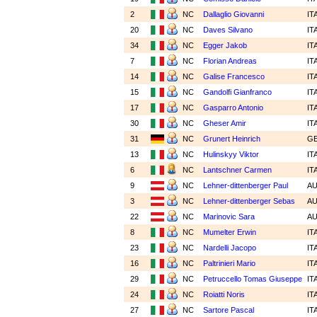
2
NC
Dallaglio Giovanni
IT
20
NC
Daves Silvano
IT
34
NC
Egger Jakob
IT
7
NC
Florian Andreas
IT
14
NC
Galise Francesco
IT
15
NC
Gandolfi Gianfranco
IT
17
NC
Gasparro Antonio
IT
30
NC
Gheser Amir
IT
31
NC
Grunert Heinrich
G
13
NC
Hulinskyy Viktor
IT
6
NC
Lantschner Carmen
IT
9
NC
Lehner-dittenberger Paul
A
3
NC
Lehner-dittenberger Sebas
A
22
NC
Marinovic Sara
A
8
NC
Mumelter Erwin
IT
23
NC
Nardelli Jacopo
IT
16
NC
Paltrinieri Mario
IT
29
NC
Petruccello Tomas Giuseppe
IT
24
NC
Roiatti Noris
IT
27
NC
Sartore Pascal
IT