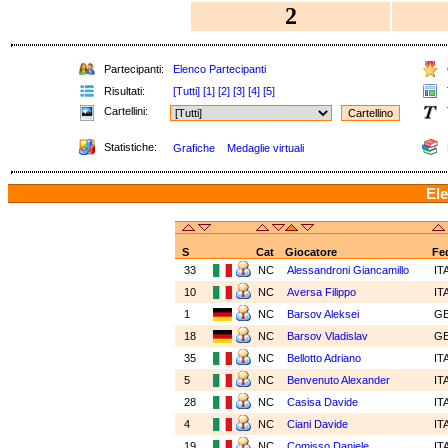
2
Partecipanti:
Elenco Partecipanti
Risultati:
[Tutti]
[1]
[2]
[3]
[4]
[5]
Cartellini:
Statistiche:
Grafiche
Medaglie virtuali
Ele
S
Cat
Giocatore
Fe
33
NC
Alessandroni Giancamillo
IT
10
NC
Aversa Filippo
IT
1
NC
Barsov Aleksei
G
18
NC
Barsov Vladislav
G
35
NC
Bellotto Adriano
IT
5
NC
Benvenuto Alexander
IT
28
NC
Casisa Davide
IT
4
NC
Ciani Davide
IT
19
NC
Comisso Daniele
IT