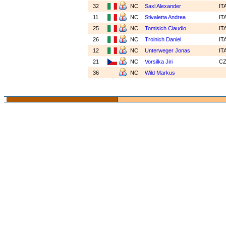
32
NC
Saxl Alexander
IT
11
NC
Stivaletta Andrea
IT
25
NC
Tomisich Claudio
IT
26
NC
Troinich Daniel
IT
12
NC
Unterweger Jonas
IT
21
NC
Vorsilka Jiri
C
36
NC
Wild Markus