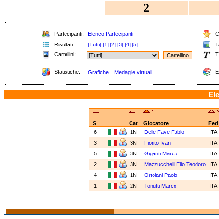
2
Partecipanti:
Elenco Partecipanti
Cl
Risultati:
[Tutti]
[1]
[2]
[3]
[4]
[5]
Ta
Cartellini:
T
Statistiche:
E
Grafiche
Medaglie virtuali
Ele
S
Cat
Giocatore
Fed
6
1N
Delle Fave Fabio
ITA
3
3N
Fiorito Ivan
ITA
5
3N
Giganti Marco
ITA
2
3N
Mazzucchelli Elio Teodoro
ITA
4
1N
Ortolani Paolo
ITA
1
2N
Tonutti Marco
ITA