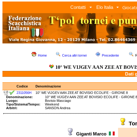
Giocato
Contatti
Elo Italia
Home
Cerca altri tornei
Precedente
R
10° WE VIJGEV AAN ZEE AT BOVI
Dati 
Codice
Denominazione
2311056H
10° WE VIJGEV AAN ZEE AT BOVISIO ECOLIFE - GIRONE 8
Denominazione:
10° WE VIJGEV AAN ZEE AT BOVISIO ECOLIFE - GIRO
Luogo:
Bovisio Masciago
Tipo/Sistema/Tempo:
Weekend
Arbitri:
SANSON Andrea
To
Giganti Marco