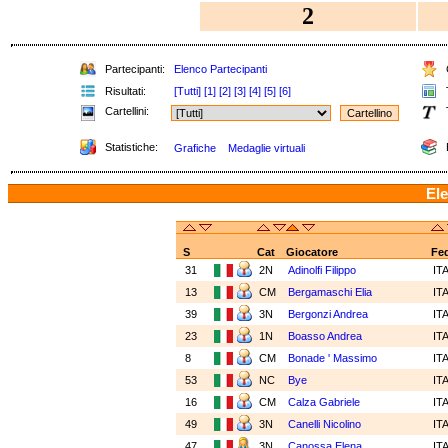
2
Partecipanti:
Elenco Partecipanti
C
Risultati:
[Tutti]
[1]
[2]
[3]
[4]
[5]
[6]
T
Cartellini:
Statistiche:
Grafiche
Medaglie virtuali
Ele
S
Cat
Giocatore
Fe
31
2N
Adinolfi Filippo
IT
13
CM
Bergamaschi Elia
IT
39
3N
Bergonzi Andrea
IT
23
1N
Boasso Andrea
IT
8
CM
Bonade ' Massimo
IT
53
NC
Bye
IT
16
CM
Calza Gabriele
IT
49
3N
Canelli Nicolino
IT
47
3N
Canossa Elena
IT