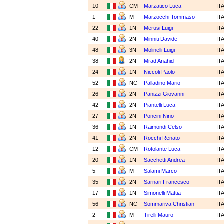
10
CM
Marzatico Luca
IT
1
M
Marzocchi Tommaso
IT
22
1N
Merusi Luigi
IT
40
2N
Minniti Davide
IT
48
3N
Molinelli Luigi
IT
38
2N
Mrad Anahid
IT
24
1N
Niccoli Paolo
IT
52
NC
Palladino Mario
IT
26
2N
Panizzi Giovanni
IT
42
2N
Piantelli Luca
IT
27
2N
Poncini Nino
IT
36
1N
Raimondi Celso
IT
41
2N
Rocchi Renato
IT
12
CM
Rotolante Luca
IT
20
1N
Sacchetti Andrea
IT
5
M
Salami Marco
IT
35
2N
Sarnari Francesco
IT
17
1N
Simonelli Mattia
IT
56
NC
Sommariva Christian
IT
2
M
Tirelli Mauro
IT