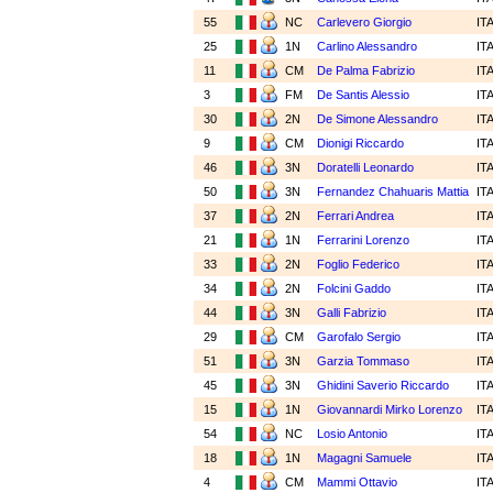
55
NC
Carlevero Giorgio
IT
25
1N
Carlino Alessandro
IT
11
CM
De Palma Fabrizio
IT
3
FM
De Santis Alessio
IT
30
2N
De Simone Alessandro
IT
9
CM
Dionigi Riccardo
IT
46
3N
Doratelli Leonardo
IT
50
3N
Fernandez Chahuaris Mattia
IT
37
2N
Ferrari Andrea
IT
21
1N
Ferrarini Lorenzo
IT
33
2N
Foglio Federico
IT
34
2N
Folcini Gaddo
IT
44
3N
Galli Fabrizio
IT
29
CM
Garofalo Sergio
IT
51
3N
Garzia Tommaso
IT
45
3N
Ghidini Saverio Riccardo
IT
15
1N
Giovannardi Mirko Lorenzo
IT
54
NC
Losio Antonio
IT
18
1N
Magagni Samuele
IT
4
CM
Mammi Ottavio
IT