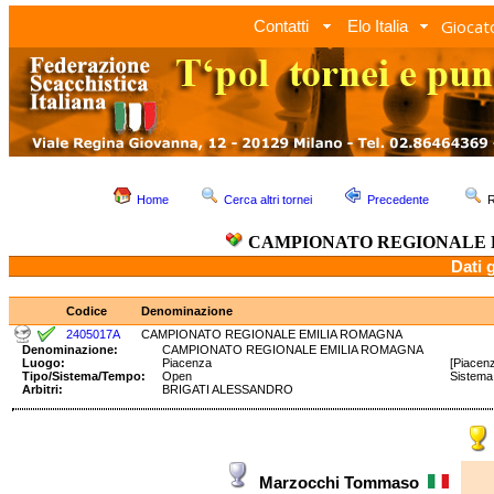
Giocato
Contatti
Elo Italia
Home
Cerca altri tornei
Precedente
R
CAMPIONATO REGIONALE 
Dati 
Codice
Denominazione
2405017A
CAMPIONATO REGIONALE EMILIA ROMAGNA
Denominazione:
CAMPIONATO REGIONALE EMILIA ROMAGNA
Luogo:
Piacenza
[Piacen
Tipo/Sistema/Tempo:
Open
Sistem
Arbitri:
BRIGATI ALESSANDRO
Marzocchi Tommaso