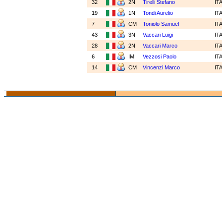
32
2N
Tirelli Stefano
IT
19
1N
Tondi Aurelio
IT
7
CM
Toniolo Samuel
IT
43
3N
Vaccari Luigi
IT
28
2N
Vaccari Marco
IT
6
IM
Vezzosi Paolo
IT
14
CM
Vincenzi Marco
IT