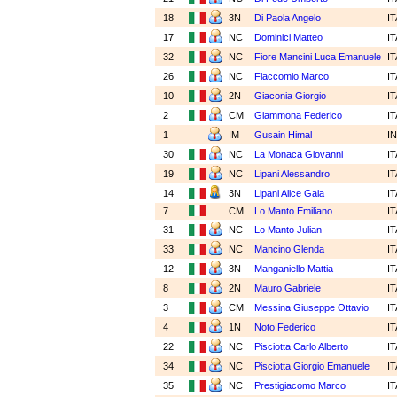
18
3N
Di Paola Angelo
I
17
NC
Dominici Matteo
I
32
NC
Fiore Mancini Luca Emanuele
I
26
NC
Flaccomio Marco
I
10
2N
Giaconia Giorgio
I
2
CM
Giammona Federico
I
1
IM
Gusain Himal
I
30
NC
La Monaca Giovanni
I
19
NC
Lipani Alessandro
I
14
3N
Lipani Alice Gaia
I
7
CM
Lo Manto Emiliano
I
31
NC
Lo Manto Julian
I
33
NC
Mancino Glenda
I
12
3N
Manganiello Mattia
I
8
2N
Mauro Gabriele
I
3
CM
Messina Giuseppe Ottavio
I
4
1N
Noto Federico
I
22
NC
Pisciotta Carlo Alberto
I
34
NC
Pisciotta Giorgio Emanuele
I
35
NC
Prestigiacomo Marco
I