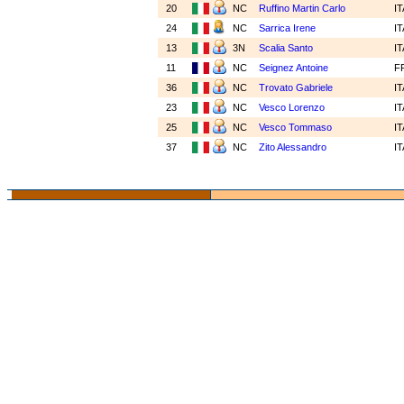
20
NC
Ruffino Martin Carlo
I
24
NC
Sarrica Irene
I
13
3N
Scalia Santo
I
11
NC
Seignez Antoine
F
36
NC
Trovato Gabriele
I
23
NC
Vesco Lorenzo
I
25
NC
Vesco Tommaso
I
37
NC
Zito Alessandro
I