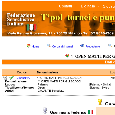
Giocato
Contatti
Elo Italia
Home
Cerca altri tornei
Precedente
R
4° OPEN MATTI PER 
Dati 
Codice
Denominazione
Lu
2406014A
4° OPEN MATTI PER GLI SCACCHI
Pal
Denominazione:
4° OPEN MATTI PER GLI SCACCHI
Luogo:
Palermo
[Palermo - Sicilia]
Tipo/Sistema/Tempo:
Open
Sistema: Swiss T
Arbitri:
GALANTE Benedetto
Gus
Giammona Federico