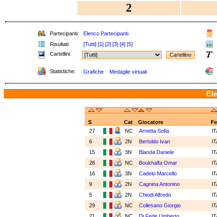
2
Partecipanti:
Elenco Partecipanti
Risultati:
[Tutti]
[1]
[2]
[3]
[4]
[5]
Cartellini:
Statistiche:
Grafiche
Medaglie virtuali
Ele
S
Cat
Giocatore
Fe
27
NC
Arnetta Sofia
I
6
2N
Bertoldo Ivan
I
15
3N
Blanda Daniele
I
28
NC
Boukhalfa Omar
I
16
3N
Cadelo Marcello
I
9
2N
Cagnina Antonino
I
5
2N
Chiodi Alfredo
I
29
NC
Collesano Giorgio
I
21
NC
Di Fede Umberto
I