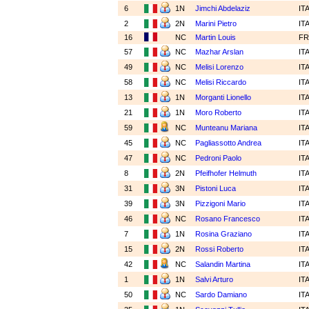
6
1N
Jimchi Abdelaziz
IT
2
2N
Marini Pietro
IT
16
NC
Martin Louis
F
57
NC
Mazhar Arslan
IT
49
NC
Melisi Lorenzo
IT
58
NC
Melisi Riccardo
IT
13
1N
Morganti Lionello
IT
21
1N
Moro Roberto
IT
59
NC
Munteanu Mariana
IT
45
NC
Pagliassotto Andrea
IT
47
NC
Pedroni Paolo
IT
8
2N
Pfeifhofer Helmuth
IT
31
3N
Pistoni Luca
IT
39
3N
Pizzigoni Mario
IT
46
NC
Rosano Francesco
IT
7
1N
Rosina Graziano
IT
15
2N
Rossi Roberto
IT
42
NC
Salandin Martina
IT
1
1N
Salvi Arturo
IT
50
NC
Sardo Damiano
IT