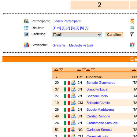
2
Partecipanti:
Elenco Partecipanti
Risultati:
[Tutti]
[1]
[2]
[3]
[4]
[5]
[6]
Cartellini:
Statistiche:
Grafiche
Medaglie virtuali
Ele
S
Cat
Giocatore
Fe
20
2N
Beraldo Gianmarco
IT
37
3N
Biasiotto Luca
IT
27
2N
Bozzoni Paolo
IT
10
CM
Brioschi Camillo
IT
29
2N
Buccio Maddalena
IT
40
3N
Cardaci Simone
IT
24
2N
Cardamone Samuele
IT
51
NC
Carlesso Serena
IT
3
CM
Carminati Luigi
IT