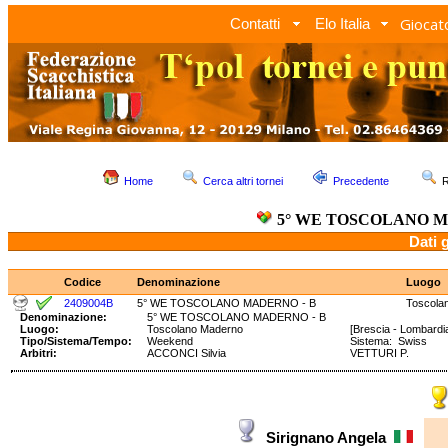
Giocato
Contatti
Elo Italia
Home
Cerca altri tornei
Precedente
R
5° WE TOSCOLANO M
Dati 
Codice
Denominazione
Luogo
2409004B
5° WE TOSCOLANO MADERNO - B
Toscola
Denominazione:
5° WE TOSCOLANO MADERNO - B
Luogo:
Toscolano Maderno
[Brescia - Lombardi
Tipo/Sistema/Tempo:
Weekend
Sistema: Swiss T
Arbitri:
ACCONCI Silvia
VETTURI P.
Sirignano Angela