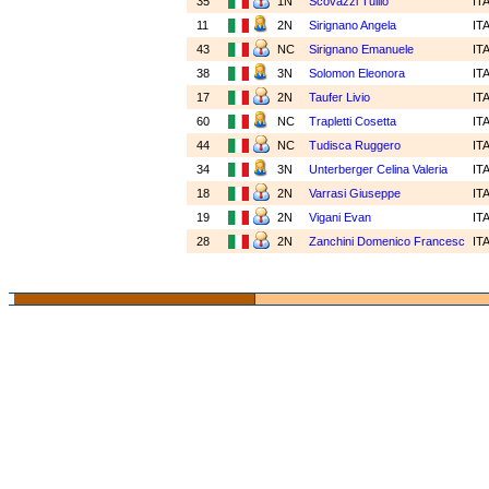
35
1N
Scovazzi Tullio
IT
11
2N
Sirignano Angela
IT
43
NC
Sirignano Emanuele
IT
38
3N
Solomon Eleonora
IT
17
2N
Taufer Livio
IT
60
NC
Trapletti Cosetta
IT
44
NC
Tudisca Ruggero
IT
34
3N
Unterberger Celina Valeria
IT
18
2N
Varrasi Giuseppe
IT
19
2N
Vigani Evan
IT
28
2N
Zanchini Domenico Francesc
IT