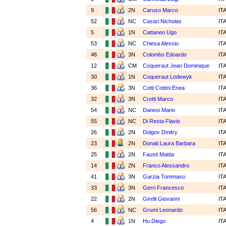
9
2N
Caruso Marco
IT
52
NC
Casari Nicholas
IT
5
1N
Cattaneo Ugo
IT
53
NC
Chiesa Alessio
IT
48
3N
Colombo Edoardo
IT
12
CM
Coqueraut Jean Dominique
IT
30
1N
Coqueraut Lodewyk
IT
36
3N
Cotti Cottini Enea
IT
32
3N
Crotti Marco
IT
54
NC
Danesi Mario
IT
55
NC
Di Resta Flavio
IT
26
2N
Dolgov Dmitry
IT
23
2N
Donati Laura Barbara
IT
25
2N
Fausti Mattia
IT
14
2N
Franco Alessandro
IT
41
3N
Garzia Tommaso
IT
33
3N
Gerri Francesco
IT
22
2N
Girelli Giovanni
IT
56
NC
Grumi Leonardo
IT
4
1N
Hu Diego
IT