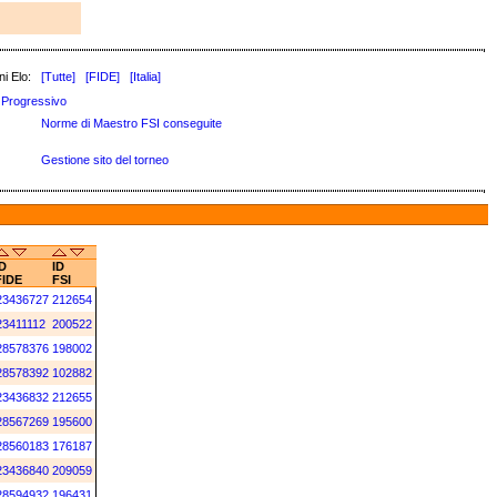
i Elo:
[Tutte]
[FIDE]
[Italia]
Progressivo
Norme di Maestro FSI conseguite
Gestione sito del torneo
D
ID
FIDE
FSI
23436727
212654
23411112
200522
28578376
198002
28578392
102882
23436832
212655
28567269
195600
28560183
176187
23436840
209059
28594932
196431