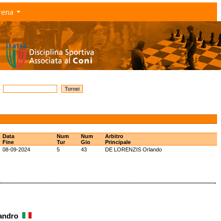
rena
Data
Num
Num
Arbitro
Fine
Tur
Gio
Principale
08-09-2024
5
43
DE LORENZIS Orlando
sandro