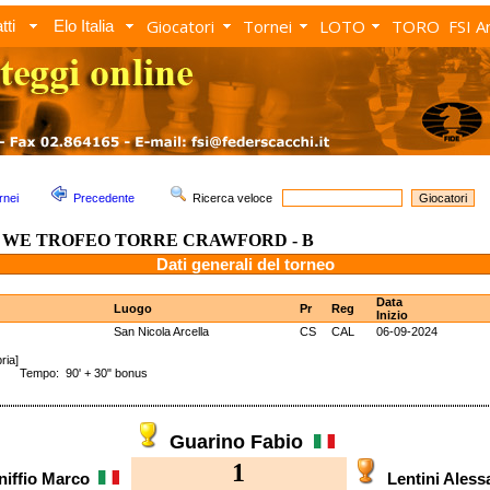
Giocatori
Tornei
LOTO
TORO
FSI A
tti
Elo Italia
rnei
Precedente
Ricerca veloce
WE TROFEO TORRE CRAWFORD - B
Dati generali del torneo
Data
Luogo
Pr
Reg
Inizio
San Nicola Arcella
CS
CAL
06-09-2024
ria]
 Tempo: 90' + 30" bonus
Guarino Fabio
1
niffio Marco
Lentini Ales