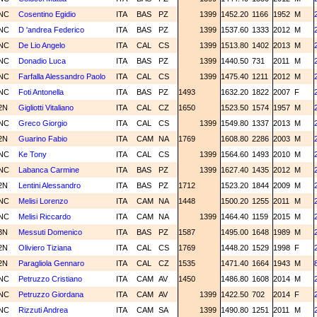
NC
Cosentino Egidio
ITA
BAS
PZ
1399
1452.20
1166
1952
M
NC
D 'andrea Federico
ITA
BAS
PZ
1399
1537.60
1333
2012
M
NC
De Lio Angelo
ITA
CAL
CS
1399
1513.80
1402
2013
M
NC
Donadio Luca
ITA
BAS
PZ
1399
1440.50
731
2011
M
NC
Farfalla Alessandro Paolo
ITA
CAL
CS
1399
1475.40
1211
2012
M
NC
Foti Antonella
ITA
BAS
PZ
1493
1632.20
1822
2007
F
2N
Gigliotti Vitaliano
ITA
CAL
CZ
1650
1523.50
1574
1957
M
NC
Greco Giorgio
ITA
CAL
CS
1399
1549.80
1337
2013
M
2N
Guarino Fabio
ITA
CAM
NA
1769
1608.80
2286
2003
M
NC
Ke Tony
ITA
CAL
CS
1399
1564.60
1493
2010
M
NC
Labanca Carmine
ITA
BAS
PZ
1399
1627.40
1435
2012
M
2N
Lentini Alessandro
ITA
BAS
PZ
1712
1523.20
1844
2009
M
NC
Melisi Lorenzo
ITA
CAM
NA
1448
1500.20
1255
2011
M
NC
Melisi Riccardo
ITA
CAM
NA
1399
1464.40
1159
2015
M
3N
Messuti Domenico
ITA
BAS
PZ
1587
1495.00
1648
1989
M
2N
Oliviero Tiziana
ITA
CAL
CS
1769
1448.20
1529
1998
F
2N
Paragliola Gennaro
ITA
CAL
CZ
1535
1471.40
1664
1943
M
NC
Petruzzo Cristiano
ITA
CAM
AV
1450
1486.80
1608
2014
M
NC
Petruzzo Giordana
ITA
CAM
AV
1399
1422.50
702
2014
F
NC
Rizzuti Andrea
ITA
CAM
SA
1399
1490.80
1251
2011
M