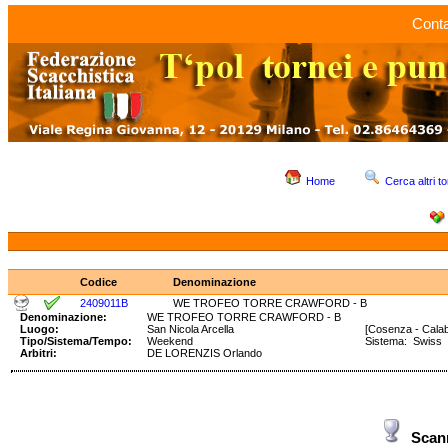
Conta
Home
Cerca altri to
Codice
Denominazione
2409011B
WE TROFEO TORRE CRAWFORD - B
Denominazione:
WE TROFEO TORRE CRAWFORD - B
Luogo:
San Nicola Arcella
[Cosenza - Calab
Tipo/Sistema/Tempo:
Weekend
Sistema: Swiss
Arbitri:
DE LORENZIS Orlando
Scan