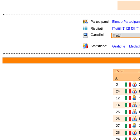
Partecipanti:
Elenco Partecipant
Risultati:
[Tutti]
[1]
[2]
[3]
[4]
Cartellini:
Statistiche:
Grafiche
Medagli
S
3
24
12
14
25
26
27
28
29