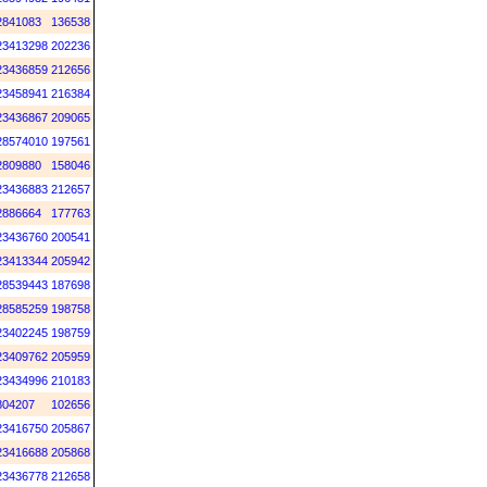
2841083
136538
23413298
202236
23436859
212656
23458941
216384
23436867
209065
28574010
197561
2809880
158046
23436883
212657
2886664
177763
23436760
200541
23413344
205942
28539443
187698
28585259
198758
23402245
198759
23409762
205959
23434996
210183
804207
102656
23416750
205867
23416688
205868
23436778
212658