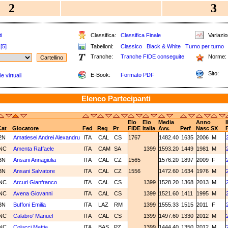
2
3
i
Classifica:
Classifica Finale
Variazion
[5]
Tabelloni:
Classico
Black & White
Turno per turno
Tranche:
Tranche FIDE conseguite
Norme:
Sito:
E-Book:
Formato PDF
e virtuali
Elenco Partecipanti
Elo
Elo
Media
Anno
I
Cat
Giocatore
Fed
Reg
Pr
FIDE
Italia
Avv.
Perf
Nasc
SX
2N
Amatiesei Andrei Alexandru
ITA
CAL
CS
1767
1482.40
1635
2006
M
NC
Amenta Raffaele
ITA
CAM
SA
1399
1593.20
1449
1981
M
3N
Ansani Annagiulia
ITA
CAL
CZ
1565
1576.20
1897
2009
F
3N
Ansani Salvatore
ITA
CAL
CZ
1556
1472.60
1634
1976
M
NC
Arcuri Gianfranco
ITA
CAL
CS
1399
1528.20
1368
2013
M
NC
Avena Giovanni
ITA
CAL
CS
1399
1521.60
1411
1995
M
3N
Buffoni Emilia
ITA
LAZ
RM
1399
1555.33
1515
2011
F
NC
Calabro' Manuel
ITA
CAL
CS
1399
1497.60
1330
2012
M
NC
Colucci Mattia
ITA
BAS
PZ
1399
1444.40
1350
2012
M