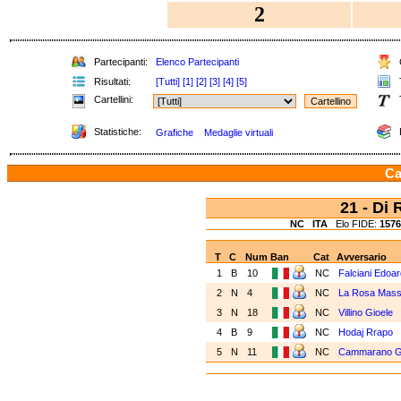
2
Partecipanti:
Elenco Partecipanti
C
Risultati:
[Tutti]
[1]
[2]
[3]
[4]
[5]
T
Cartellini:
Statistiche:
Grafiche
Medaglie virtuali
Ca
21 - Di
NC
ITA
Elo FIDE:
1576
T
C
Num
Ban
Cat
Avversario
1
B
10
NC
Falciani Edoa
2
N
4
NC
La Rosa Mass
3
N
18
NC
Villino Gioele
4
B
9
NC
Hodaj Rrapo
5
N
11
NC
Cammarano G