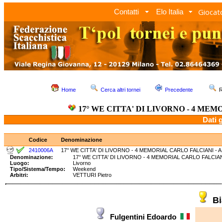
Giocato
Contatti
Elo Italia
Home
Cerca altri tornei
Precedente
R
17° WE CITTA' DI LIVORNO - 4 MEM
Dati 
Codice
Denominazione
2410006A
17° WE CITTA' DI LIVORNO - 4 MEMORIAL CARLO FALCIANI - A
Denominazione:
17° WE CITTA' DI LIVORNO - 4 MEMORIAL CARLO FALC
Luogo:
Livorno
Tipo/Sistema/Tempo:
Weekend
Arbitri:
VETTURI Pietro
Bi
Fulgentini Edoardo