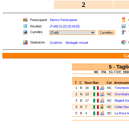
2
Partecipanti:
Elenco Partecipanti
C
Risultati:
[Tutti]
[1]
[2]
[3]
[4]
[5]
T
Cartellini:
Statistiche:
Grafiche
Medaglie virtuali
Ca
5 - Tag
NC
ITA
Elo FIDE:
191
T
C
Num
Ban
Cat
Avversari
1
B
16
NC
Trincherin
2
N
13
NC
Orsi Andr
3
B
17
NC
Biagioli Gi
4
N
7
NC
Celati Sar
5
B
4
NC
La Rosa 