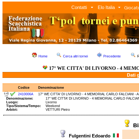
Giocato
Contatti
Elo Italia
Home
Cerca altri tornei
Precedente
R
17° WE CITTA' DI LIVORNO - 4 MEM
Dati 
Codice
Denominazione
2410006A
17° WE CITTA' DI LIVORNO - 4 MEMORIAL CARLO FALCIANI - A
Denominazione:
17° WE CITTA' DI LIVORNO - 4 MEMORIAL CARLO FALC
Luogo:
Livorno
Tipo/Sistema/Tempo:
Weekend
Arbitri:
VETTURI Pietro
Bi
Fulgentini Edoardo