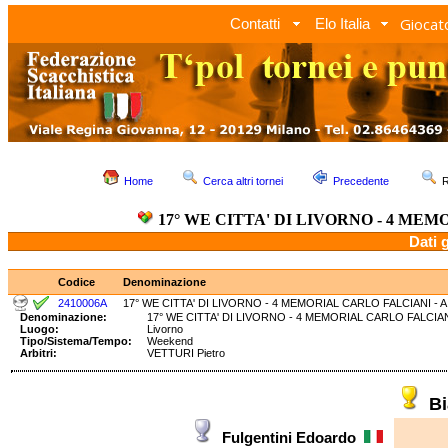
Giocato
Contatti
Elo Italia
Home
Cerca altri tornei
Precedente
R
17° WE CITTA' DI LIVORNO - 4 MEM
Dati 
Codice
Denominazione
2410006A
17° WE CITTA' DI LIVORNO - 4 MEMORIAL CARLO FALCIANI - A
Denominazione:
17° WE CITTA' DI LIVORNO - 4 MEMORIAL CARLO FALC
Luogo:
Livorno
Tipo/Sistema/Tempo:
Weekend
Arbitri:
VETTURI Pietro
Bi
Fulgentini Edoardo