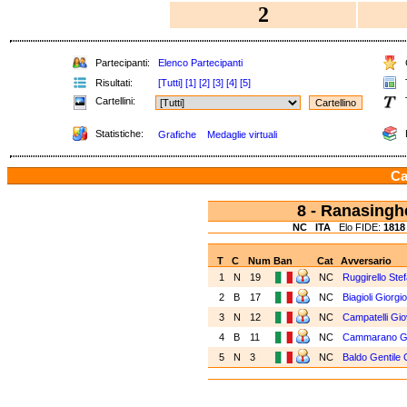
2
Partecipanti:
Elenco Partecipanti
C
Risultati:
[Tutti]
[1]
[2]
[3]
[4]
[5]
T
Cartellini:
Statistiche:
Grafiche
Medaglie virtuali
Ca
8 - Ranasing
NC
ITA
Elo FIDE:
1818
T
C
Num
Ban
Cat
Avversario
1
N
19
NC
Ruggirello Ste
2
B
17
NC
Biagioli Giorgio
3
N
12
NC
Campatelli Gio
4
B
11
NC
Cammarano G
5
N
3
NC
Baldo Gentile