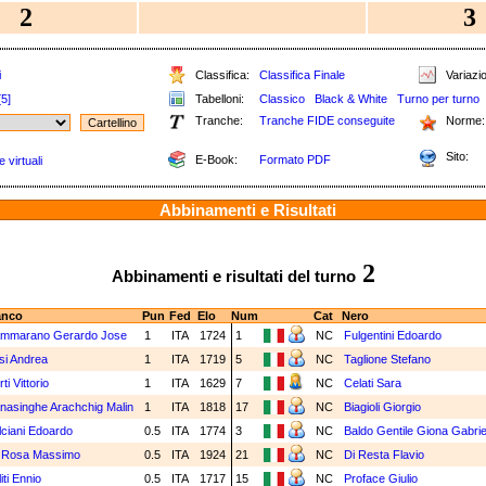
2
3
i
Classifica:
Classifica Finale
Variazio
[5]
Tabelloni:
Classico
Black & White
Turno per turno
Tranche:
Tranche FIDE conseguite
Norme:
Sito:
E-Book:
Formato PDF
 virtuali
Abbinamenti e Risultati
2
Abbinamenti e risultati del turno
anco
Pun
Fed
Elo
Num
Cat
Nero
mmarano Gerardo Jose
1
ITA
1724
1
NC
Fulgentini Edoardo
si Andrea
1
ITA
1719
5
NC
Taglione Stefano
ti Vittorio
1
ITA
1629
7
NC
Celati Sara
nasinghe Arachchig Malin
1
ITA
1818
17
NC
Biagioli Giorgio
lciani Edoardo
0.5
ITA
1774
3
NC
Baldo Gentile Giona Gabri
 Rosa Massimo
0.5
ITA
1924
21
NC
Di Resta Flavio
iti Ennio
0.5
ITA
1717
15
NC
Proface Giulio