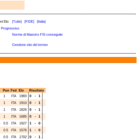
ni Elo:
[Tutte]
[FIDE]
[Italia]
Progressivo
Norme di Maestro FSI conseguite
Gestione sito del torneo
Pun
Fed
Elo
Risultato
1
ITA
1983
0
-
1
1
ITA
1910
0
-
1
1
ITA
1826
0
-
1
1
ITA
1685
0
-
1
e
0.5
ITA
1927
1
-
0
0.5
ITA
1576
1
-
0
0.5
ITA
1702
0
-
1