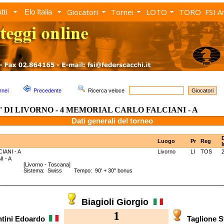
Giocatori
Tornei
LOTO
TORO
FSI A
tti
Elo Italia
rnei
Precedente
Ricerca veloce
' DI LIVORNO - 4 MEMORIAL CARLO FALCIANI - A
Dati generali del torneo
Luogo
Pr
Reg
I
IANI - A
Livorno
LI
TOS
IANI - A
[Livorno - Toscana]
Sistema: Swiss Tempo: 90' + 30" bonus
Biagioli Giorgio
1
ntini Edoardo
Taglione 