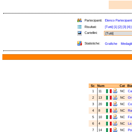
Partecipanti:
Elenco Partecipant
Risultati:
[Tutti]
[1]
[2]
[3]
[4]
Cartellini:
Statistiche:
Grafiche
Medaglie
Sc
Num
Cat
Bi
1
11
NC
Ca
2
13
NC
Or
3
20
NC
Cor
4
8
NC
Ra
5
10
NC
Fa
6
4
NC
La
7
14
NC
Pol