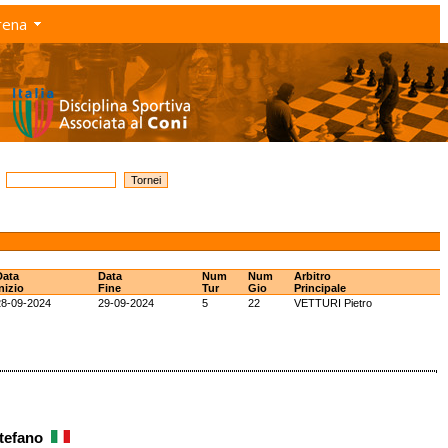
rena
Data
Data
Num
Num
Arbitro
nizio
Fine
Tur
Gio
Principale
28-09-2024
29-09-2024
5
22
VETTURI Pietro
Stefano