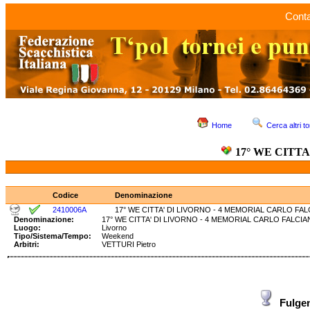
Conta
Home
Cerca altri to
17° WE CITTA
Codice
Denominazione
2410006A
17° WE CITTA' DI LIVORNO - 4 MEMORIAL CARLO FALC
Denominazione:
17° WE CITTA' DI LIVORNO - 4 MEMORIAL CARLO FALC
Luogo:
Livorno
Tipo/Sistema/Tempo:
Weekend
Arbitri:
VETTURI Pietro
Fulge