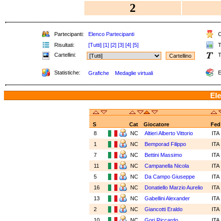
2
Partecipanti:
Elenco Partecipanti
C
Risultati:
[Tutti]
[1]
[2]
[3]
[4]
[5]
T
Cartellini:
T
Statistiche:
E
Grafiche
Medaglie virtuali
Ele
S
Cat
Giocatore
Fed
8
NC
Altieri Alberto Vittorio
ITA
1
NC
Bemporad Filippo
ITA
7
NC
Bettini Massimo
ITA
11
NC
Campanella Nicola
ITA
5
NC
Da Campo Giuseppe
ITA
16
NC
Donatiello Marzio Aurelio
ITA
13
NC
Gabellini Alexander
ITA
2
NC
Giancotti Eraldo
ITA
10
NC
Gori Riccardo
ITA