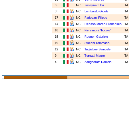
6
NC
Ismayilov Ulvi
ITA
3
NC
Lombardo Gioele
ITA
17
NC
Padovani Filippo
ITA
14
NC
Picasso Marco Francesco
ITA
18
NC
Piersimoni Niccolo'
ITA
15
NC
Ruggeri Gabriele
ITA
19
NC
Stucchi Tommaso
ITA
12
NC
Tagliabue Samuele
ITA
9
NC
Turcatti Mauro
ITA
4
NC
Zangheratti Daniele
ITA