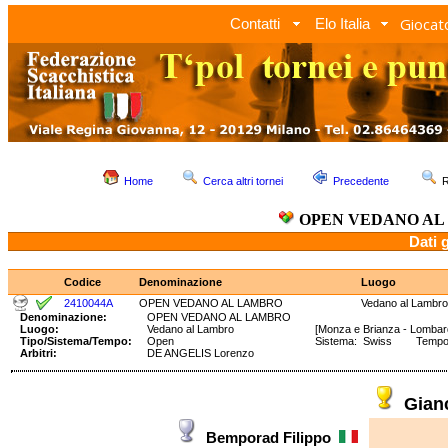
Giocato
Contatti
Elo Italia
Home
Cerca altri tornei
Precedente
R
OPEN VEDANO AL
Dati 
Codice
Denominazione
Luogo
2410044A
OPEN VEDANO AL LAMBRO
Vedano al Lambro
Denominazione:
OPEN VEDANO AL LAMBRO
Luogo:
Vedano al Lambro
[Monza e Brianza - Lombar
Tipo/Sistema/Tempo:
Open
Sistema: Swiss Tempo: 
Arbitri:
DE ANGELIS Lorenzo
Gian
Bemporad Filippo