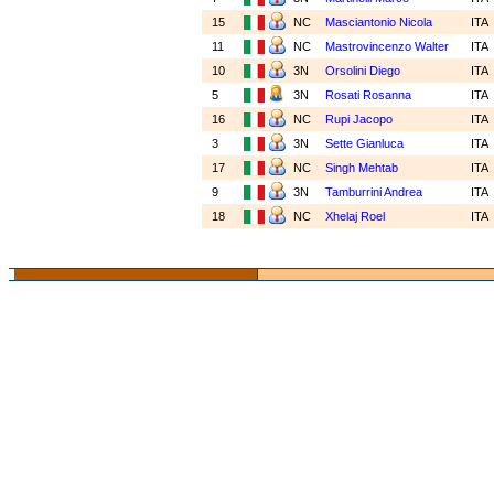
15
NC
Masciantonio Nicola
ITA
11
NC
Mastrovincenzo Walter
ITA
10
3N
Orsolini Diego
ITA
5
3N
Rosati Rosanna
ITA
16
NC
Rupi Jacopo
ITA
3
3N
Sette Gianluca
ITA
17
NC
Singh Mehtab
ITA
9
3N
Tamburrini Andrea
ITA
18
NC
Xhelaj Roel
ITA