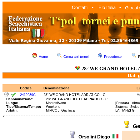
Giocato
Contatti
Elo Italia
Home
Cerca altri tornei
Precedente
R
28° WE GRAND HOTEL A
Dati 
Codice
Denominazione
L
2412039C
28° WE GRAND HOTEL ADRIATICO - C
Mo
Denominazione:
28° WE GRAND HOTEL ADRIATICO - C
Luogo:
Montesilvano
[Pescara - Abru
Tipo/Sistema/Tempo:
Weekend
Sistema: Swis
Arbitri:
MIRCOLI Gianluca
LATTANZI G.
Ge
Orsolini Diego