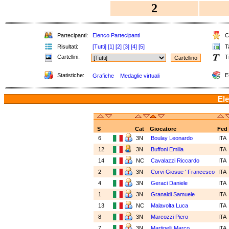
2
Partecipanti:
Elenco Partecipanti
Cl
Risultati:
[Tutti]
[1]
[2]
[3]
[4]
[5]
Ta
Cartellini:
T
Statistiche:
E
Grafiche
Medaglie virtuali
Ele
S
Cat
Giocatore
Fed
6
3N
Boulay Leonardo
ITA
12
3N
Buffoni Emilia
ITA
14
NC
Cavalazzi Riccardo
ITA
2
3N
Corvi Giosue ' Francesco
ITA
4
3N
Geraci Daniele
ITA
1
3N
Granaldi Samuele
ITA
13
NC
Malavolta Luca
ITA
8
3N
Marcozzi Piero
ITA
7
3N
Martinelli Marco
ITA