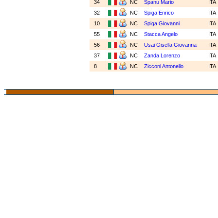
34
NC
Spanu Mario
ITA
32
NC
Spiga Enrico
ITA
10
NC
Spiga Giovanni
ITA
55
NC
Stacca Angelo
ITA
56
NC
Usai Gisella Giovanna
ITA
37
NC
Zanda Lorenzo
ITA
8
NC
Zicconi Antonello
ITA