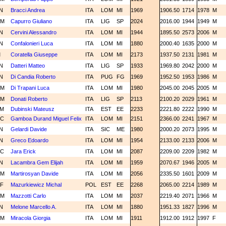
N
Bracci Andrea
ITA
LOM
MI
1969
1906.50
1714
1978
M
CM
Capurro Giuliano
ITA
LIG
SP
2024
2016.00
1944
1949
M
N
Cervini Alessandro
ITA
LOM
MI
1944
1895.50
2573
2006
M
N
Confalonieri Luca
ITA
LOM
MI
1880
2000.40
1635
2000
M
M
Coratella Giuseppe
ITA
LOM
MI
2173
1937.50
2131
1981
M
N
Datteri Matteo
ITA
LIG
SP
1933
1969.80
2042
2000
M
N
Di Candia Roberto
ITA
PUG
FG
1969
1952.50
1953
1986
M
CM
Di Trapani Luca
ITA
LOM
MI
1980
2045.00
2045
2005
M
CM
Donati Roberto
ITA
LIG
SP
2113
2100.20
2029
1961
M
FM
Dubinski Mateusz
ITA
EST
EE
2233
2221.80
2222
1990
M
NC
Gamboa Durand Miguel Felix
ITA
LOM
MI
2151
2366.00
2241
1967
M
N
Gelardi Davide
ITA
SIC
ME
1980
2000.20
2073
1995
M
N
Greco Edoardo
ITA
LOM
MI
1954
2133.00
2133
2006
M
NC
Jara Erick
ITA
LOM
MI
2087
2209.00
2209
1982
M
N
Lacambra Gem Elijah
ITA
LOM
MI
1959
2070.67
1946
2005
M
CM
Martirosyan Davide
ITA
LOM
MI
2056
2335.50
1601
2009
M
CF
Mazurkiewicz Michal
POL
EST
EE
2268
2065.00
2214
1989
M
CM
Mazzotti Carlo
ITA
LOM
MI
2037
2219.40
2071
1966
M
N
Melone Marcello A.
ITA
LOM
MI
1880
1951.33
1827
1996
M
CM
Miracola Giorgia
ITA
LOM
MI
1911
1912.00
1912
1997
F