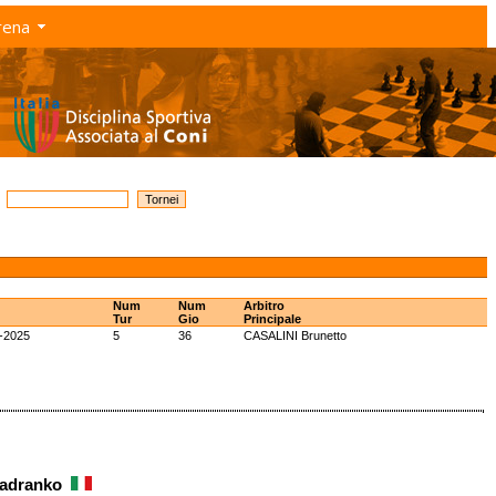
rena
Num
Num
Arbitro
Tur
Gio
Principale
-2025
5
36
CASALINI Brunetto
Jadranko