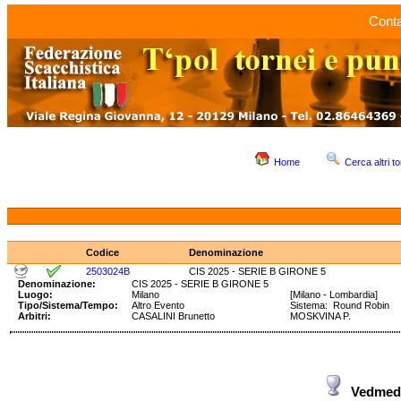
Conta
Home
Cerca altri to
Codice
Denominazione
2503024B
CIS 2025 - SERIE B GIRONE 5
Denominazione:
CIS 2025 - SERIE B GIRONE 5
Luogo:
Milano
[Milano - Lombardia]
Tipo/Sistema/Tempo:
Altro Evento
Sistema: Round Robin 
Arbitri:
CASALINI Brunetto
MOSKVINA P.
Vedmed