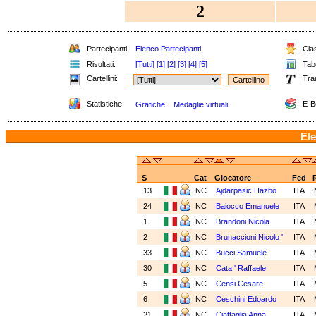
2
Partecipanti:
Elenco Partecipanti
Clas
Risultati:
[Tutti]
[1]
[2]
[3]
[4]
[5]
Tabe
Cartellini:
Tra
Statistiche:
E-B
Grafiche
Medaglie virtuali
Ele
S
Cat
Giocatore
Fed
13
NC
Ajdarpasic Hazbo
ITA
24
NC
Baiocco Emanuele
ITA
1
NC
Brandoni Nicola
ITA
2
NC
Brunaccioni Nicolo '
ITA
33
NC
Bucci Samuele
ITA
30
NC
Cata ' Raffaele
ITA
5
NC
Censi Cesare
ITA
6
NC
Ceschini Edoardo
ITA
21
NC
Ciattaglia Anna
ITA