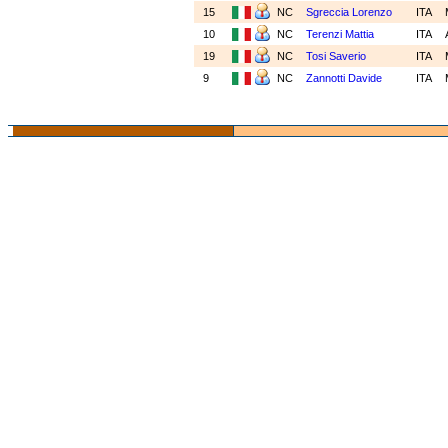
15
NC
Sgreccia Lorenzo
ITA
10
NC
Terenzi Mattia
ITA
19
NC
Tosi Saverio
ITA
9
NC
Zannotti Davide
ITA