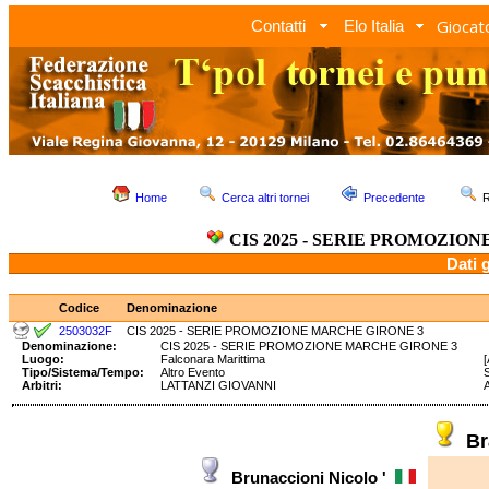
Giocato
Contatti
Elo Italia
Home
Cerca altri tornei
Precedente
R
CIS 2025 - SERIE PROMOZIO
Dati 
Codice
Denominazione
2503032F
CIS 2025 - SERIE PROMOZIONE MARCHE GIRONE 3
Denominazione:
CIS 2025 - SERIE PROMOZIONE MARCHE GIRONE 3
Luogo:
Falconara Marittima
Tipo/Sistema/Tempo:
Altro Evento
Arbitri:
LATTANZI GIOVANNI
Br
Brunaccioni Nicolo '