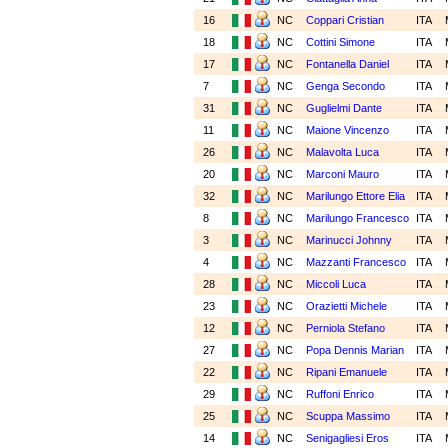
16
NC
Coppari Cristian
ITA
18
NC
Cottini Simone
ITA
17
NC
Fontanella Daniel
ITA
7
NC
Genga Secondo
ITA
31
NC
Guglielmi Dante
ITA
11
NC
Maione Vincenzo
ITA
26
NC
Malavolta Luca
ITA
20
NC
Marconi Mauro
ITA
32
NC
Marilungo Ettore Elia
ITA
8
NC
Marilungo Francesco
ITA
3
NC
Marinucci Johnny
ITA
4
NC
Mazzanti Francesco
ITA
28
NC
Miccoli Luca
ITA
23
NC
Orazietti Michele
ITA
12
NC
Perniola Stefano
ITA
27
NC
Popa Dennis Marian
ITA
22
NC
Ripani Emanuele
ITA
29
NC
Ruffoni Enrico
ITA
25
NC
Scuppa Massimo
ITA
14
NC
Senigagliesi Eros
ITA